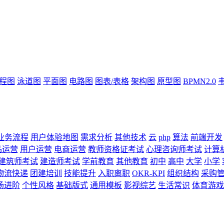
流程图
泳道图
平面图
电路图
图表/表格
架构图
原型图
BPMN2.0
业务流程
用户体验地图
需求分析
其他技术
云
php
算法
前端开发
品运营
用户运营
电商运营
教师资格证考试
心理咨询师考试
计算
建筑师考试
建造师考试
学前教育
其他教育
初中
高中
大学
小学
物流快递
团建培训
技能提升
入职离职
OKR-KPI
组织结构
采购
场进阶
个性风格
基础版式
通用模板
影视综艺
生活常识
体育游戏