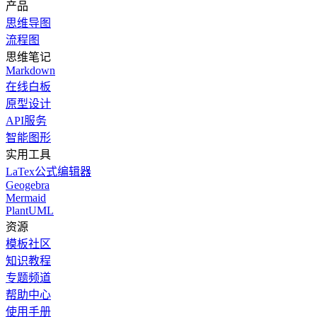
产品
思维导图
流程图
思维笔记
Markdown
在线白板
原型设计
API服务
智能图形
实用工具
LaTex公式编辑器
Geogebra
Mermaid
PlantUML
资源
模板社区
知识教程
专题频道
帮助中心
使用手册