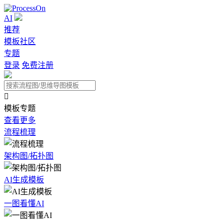
AI
推荐
模板社区
专题
登录
免费注册

模板专题
查看更多
流程梳理
架构图/拓扑图
AI生成模板
一图看懂AI