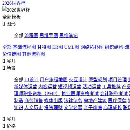
2026世界杯
全部模板

图形
全部
流程图
思维导图
思维笔记
全部
基础流程图
甘特图
ER图
UML图
网络拓扑图
组织结构-
价值链图
其他流程图

展开

场景
全部
UI设计
用户旅程地图
交互设计
原型规划
项目管理
新媒体运营
内容运营
短视频运营
活动运营
工具推荐
产
理师职业资格（PMP）
执业医师资格考试
会计职称考试
制造
商务销售
媒体出版
法律法务
房地产建筑
医疗保健
知识
人文历史
投资理财
文学名著
亲子家庭
心理成长
职

展开

价格