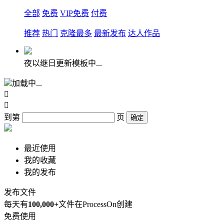
全部
免费
VIP免费
付费
推荐
热门
克隆最多
最新发布
达人作品
夜以继日更新模板中...
加载中...


到第
页
确定
最近使用
我的收藏
我的发布
发布文件
每天有
100,000+
文件在ProcessOn创建
免费使用