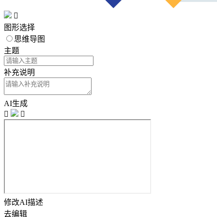

图形选择
思维导图
主题
补充说明
AI生成


修改AI描述
去编辑