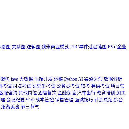
韦恩图
关系图
逻辑图
魏朱商业模式
EPC事件过程链图
EVC企业
架构
java
大数据
后端开发
运维
Python
AI
渠道运营
数据分析
机考试
司法考试
研究生考试
公务员考试
软考
英语考试
项目管
客服咨询
其他岗位
酒店餐饮
金融保险
汽车出行
教育培训
加工
管理
会议纪要
SOP
成本管控
销售管理
面试技巧
计划总结
综合
旅游美食
节日节气