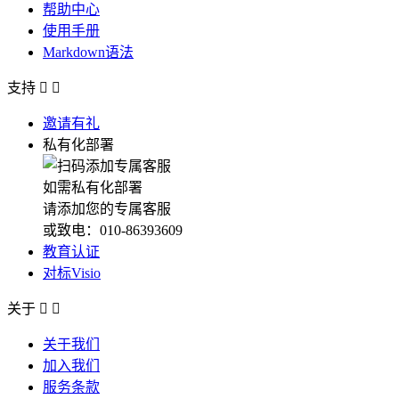
帮助中心
使用手册
Markdown语法
支持


邀请有礼
私有化部署
如需私有化部署
请添加您的专属客服
或致电：010-86393609
教育认证
对标Visio
关于


关于我们
加入我们
服务条款