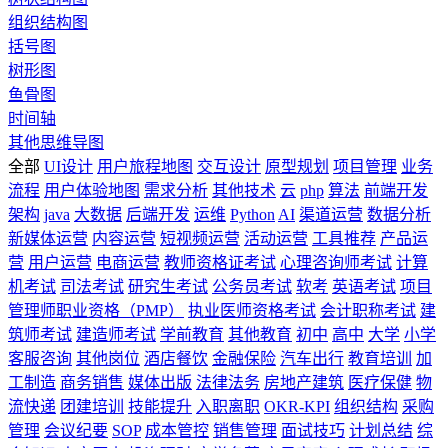
组织结构图
括号图
树形图
鱼骨图
时间轴
其他思维导图
全部
UI设计
用户旅程地图
交互设计
原型规划
项目管理
业务
流程
用户体验地图
需求分析
其他技术
云
php
算法
前端开发
架构
java
大数据
后端开发
运维
Python
AI
渠道运营
数据分析
新媒体运营
内容运营
短视频运营
活动运营
工具推荐
产品运
营
用户运营
电商运营
教师资格证考试
心理咨询师考试
计算
机考试
司法考试
研究生考试
公务员考试
软考
英语考试
项目
管理师职业资格（PMP）
执业医师资格考试
会计职称考试
建
筑师考试
建造师考试
学前教育
其他教育
初中
高中
大学
小学
客服咨询
其他岗位
酒店餐饮
金融保险
汽车出行
教育培训
加
工制造
商务销售
媒体出版
法律法务
房地产建筑
医疗保健
物
流快递
团建培训
技能提升
入职离职
OKR-KPI
组织结构
采购
管理
会议纪要
SOP
成本管控
销售管理
面试技巧
计划总结
综