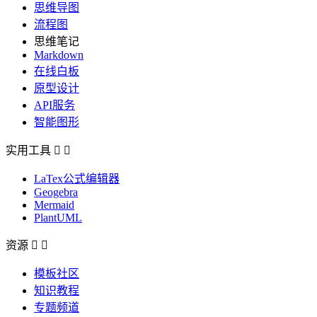
思维导图
流程图
思维笔记
Markdown
在线白板
原型设计
API服务
智能图形
实用工具


LaTex公式编辑器
Geogebra
Mermaid
PlantUML
资源


模板社区
知识教程
专题频道