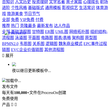
合知识
人文历史
投资理财
文学名著
亲子家庭
心理成长
职场
进阶
个性风格
基础版式
通用模板
影视综艺
生活常识
体育游
戏
旅游美食
节日节气
全部
免费
VIP免费
付费
推荐
热门
克隆最多
最新发布
达人作品
全部
基础流程图
甘特图
ER图
UML图
网络拓扑图
组织结构-
流程图
泳道图
平面图
电路图
图表/表格
架构图
原型图
BPMN2.0
韦恩图
关系图
逻辑图
魏朱商业模式
EPC事件过程
链图
EVC企业价值链图
其他流程图

展开
夜以继日更新模板中...
加载中...
发布文件
每天有
100,000+
文件在ProcessOn创建
免费使用
产品

