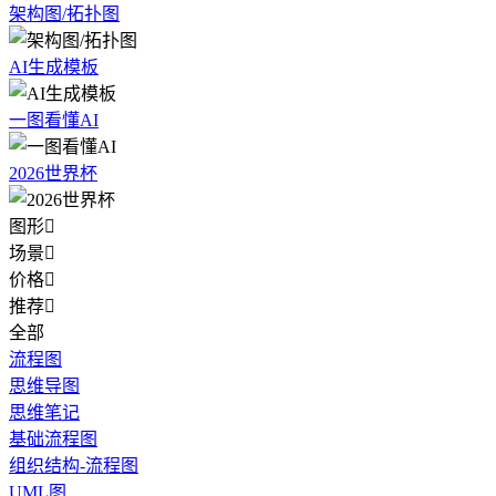
架构图/拓扑图
AI生成模板
一图看懂AI
2026世界杯
图形

场景

价格

推荐

全部
流程图
思维导图
思维笔记
基础流程图
组织结构-流程图
UML图