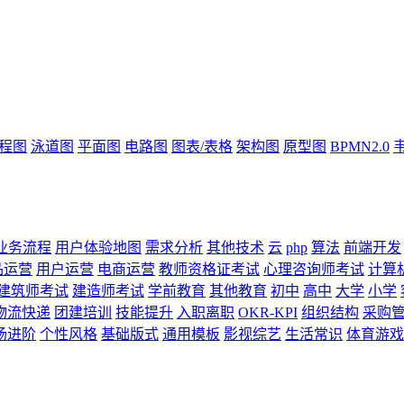
流程图
泳道图
平面图
电路图
图表/表格
架构图
原型图
BPMN2.0
业务流程
用户体验地图
需求分析
其他技术
云
php
算法
前端开发
品运营
用户运营
电商运营
教师资格证考试
心理咨询师考试
计算
建筑师考试
建造师考试
学前教育
其他教育
初中
高中
大学
小学
物流快递
团建培训
技能提升
入职离职
OKR-KPI
组织结构
采购
场进阶
个性风格
基础版式
通用模板
影视综艺
生活常识
体育游戏