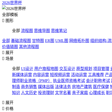
2026世界杯
全部模板

图形
全部
流程图
思维导图
思维笔记
全部
基础流程图
甘特图
ER图
UML图
网络拓扑图
组织结构-
价值链图
其他流程图

展开

场景
全部
UI设计
用户旅程地图
交互设计
原型规划
项目管理
新媒体运营
内容运营
短视频运营
活动运营
工具推荐
产
理师职业资格（PMP）
执业医师资格考试
会计职称考试
制造
商务销售
媒体出版
法律法务
房地产建筑
医疗保健
知识
人文历史
投资理财
文学名著
亲子家庭
心理成长
职

展开

价格