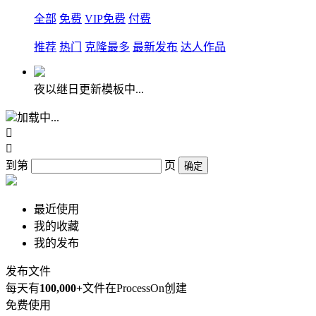
全部
免费
VIP免费
付费
推荐
热门
克隆最多
最新发布
达人作品
夜以继日更新模板中...
加载中...


到第
页
确定
最近使用
我的收藏
我的发布
发布文件
每天有
100,000+
文件在ProcessOn创建
免费使用