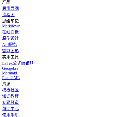
产品
思维导图
流程图
思维笔记
Markdown
在线白板
原型设计
API服务
智能图形
实用工具
LaTex公式编辑器
Geogebra
Mermaid
PlantUML
资源
模板社区
知识教程
专题频道
帮助中心
使用手册