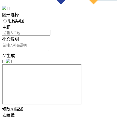

图形选择
思维导图
主题
补充说明
AI生成


修改AI描述
去编辑