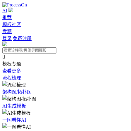
AI
推荐
模板社区
专题
登录
免费注册

模板专题
查看更多
流程梳理
架构图/拓扑图
AI生成模板
一图看懂AI