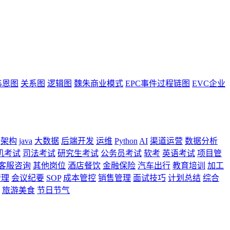
韦恩图
关系图
逻辑图
魏朱商业模式
EPC事件过程链图
EVC企业
架构
java
大数据
后端开发
运维
Python
AI
渠道运营
数据分析
机考试
司法考试
研究生考试
公务员考试
软考
英语考试
项目管
客服咨询
其他岗位
酒店餐饮
金融保险
汽车出行
教育培训
加工
管理
会议纪要
SOP
成本管控
销售管理
面试技巧
计划总结
综合
旅游美食
节日节气