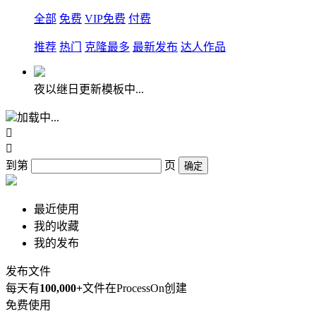
全部
免费
VIP免费
付费
推荐
热门
克隆最多
最新发布
达人作品
夜以继日更新模板中...
加载中...


到第
页
确定
最近使用
我的收藏
我的发布
发布文件
每天有
100,000+
文件在ProcessOn创建
免费使用