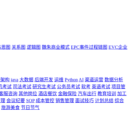
韦恩图
关系图
逻辑图
魏朱商业模式
EPC事件过程链图
EVC企业
架构
java
大数据
后端开发
运维
Python
AI
渠道运营
数据分析
机考试
司法考试
研究生考试
公务员考试
软考
英语考试
项目管
客服咨询
其他岗位
酒店餐饮
金融保险
汽车出行
教育培训
加工
管理
会议纪要
SOP
成本管控
销售管理
面试技巧
计划总结
综合
旅游美食
节日节气