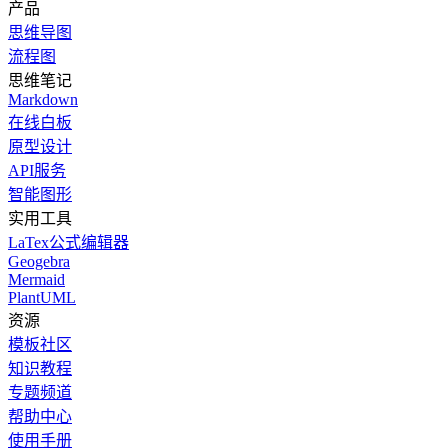
产品
思维导图
流程图
思维笔记
Markdown
在线白板
原型设计
API服务
智能图形
实用工具
LaTex公式编辑器
Geogebra
Mermaid
PlantUML
资源
模板社区
知识教程
专题频道
帮助中心
使用手册