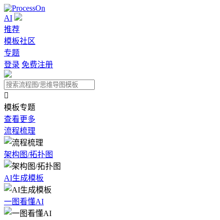
AI
推荐
模板社区
专题
登录
免费注册

模板专题
查看更多
流程梳理
架构图/拓扑图
AI生成模板
一图看懂AI