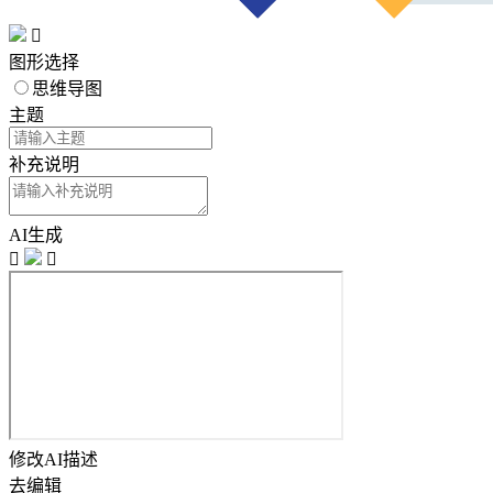

图形选择
思维导图
主题
补充说明
AI生成


修改AI描述
去编辑