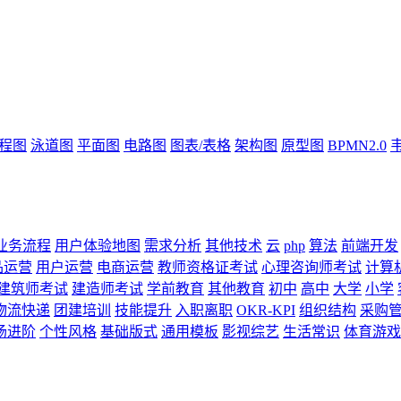
流程图
泳道图
平面图
电路图
图表/表格
架构图
原型图
BPMN2.0
业务流程
用户体验地图
需求分析
其他技术
云
php
算法
前端开发
品运营
用户运营
电商运营
教师资格证考试
心理咨询师考试
计算
建筑师考试
建造师考试
学前教育
其他教育
初中
高中
大学
小学
物流快递
团建培训
技能提升
入职离职
OKR-KPI
组织结构
采购
场进阶
个性风格
基础版式
通用模板
影视综艺
生活常识
体育游戏