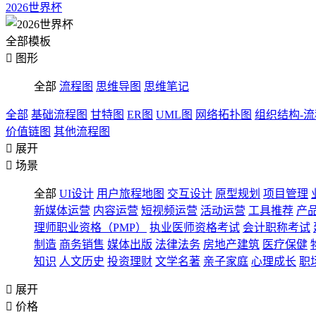
2026世界杯
全部模板

图形
全部
流程图
思维导图
思维笔记
全部
基础流程图
甘特图
ER图
UML图
网络拓扑图
组织结构-
价值链图
其他流程图

展开

场景
全部
UI设计
用户旅程地图
交互设计
原型规划
项目管理
新媒体运营
内容运营
短视频运营
活动运营
工具推荐
产
理师职业资格（PMP）
执业医师资格考试
会计职称考试
制造
商务销售
媒体出版
法律法务
房地产建筑
医疗保健
知识
人文历史
投资理财
文学名著
亲子家庭
心理成长
职

展开

价格