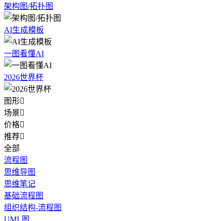
架构图/拓扑图
AI生成模板
一图看懂AI
2026世界杯
图形

场景

价格

推荐

全部
流程图
思维导图
思维笔记
基础流程图
组织结构-流程图
UML图