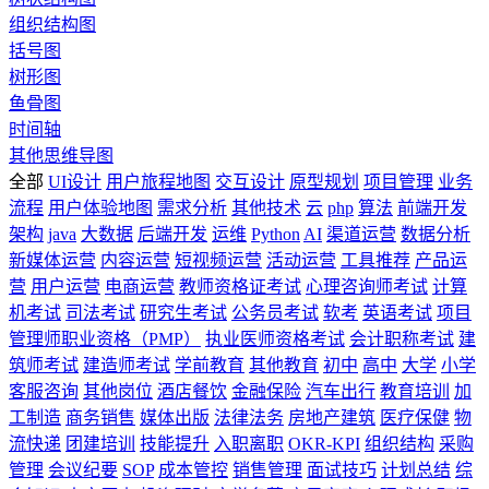
组织结构图
括号图
树形图
鱼骨图
时间轴
其他思维导图
全部
UI设计
用户旅程地图
交互设计
原型规划
项目管理
业务
流程
用户体验地图
需求分析
其他技术
云
php
算法
前端开发
架构
java
大数据
后端开发
运维
Python
AI
渠道运营
数据分析
新媒体运营
内容运营
短视频运营
活动运营
工具推荐
产品运
营
用户运营
电商运营
教师资格证考试
心理咨询师考试
计算
机考试
司法考试
研究生考试
公务员考试
软考
英语考试
项目
管理师职业资格（PMP）
执业医师资格考试
会计职称考试
建
筑师考试
建造师考试
学前教育
其他教育
初中
高中
大学
小学
客服咨询
其他岗位
酒店餐饮
金融保险
汽车出行
教育培训
加
工制造
商务销售
媒体出版
法律法务
房地产建筑
医疗保健
物
流快递
团建培训
技能提升
入职离职
OKR-KPI
组织结构
采购
管理
会议纪要
SOP
成本管控
销售管理
面试技巧
计划总结
综