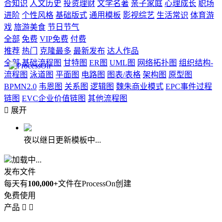
合知识
人文历史
投资理财
文学名著
亲子家庭
心理成长
职场
进阶
个性风格
基础版式
通用模板
影视综艺
生活常识
体育游
戏
旅游美食
节日节气
全部
免费
VIP免费
付费
推荐
热门
克隆最多
最新发布
达人作品
全部
基础流程图
甘特图
ER图
UML图
网络拓扑图
组织结构-
流程图
泳道图
平面图
电路图
图表/表格
架构图
原型图
BPMN2.0
韦恩图
关系图
逻辑图
魏朱商业模式
EPC事件过程
链图
EVC企业价值链图
其他流程图

展开
夜以继日更新模板中...
加载中...
发布文件
每天有
100,000+
文件在ProcessOn创建
免费使用
产品

