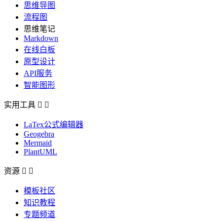
思维导图
流程图
思维笔记
Markdown
在线白板
原型设计
API服务
智能图形
实用工具


LaTex公式编辑器
Geogebra
Mermaid
PlantUML
资源


模板社区
知识教程
专题频道