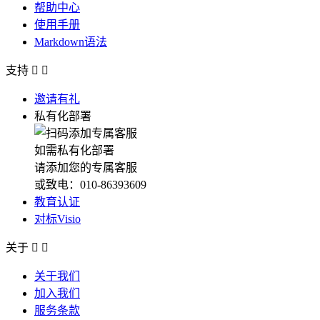
帮助中心
使用手册
Markdown语法
支持


邀请有礼
私有化部署
如需私有化部署
请添加您的专属客服
或致电：010-86393609
教育认证
对标Visio
关于


关于我们
加入我们
服务条款