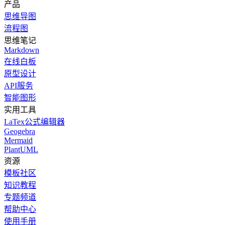
产品
思维导图
流程图
思维笔记
Markdown
在线白板
原型设计
API服务
智能图形
实用工具
LaTex公式编辑器
Geogebra
Mermaid
PlantUML
资源
模板社区
知识教程
专题频道
帮助中心
使用手册