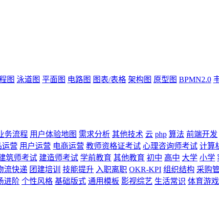
流程图
泳道图
平面图
电路图
图表/表格
架构图
原型图
BPMN2.0
业务流程
用户体验地图
需求分析
其他技术
云
php
算法
前端开发
品运营
用户运营
电商运营
教师资格证考试
心理咨询师考试
计算
建筑师考试
建造师考试
学前教育
其他教育
初中
高中
大学
小学
物流快递
团建培训
技能提升
入职离职
OKR-KPI
组织结构
采购
场进阶
个性风格
基础版式
通用模板
影视综艺
生活常识
体育游戏