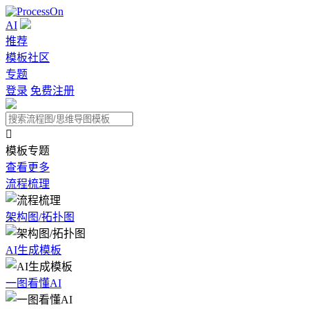
AI
推荐
模板社区
专题
登录
免费注册

模板专题
查看更多
流程梳理
架构图/拓扑图
AI生成模板
一图看懂AI