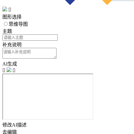

图形选择
思维导图
主题
补充说明
AI生成


修改AI描述
去编辑