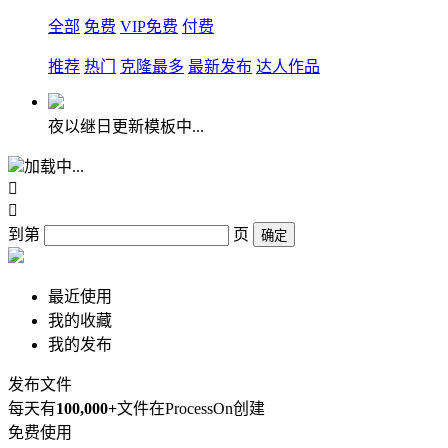
全部
免费
VIP免费
付费
推荐
热门
克隆最多
最新发布
达人作品
夜以继日更新模板中...
加载中...


到第
页
确定
最近使用
我的收藏
我的发布
发布文件
每天有
100,000+
文件在ProcessOn创建
免费使用