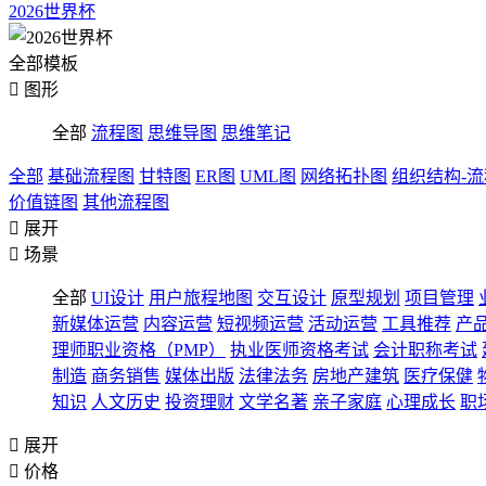
2026世界杯
全部模板

图形
全部
流程图
思维导图
思维笔记
全部
基础流程图
甘特图
ER图
UML图
网络拓扑图
组织结构-
价值链图
其他流程图

展开

场景
全部
UI设计
用户旅程地图
交互设计
原型规划
项目管理
新媒体运营
内容运营
短视频运营
活动运营
工具推荐
产
理师职业资格（PMP）
执业医师资格考试
会计职称考试
制造
商务销售
媒体出版
法律法务
房地产建筑
医疗保健
知识
人文历史
投资理财
文学名著
亲子家庭
心理成长
职

展开

价格