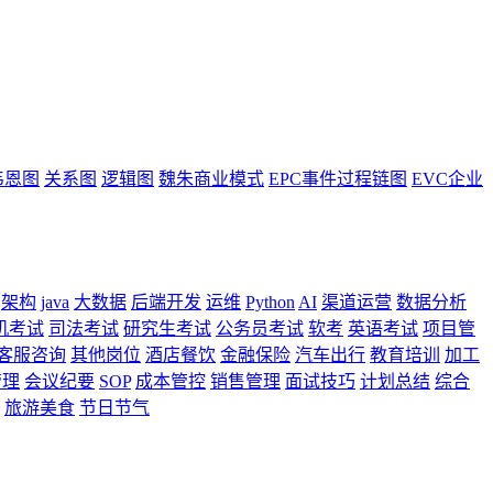
韦恩图
关系图
逻辑图
魏朱商业模式
EPC事件过程链图
EVC企业
架构
java
大数据
后端开发
运维
Python
AI
渠道运营
数据分析
机考试
司法考试
研究生考试
公务员考试
软考
英语考试
项目管
客服咨询
其他岗位
酒店餐饮
金融保险
汽车出行
教育培训
加工
管理
会议纪要
SOP
成本管控
销售管理
面试技巧
计划总结
综合
旅游美食
节日节气