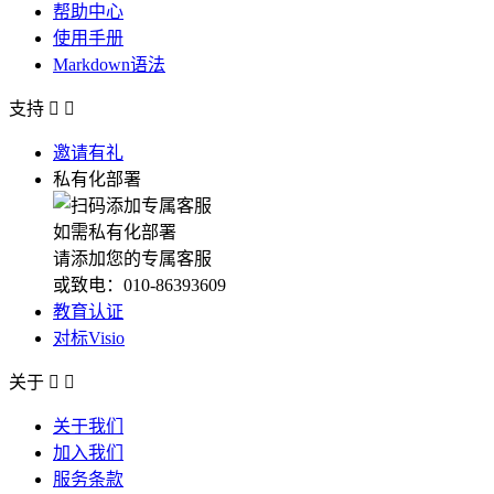
帮助中心
使用手册
Markdown语法
支持


邀请有礼
私有化部署
如需私有化部署
请添加您的专属客服
或致电：010-86393609
教育认证
对标Visio
关于


关于我们
加入我们
服务条款