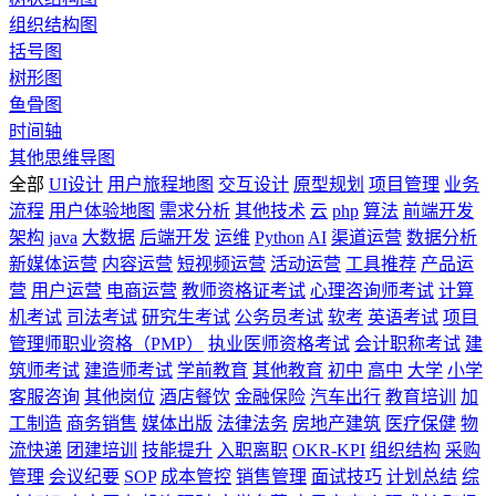
组织结构图
括号图
树形图
鱼骨图
时间轴
其他思维导图
全部
UI设计
用户旅程地图
交互设计
原型规划
项目管理
业务
流程
用户体验地图
需求分析
其他技术
云
php
算法
前端开发
架构
java
大数据
后端开发
运维
Python
AI
渠道运营
数据分析
新媒体运营
内容运营
短视频运营
活动运营
工具推荐
产品运
营
用户运营
电商运营
教师资格证考试
心理咨询师考试
计算
机考试
司法考试
研究生考试
公务员考试
软考
英语考试
项目
管理师职业资格（PMP）
执业医师资格考试
会计职称考试
建
筑师考试
建造师考试
学前教育
其他教育
初中
高中
大学
小学
客服咨询
其他岗位
酒店餐饮
金融保险
汽车出行
教育培训
加
工制造
商务销售
媒体出版
法律法务
房地产建筑
医疗保健
物
流快递
团建培训
技能提升
入职离职
OKR-KPI
组织结构
采购
管理
会议纪要
SOP
成本管控
销售管理
面试技巧
计划总结
综