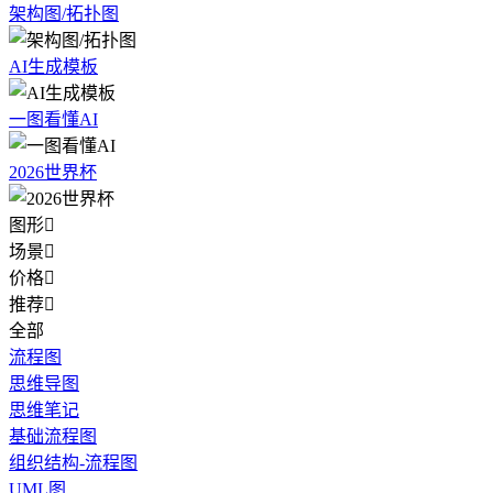
架构图/拓扑图
AI生成模板
一图看懂AI
2026世界杯
图形

场景

价格

推荐

全部
流程图
思维导图
思维笔记
基础流程图
组织结构-流程图
UML图