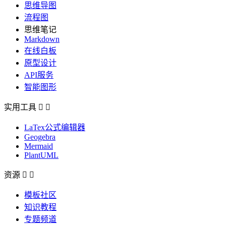
思维导图
流程图
思维笔记
Markdown
在线白板
原型设计
API服务
智能图形
实用工具


LaTex公式编辑器
Geogebra
Mermaid
PlantUML
资源


模板社区
知识教程
专题频道