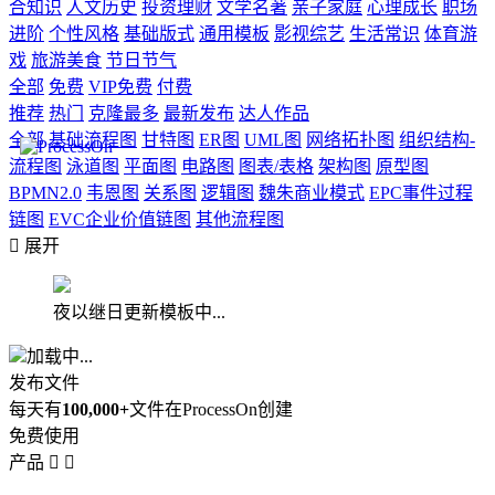
合知识
人文历史
投资理财
文学名著
亲子家庭
心理成长
职场
进阶
个性风格
基础版式
通用模板
影视综艺
生活常识
体育游
戏
旅游美食
节日节气
全部
免费
VIP免费
付费
推荐
热门
克隆最多
最新发布
达人作品
全部
基础流程图
甘特图
ER图
UML图
网络拓扑图
组织结构-
流程图
泳道图
平面图
电路图
图表/表格
架构图
原型图
BPMN2.0
韦恩图
关系图
逻辑图
魏朱商业模式
EPC事件过程
链图
EVC企业价值链图
其他流程图

展开
夜以继日更新模板中...
加载中...
发布文件
每天有
100,000+
文件在ProcessOn创建
免费使用
产品

