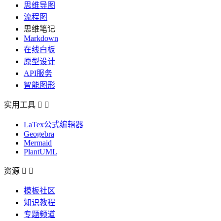
思维导图
流程图
思维笔记
Markdown
在线白板
原型设计
API服务
智能图形
实用工具


LaTex公式编辑器
Geogebra
Mermaid
PlantUML
资源


模板社区
知识教程
专题频道