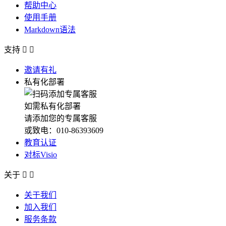
帮助中心
使用手册
Markdown语法
支持


邀请有礼
私有化部署
如需私有化部署
请添加您的专属客服
或致电：010-86393609
教育认证
对标Visio
关于


关于我们
加入我们
服务条款