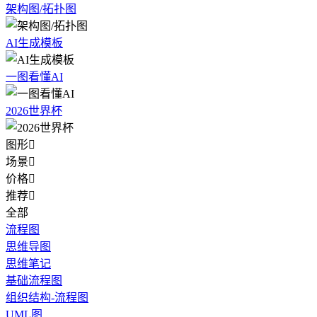
架构图/拓扑图
AI生成模板
一图看懂AI
2026世界杯
图形

场景

价格

推荐

全部
流程图
思维导图
思维笔记
基础流程图
组织结构-流程图
UML图