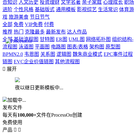
合知识
人文历史
投资理财
文学名著
亲子家庭
心理成长
职场
进阶
个性风格
基础版式
通用模板
影视综艺
生活常识
体育游
戏
旅游美食
节日节气
全部
免费
VIP免费
付费
推荐
热门
克隆最多
最新发布
达人作品
全部
基础流程图
甘特图
ER图
UML图
网络拓扑图
组织结构-
流程图
泳道图
平面图
电路图
图表/表格
架构图
原型图
BPMN2.0
韦恩图
关系图
逻辑图
魏朱商业模式
EPC事件过程
链图
EVC企业价值链图
其他流程图

展开
夜以继日更新模板中...
加载中...
发布文件
每天有
100,000+
文件在ProcessOn创建
免费使用
产品

