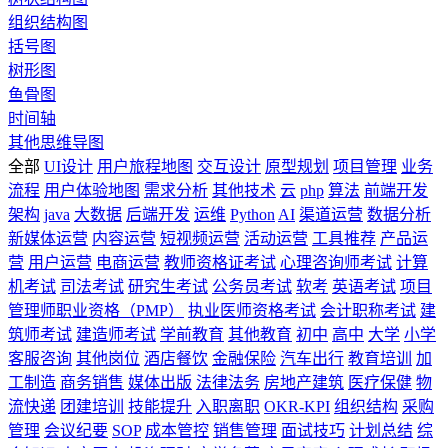
组织结构图
括号图
树形图
鱼骨图
时间轴
其他思维导图
全部
UI设计
用户旅程地图
交互设计
原型规划
项目管理
业务
流程
用户体验地图
需求分析
其他技术
云
php
算法
前端开发
架构
java
大数据
后端开发
运维
Python
AI
渠道运营
数据分析
新媒体运营
内容运营
短视频运营
活动运营
工具推荐
产品运
营
用户运营
电商运营
教师资格证考试
心理咨询师考试
计算
机考试
司法考试
研究生考试
公务员考试
软考
英语考试
项目
管理师职业资格（PMP）
执业医师资格考试
会计职称考试
建
筑师考试
建造师考试
学前教育
其他教育
初中
高中
大学
小学
客服咨询
其他岗位
酒店餐饮
金融保险
汽车出行
教育培训
加
工制造
商务销售
媒体出版
法律法务
房地产建筑
医疗保健
物
流快递
团建培训
技能提升
入职离职
OKR-KPI
组织结构
采购
管理
会议纪要
SOP
成本管控
销售管理
面试技巧
计划总结
综