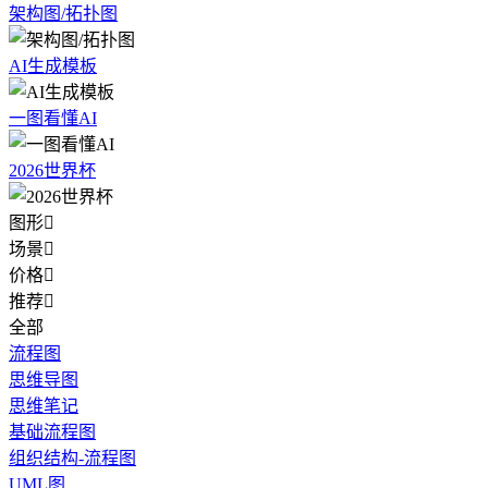
架构图/拓扑图
AI生成模板
一图看懂AI
2026世界杯
图形

场景

价格

推荐

全部
流程图
思维导图
思维笔记
基础流程图
组织结构-流程图
UML图