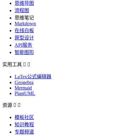
思维导图
流程图
思维笔记
Markdown
在线白板
原型设计
API服务
智能图形
实用工具


LaTex公式编辑器
Geogebra
Mermaid
PlantUML
资源


模板社区
知识教程
专题频道