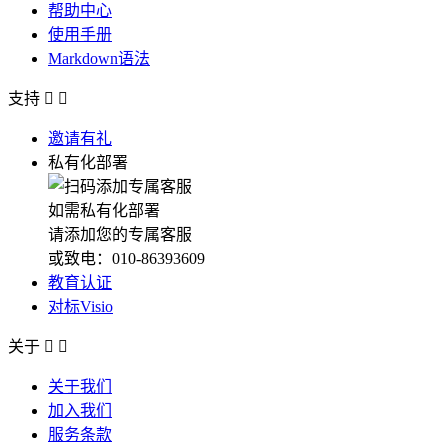
帮助中心
使用手册
Markdown语法
支持


邀请有礼
私有化部署
如需私有化部署
请添加您的专属客服
或致电：010-86393609
教育认证
对标Visio
关于


关于我们
加入我们
服务条款