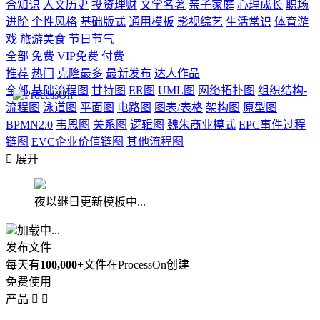
合知识
人文历史
投资理财
文学名著
亲子家庭
心理成长
职场
进阶
个性风格
基础版式
通用模板
影视综艺
生活常识
体育游
戏
旅游美食
节日节气
全部
免费
VIP免费
付费
推荐
热门
克隆最多
最新发布
达人作品
全部
基础流程图
甘特图
ER图
UML图
网络拓扑图
组织结构-
流程图
泳道图
平面图
电路图
图表/表格
架构图
原型图
BPMN2.0
韦恩图
关系图
逻辑图
魏朱商业模式
EPC事件过程
链图
EVC企业价值链图
其他流程图

展开
夜以继日更新模板中...
加载中...
发布文件
每天有
100,000+
文件在ProcessOn创建
免费使用
产品

