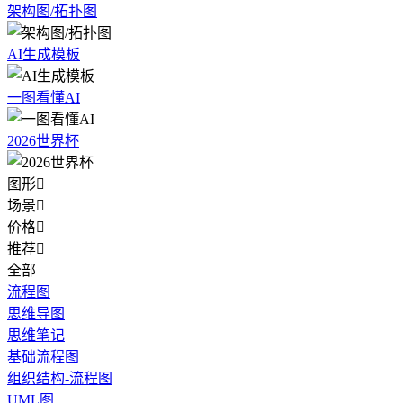
架构图/拓扑图
AI生成模板
一图看懂AI
2026世界杯
图形

场景

价格

推荐

全部
流程图
思维导图
思维笔记
基础流程图
组织结构-流程图
UML图