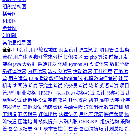
组织结构图
括号图
树形图
鱼骨图
时间轴
其他思维导图
全部
UI设计
用户旅程地图
交互设计
原型规划
项目管理
业务
流程
用户体验地图
需求分析
其他技术
云
php
算法
前端开发
架构
java
大数据
后端开发
运维
Python
AI
渠道运营
数据分析
新媒体运营
内容运营
短视频运营
活动运营
工具推荐
产品运
营
用户运营
电商运营
教师资格证考试
心理咨询师考试
计算
机考试
司法考试
研究生考试
公务员考试
软考
英语考试
项目
管理师职业资格（PMP）
执业医师资格考试
会计职称考试
建
筑师考试
建造师考试
学前教育
其他教育
初中
高中
大学
小学
客服咨询
其他岗位
酒店餐饮
金融保险
汽车出行
教育培训
加
工制造
商务销售
媒体出版
法律法务
房地产建筑
医疗保健
物
流快递
团建培训
技能提升
入职离职
OKR-KPI
组织结构
采购
管理
会议纪要
SOP
成本管控
销售管理
面试技巧
计划总结
综