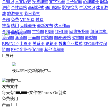
合知识
人文历史
投资理财
文学名著
亲子家庭
心理成长
职场
进阶
个性风格
基础版式
通用模板
影视综艺
生活常识
体育游
戏
旅游美食
节日节气
全部
免费
VIP免费
付费
推荐
热门
克隆最多
最新发布
达人作品
全部
基础流程图
甘特图
ER图
UML图
网络拓扑图
组织结构-
流程图
泳道图
平面图
电路图
图表/表格
架构图
原型图
BPMN2.0
韦恩图
关系图
逻辑图
魏朱商业模式
EPC事件过程
链图
EVC企业价值链图
其他流程图

展开
夜以继日更新模板中...
加载中...
发布文件
每天有
100,000+
文件在ProcessOn创建
免费使用
产品

