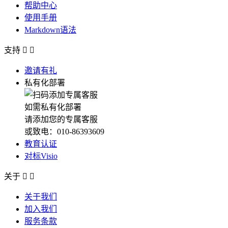
帮助中心
使用手册
Markdown语法
支持


邀请有礼
私有化部署
如需私有化部署
请添加您的专属客服
或致电：010-86393609
教育认证
对标Visio
关于


关于我们
加入我们
服务条款