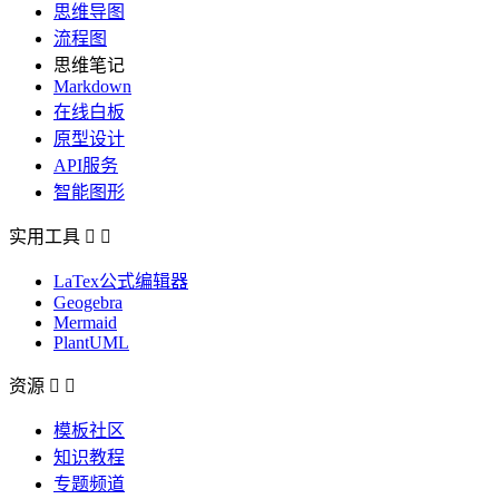
思维导图
流程图
思维笔记
Markdown
在线白板
原型设计
API服务
智能图形
实用工具


LaTex公式编辑器
Geogebra
Mermaid
PlantUML
资源


模板社区
知识教程
专题频道