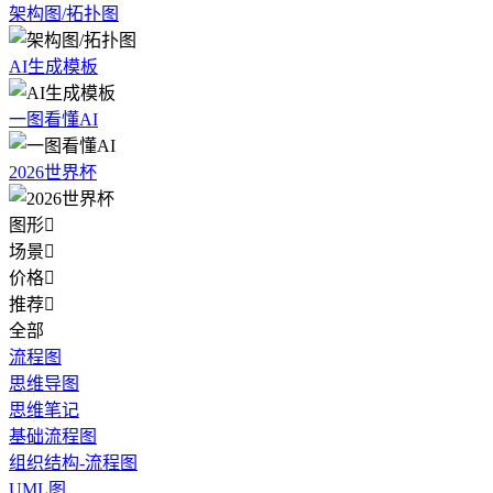
架构图/拓扑图
AI生成模板
一图看懂AI
2026世界杯
图形

场景

价格

推荐

全部
流程图
思维导图
思维笔记
基础流程图
组织结构-流程图
UML图