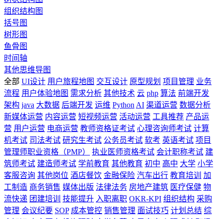
组织结构图
括号图
树形图
鱼骨图
时间轴
其他思维导图
全部
UI设计
用户旅程地图
交互设计
原型规划
项目管理
业务
流程
用户体验地图
需求分析
其他技术
云
php
算法
前端开发
架构
java
大数据
后端开发
运维
Python
AI
渠道运营
数据分析
新媒体运营
内容运营
短视频运营
活动运营
工具推荐
产品运
营
用户运营
电商运营
教师资格证考试
心理咨询师考试
计算
机考试
司法考试
研究生考试
公务员考试
软考
英语考试
项目
管理师职业资格（PMP）
执业医师资格考试
会计职称考试
建
筑师考试
建造师考试
学前教育
其他教育
初中
高中
大学
小学
客服咨询
其他岗位
酒店餐饮
金融保险
汽车出行
教育培训
加
工制造
商务销售
媒体出版
法律法务
房地产建筑
医疗保健
物
流快递
团建培训
技能提升
入职离职
OKR-KPI
组织结构
采购
管理
会议纪要
SOP
成本管控
销售管理
面试技巧
计划总结
综