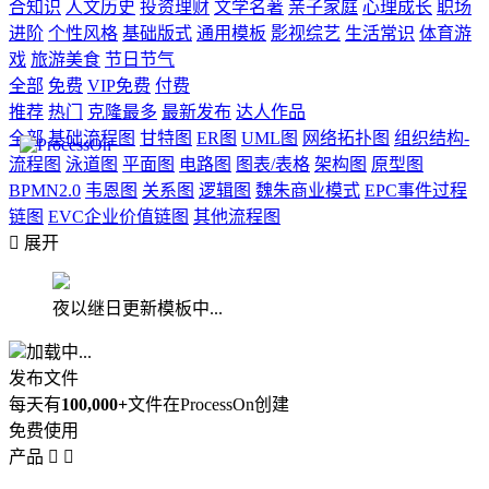
合知识
人文历史
投资理财
文学名著
亲子家庭
心理成长
职场
进阶
个性风格
基础版式
通用模板
影视综艺
生活常识
体育游
戏
旅游美食
节日节气
全部
免费
VIP免费
付费
推荐
热门
克隆最多
最新发布
达人作品
全部
基础流程图
甘特图
ER图
UML图
网络拓扑图
组织结构-
流程图
泳道图
平面图
电路图
图表/表格
架构图
原型图
BPMN2.0
韦恩图
关系图
逻辑图
魏朱商业模式
EPC事件过程
链图
EVC企业价值链图
其他流程图

展开
夜以继日更新模板中...
加载中...
发布文件
每天有
100,000+
文件在ProcessOn创建
免费使用
产品

