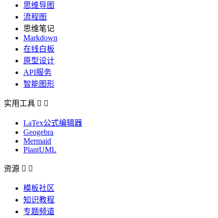
思维导图
流程图
思维笔记
Markdown
在线白板
原型设计
API服务
智能图形
实用工具


LaTex公式编辑器
Geogebra
Mermaid
PlantUML
资源


模板社区
知识教程
专题频道