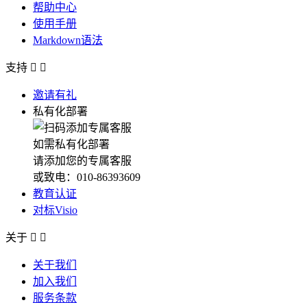
帮助中心
使用手册
Markdown语法
支持


邀请有礼
私有化部署
如需私有化部署
请添加您的专属客服
或致电：010-86393609
教育认证
对标Visio
关于


关于我们
加入我们
服务条款