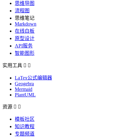
思维导图
流程图
思维笔记
Markdown
在线白板
原型设计
API服务
智能图形
实用工具


LaTex公式编辑器
Geogebra
Mermaid
PlantUML
资源


模板社区
知识教程
专题频道