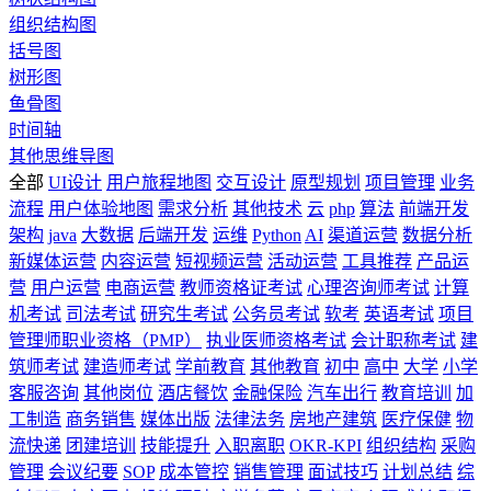
组织结构图
括号图
树形图
鱼骨图
时间轴
其他思维导图
全部
UI设计
用户旅程地图
交互设计
原型规划
项目管理
业务
流程
用户体验地图
需求分析
其他技术
云
php
算法
前端开发
架构
java
大数据
后端开发
运维
Python
AI
渠道运营
数据分析
新媒体运营
内容运营
短视频运营
活动运营
工具推荐
产品运
营
用户运营
电商运营
教师资格证考试
心理咨询师考试
计算
机考试
司法考试
研究生考试
公务员考试
软考
英语考试
项目
管理师职业资格（PMP）
执业医师资格考试
会计职称考试
建
筑师考试
建造师考试
学前教育
其他教育
初中
高中
大学
小学
客服咨询
其他岗位
酒店餐饮
金融保险
汽车出行
教育培训
加
工制造
商务销售
媒体出版
法律法务
房地产建筑
医疗保健
物
流快递
团建培训
技能提升
入职离职
OKR-KPI
组织结构
采购
管理
会议纪要
SOP
成本管控
销售管理
面试技巧
计划总结
综