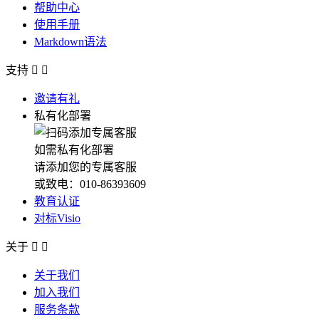
帮助中心
使用手册
Markdown语法
支持


邀请有礼
私有化部署
如需私有化部署
请添加您的专属客服
或致电：010-86393609
教育认证
对标Visio
关于


关于我们
加入我们
服务条款