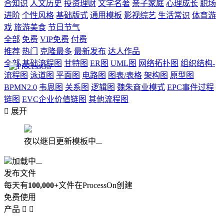
合知识
人文历史
投资理财
文学名著
亲子家庭
心理成长
职场
进阶
个性风格
基础版式
通用模板
影视综艺
生活常识
体育游
戏
旅游美食
节日节气
全部
免费
VIP免费
付费
推荐
热门
克隆最多
最新发布
达人作品
全部
基础流程图
甘特图
ER图
UML图
网络拓扑图
组织结构-
流程图
泳道图
平面图
电路图
图表/表格
架构图
原型图
BPMN2.0
韦恩图
关系图
逻辑图
魏朱商业模式
EPC事件过程
链图
EVC企业价值链图
其他流程图

展开
夜以继日更新模板中...
加载中...
发布文件
每天有
100,000+
文件在ProcessOn创建
免费使用
产品

