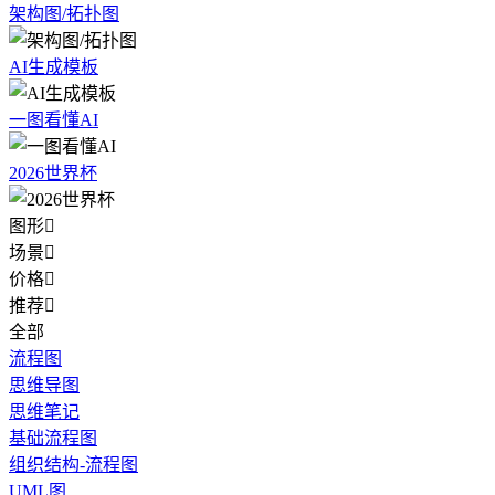
架构图/拓扑图
AI生成模板
一图看懂AI
2026世界杯
图形

场景

价格

推荐

全部
流程图
思维导图
思维笔记
基础流程图
组织结构-流程图
UML图