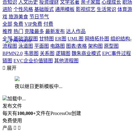
合知识
人文历史
投资理财
文学名著
亲子家庭
心理成长
职场
进阶
个性风格
基础版式
通用模板
影视综艺
生活常识
体育游
戏
旅游美食
节日节气
全部
免费
VIP免费
付费
推荐
热门
克隆最多
最新发布
达人作品
全部
基础流程图
甘特图
ER图
UML图
网络拓扑图
组织结构-
流程图
泳道图
平面图
电路图
图表/表格
架构图
原型图
BPMN2.0
韦恩图
关系图
逻辑图
魏朱商业模式
EPC事件过程
链图
EVC企业价值链图
其他流程图

展开
夜以继日更新模板中...
加载中...
发布文件
每天有
100,000+
文件在ProcessOn创建
免费使用
产品

