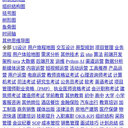
组织结构图
括号图
树形图
鱼骨图
时间轴
其他思维导图
全部
UI设计
用户旅程地图
交互设计
原型规划
项目管理
业务
流程
用户体验地图
需求分析
其他技术
云
php
算法
前端开发
架构
java
大数据
后端开发
运维
Python
AI
渠道运营
数据分析
新媒体运营
内容运营
短视频运营
活动运营
工具推荐
产品运
营
用户运营
电商运营
教师资格证考试
心理咨询师考试
计算
机考试
司法考试
研究生考试
公务员考试
软考
英语考试
项目
管理师职业资格（PMP）
执业医师资格考试
会计职称考试
建
筑师考试
建造师考试
学前教育
其他教育
初中
高中
大学
小学
客服咨询
其他岗位
酒店餐饮
金融保险
汽车出行
教育培训
加
工制造
商务销售
媒体出版
法律法务
房地产建筑
医疗保健
物
流快递
团建培训
技能提升
入职离职
OKR-KPI
组织结构
采购
管理
会议纪要
SOP
成本管控
销售管理
面试技巧
计划总结
综