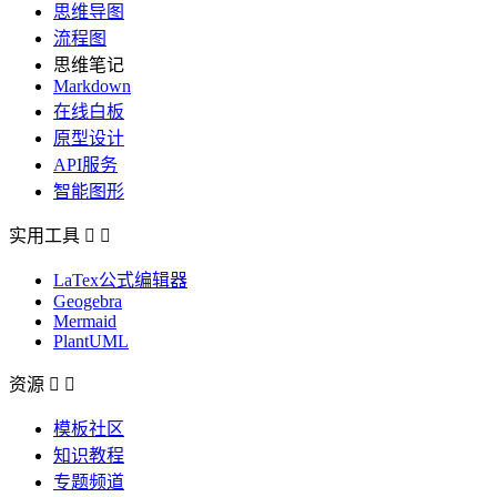
思维导图
流程图
思维笔记
Markdown
在线白板
原型设计
API服务
智能图形
实用工具


LaTex公式编辑器
Geogebra
Mermaid
PlantUML
资源


模板社区
知识教程
专题频道