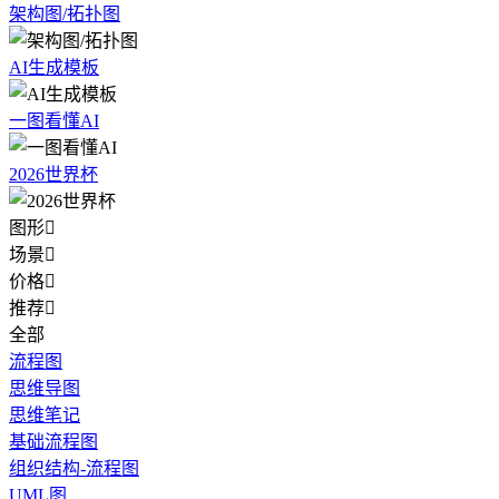
架构图/拓扑图
AI生成模板
一图看懂AI
2026世界杯
图形

场景

价格

推荐

全部
流程图
思维导图
思维笔记
基础流程图
组织结构-流程图
UML图