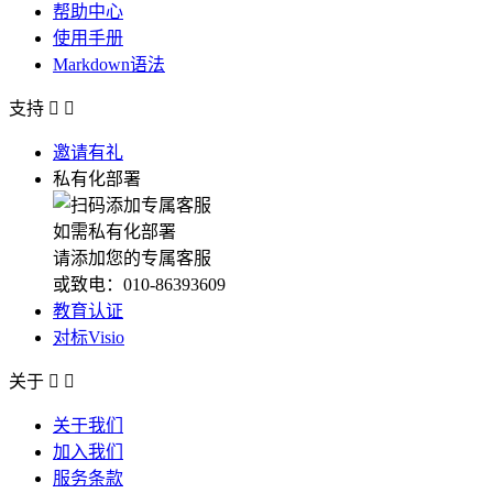
帮助中心
使用手册
Markdown语法
支持


邀请有礼
私有化部署
如需私有化部署
请添加您的专属客服
或致电：010-86393609
教育认证
对标Visio
关于


关于我们
加入我们
服务条款