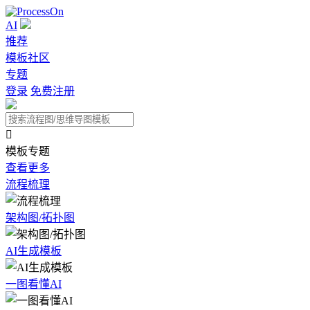
AI
推荐
模板社区
专题
登录
免费注册

模板专题
查看更多
流程梳理
架构图/拓扑图
AI生成模板
一图看懂AI