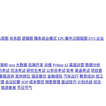
韦恩图
关系图
逻辑图
魏朱商业模式
EPC事件过程链图
EVC企业
架构
java
大数据
后端开发
运维
Python
AI
渠道运营
数据分析
机考试
司法考试
研究生考试
公务员考试
软考
英语考试
项目管
客服咨询
其他岗位
酒店餐饮
金融保险
汽车出行
教育培训
加工
管理
会议纪要
SOP
成本管控
销售管理
面试技巧
计划总结
综合
旅游美食
节日节气