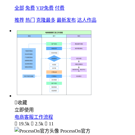
全部
免费
VIP免费
付费
推荐
热门
克隆最多
最新发布
达人作品

收藏
立即使用
电商客服工作流程

19.5k

2.5k

11
ProcessOn官方