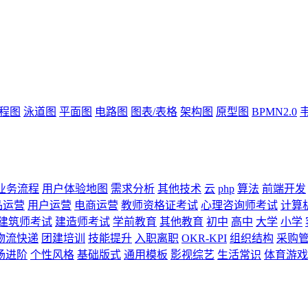
流程图
泳道图
平面图
电路图
图表/表格
架构图
原型图
BPMN2.0
业务流程
用户体验地图
需求分析
其他技术
云
php
算法
前端开发
品运营
用户运营
电商运营
教师资格证考试
心理咨询师考试
计算
建筑师考试
建造师考试
学前教育
其他教育
初中
高中
大学
小学
物流快递
团建培训
技能提升
入职离职
OKR-KPI
组织结构
采购
场进阶
个性风格
基础版式
通用模板
影视综艺
生活常识
体育游戏