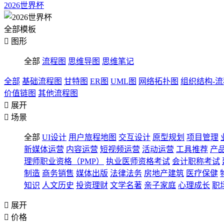
2026世界杯
全部模板

图形
全部
流程图
思维导图
思维笔记
全部
基础流程图
甘特图
ER图
UML图
网络拓扑图
组织结构-
价值链图
其他流程图

展开

场景
全部
UI设计
用户旅程地图
交互设计
原型规划
项目管理
新媒体运营
内容运营
短视频运营
活动运营
工具推荐
产
理师职业资格（PMP）
执业医师资格考试
会计职称考试
制造
商务销售
媒体出版
法律法务
房地产建筑
医疗保健
知识
人文历史
投资理财
文学名著
亲子家庭
心理成长
职

展开

价格