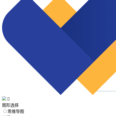

图形选择
思维导图