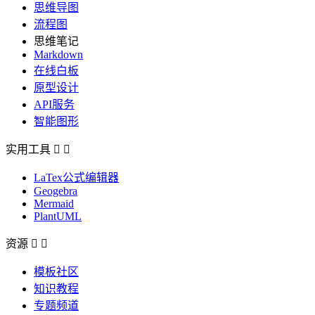
思维导图
流程图
思维笔记
Markdown
在线白板
原型设计
API服务
智能图形
实用工具


LaTex公式编辑器
Geogebra
Mermaid
PlantUML
资源


模板社区
知识教程
专题频道