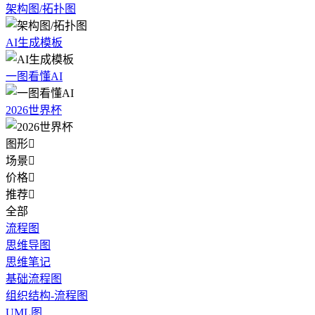
架构图/拓扑图
AI生成模板
一图看懂AI
2026世界杯
图形

场景

价格

推荐

全部
流程图
思维导图
思维笔记
基础流程图
组织结构-流程图
UML图