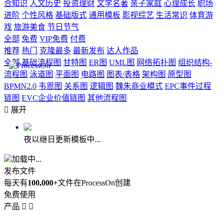
合知识
人文历史
投资理财
文学名著
亲子家庭
心理成长
职场
进阶
个性风格
基础版式
通用模板
影视综艺
生活常识
体育游
戏
旅游美食
节日节气
全部
免费
VIP免费
付费
推荐
热门
克隆最多
最新发布
达人作品
全部
基础流程图
甘特图
ER图
UML图
网络拓扑图
组织结构-
流程图
泳道图
平面图
电路图
图表/表格
架构图
原型图
BPMN2.0
韦恩图
关系图
逻辑图
魏朱商业模式
EPC事件过程
链图
EVC企业价值链图
其他流程图

展开
夜以继日更新模板中...
加载中...
发布文件
每天有
100,000+
文件在ProcessOn创建
免费使用
产品

