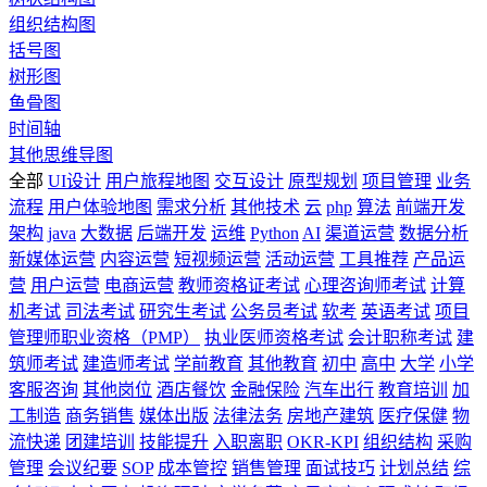
组织结构图
括号图
树形图
鱼骨图
时间轴
其他思维导图
全部
UI设计
用户旅程地图
交互设计
原型规划
项目管理
业务
流程
用户体验地图
需求分析
其他技术
云
php
算法
前端开发
架构
java
大数据
后端开发
运维
Python
AI
渠道运营
数据分析
新媒体运营
内容运营
短视频运营
活动运营
工具推荐
产品运
营
用户运营
电商运营
教师资格证考试
心理咨询师考试
计算
机考试
司法考试
研究生考试
公务员考试
软考
英语考试
项目
管理师职业资格（PMP）
执业医师资格考试
会计职称考试
建
筑师考试
建造师考试
学前教育
其他教育
初中
高中
大学
小学
客服咨询
其他岗位
酒店餐饮
金融保险
汽车出行
教育培训
加
工制造
商务销售
媒体出版
法律法务
房地产建筑
医疗保健
物
流快递
团建培训
技能提升
入职离职
OKR-KPI
组织结构
采购
管理
会议纪要
SOP
成本管控
销售管理
面试技巧
计划总结
综