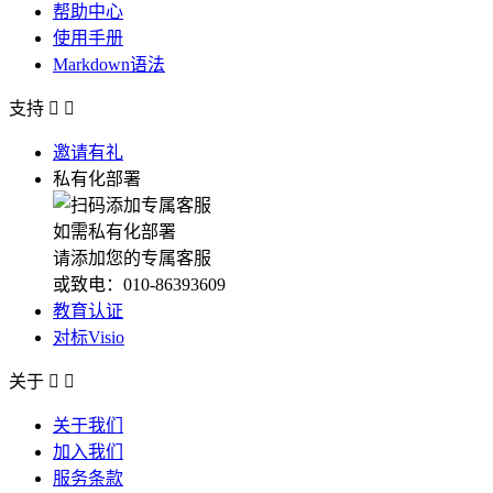
帮助中心
使用手册
Markdown语法
支持


邀请有礼
私有化部署
如需私有化部署
请添加您的专属客服
或致电：010-86393609
教育认证
对标Visio
关于


关于我们
加入我们
服务条款