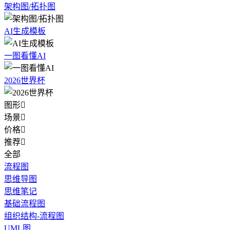
架构图/拓扑图
AI生成模板
一图看懂AI
2026世界杯
图形

场景

价格

推荐

全部
流程图
思维导图
思维笔记
基础流程图
组织结构-流程图
UML图