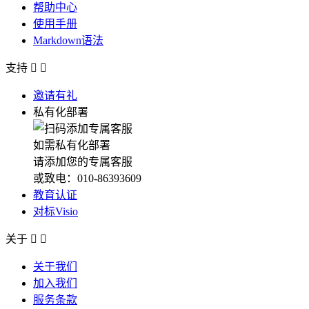
帮助中心
使用手册
Markdown语法
支持


邀请有礼
私有化部署
如需私有化部署
请添加您的专属客服
或致电：010-86393609
教育认证
对标Visio
关于


关于我们
加入我们
服务条款