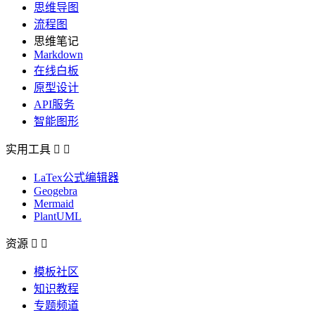
思维导图
流程图
思维笔记
Markdown
在线白板
原型设计
API服务
智能图形
实用工具


LaTex公式编辑器
Geogebra
Mermaid
PlantUML
资源


模板社区
知识教程
专题频道