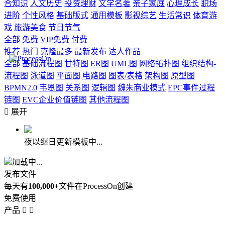
合知识
人文历史
投资理财
文学名著
亲子家庭
心理成长
职场
进阶
个性风格
基础版式
通用模板
影视综艺
生活常识
体育游
戏
旅游美食
节日节气
全部
免费
VIP免费
付费
推荐
热门
克隆最多
最新发布
达人作品
全部
基础流程图
甘特图
ER图
UML图
网络拓扑图
组织结构-
流程图
泳道图
平面图
电路图
图表/表格
架构图
原型图
BPMN2.0
韦恩图
关系图
逻辑图
魏朱商业模式
EPC事件过程
链图
EVC企业价值链图
其他流程图

展开
夜以继日更新模板中...
加载中...
发布文件
每天有
100,000+
文件在ProcessOn创建
免费使用
产品

