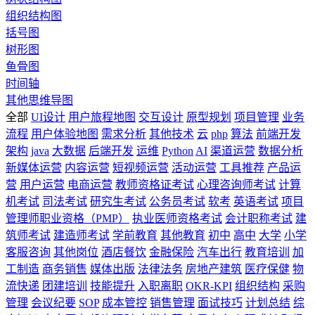
组织结构图
括号图
树形图
鱼骨图
时间轴
其他思维导图
全部
UI设计
用户旅程地图
交互设计
原型规划
项目管理
业务
流程
用户体验地图
需求分析
其他技术
云
php
算法
前端开发
架构
java
大数据
后端开发
运维
Python
AI
渠道运营
数据分析
新媒体运营
内容运营
短视频运营
活动运营
工具推荐
产品运
营
用户运营
电商运营
教师资格证考试
心理咨询师考试
计算
机考试
司法考试
研究生考试
公务员考试
软考
英语考试
项目
管理师职业资格（PMP）
执业医师资格考试
会计职称考试
建
筑师考试
建造师考试
学前教育
其他教育
初中
高中
大学
小学
客服咨询
其他岗位
酒店餐饮
金融保险
汽车出行
教育培训
加
工制造
商务销售
媒体出版
法律法务
房地产建筑
医疗保健
物
流快递
团建培训
技能提升
入职离职
OKR-KPI
组织结构
采购
管理
会议纪要
SOP
成本管控
销售管理
面试技巧
计划总结
综