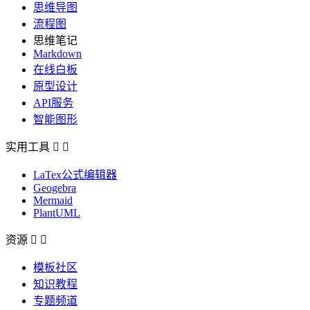
思维导图
流程图
思维笔记
Markdown
在线白板
原型设计
API服务
智能图形
实用工具


LaTex公式编辑器
Geogebra
Mermaid
PlantUML
资源


模板社区
知识教程
专题频道