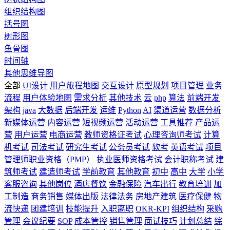
组织结构图
括号图
树形图
鱼骨图
时间轴
其他思维导图
全部
UI设计
用户旅程地图
交互设计
原型规划
项目管理
业务
流程
用户体验地图
需求分析
其他技术
云
php
算法
前端开发
架构
java
大数据
后端开发
运维
Python
AI
渠道运营
数据分析
新媒体运营
内容运营
短视频运营
活动运营
工具推荐
产品运
营
用户运营
电商运营
教师资格证考试
心理咨询师考试
计算
机考试
司法考试
研究生考试
公务员考试
软考
英语考试
项目
管理师职业资格（PMP）
执业医师资格考试
会计职称考试
建
筑师考试
建造师考试
学前教育
其他教育
初中
高中
大学
小学
客服咨询
其他岗位
酒店餐饮
金融保险
汽车出行
教育培训
加
工制造
商务销售
媒体出版
法律法务
房地产建筑
医疗保健
物
流快递
团建培训
技能提升
入职离职
OKR-KPI
组织结构
采购
管理
会议纪要
SOP
成本管控
销售管理
面试技巧
计划总结
综