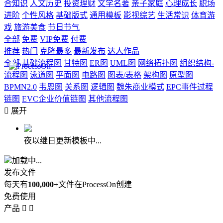
合知识
人文历史
投资理财
文学名著
亲子家庭
心理成长
职场
进阶
个性风格
基础版式
通用模板
影视综艺
生活常识
体育游
戏
旅游美食
节日节气
全部
免费
VIP免费
付费
推荐
热门
克隆最多
最新发布
达人作品
全部
基础流程图
甘特图
ER图
UML图
网络拓扑图
组织结构-
流程图
泳道图
平面图
电路图
图表/表格
架构图
原型图
BPMN2.0
韦恩图
关系图
逻辑图
魏朱商业模式
EPC事件过程
链图
EVC企业价值链图
其他流程图

展开
夜以继日更新模板中...
加载中...
发布文件
每天有
100,000+
文件在ProcessOn创建
免费使用
产品

