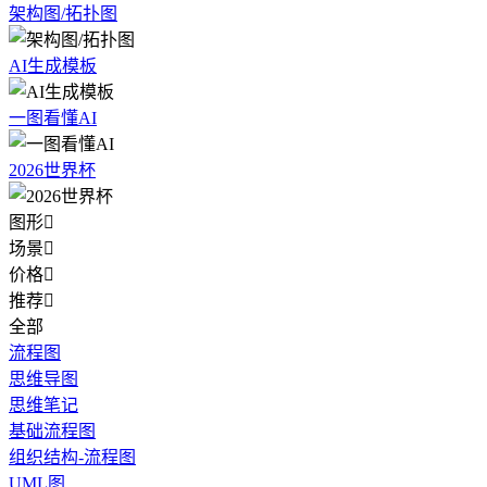
架构图/拓扑图
AI生成模板
一图看懂AI
2026世界杯
图形

场景

价格

推荐

全部
流程图
思维导图
思维笔记
基础流程图
组织结构-流程图
UML图