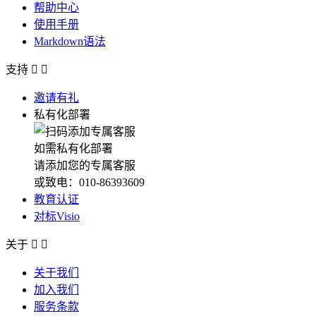
帮助中心
使用手册
Markdown语法
支持


邀请有礼
私有化部署
如需私有化部署
请添加您的专属客服
或致电：010-86393609
教育认证
对标Visio
关于


关于我们
加入我们
服务条款