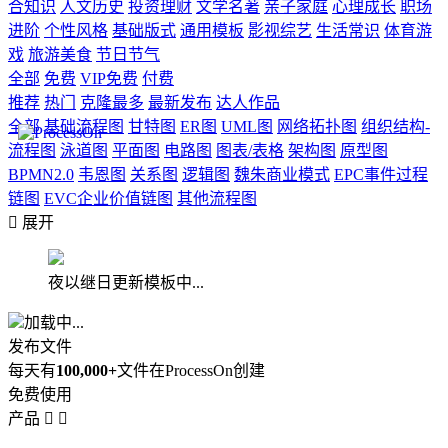
合知识
人文历史
投资理财
文学名著
亲子家庭
心理成长
职场
进阶
个性风格
基础版式
通用模板
影视综艺
生活常识
体育游
戏
旅游美食
节日节气
全部
免费
VIP免费
付费
推荐
热门
克隆最多
最新发布
达人作品
全部
基础流程图
甘特图
ER图
UML图
网络拓扑图
组织结构-
流程图
泳道图
平面图
电路图
图表/表格
架构图
原型图
BPMN2.0
韦恩图
关系图
逻辑图
魏朱商业模式
EPC事件过程
链图
EVC企业价值链图
其他流程图

展开
夜以继日更新模板中...
加载中...
发布文件
每天有
100,000+
文件在ProcessOn创建
免费使用
产品

