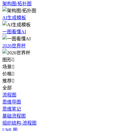
架构图/拓扑图
AI生成模板
一图看懂AI
2026世界杯
图形

场景

价格

推荐

全部
流程图
思维导图
思维笔记
基础流程图
组织结构-流程图
UML图