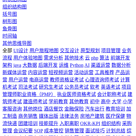
组织结构图
括号图
树形图
鱼骨图
时间轴
其他思维导图
全部
UI设计
用户旅程地图
交互设计
原型规划
项目管理
业务
流程
用户体验地图
需求分析
其他技术
云
php
算法
前端开发
架构
java
大数据
后端开发
运维
Python
AI
渠道运营
数据分析
新媒体运营
内容运营
短视频运营
活动运营
工具推荐
产品运
营
用户运营
电商运营
教师资格证考试
心理咨询师考试
计算
机考试
司法考试
研究生考试
公务员考试
软考
英语考试
项目
管理师职业资格（PMP）
执业医师资格考试
会计职称考试
建
筑师考试
建造师考试
学前教育
其他教育
初中
高中
大学
小学
客服咨询
其他岗位
酒店餐饮
金融保险
汽车出行
教育培训
加
工制造
商务销售
媒体出版
法律法务
房地产建筑
医疗保健
物
流快递
团建培训
技能提升
入职离职
OKR-KPI
组织结构
采购
管理
会议纪要
SOP
成本管控
销售管理
面试技巧
计划总结
综