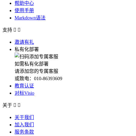
帮助中心
使用手册
Markdown语法
支持


邀请有礼
私有化部署
如需私有化部署
请添加您的专属客服
或致电：010-86393609
教育认证
对标Visio
关于


关于我们
加入我们
服务条款