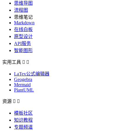
思维导图
流程图
思维笔记
Markdown
在线白板
原型设计
API服务
智能图形
实用工具


LaTex公式编辑器
Geogebra
Mermaid
PlantUML
资源


模板社区
知识教程
专题频道