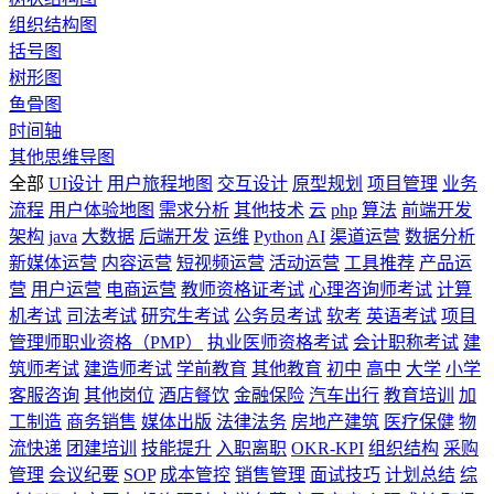
组织结构图
括号图
树形图
鱼骨图
时间轴
其他思维导图
全部
UI设计
用户旅程地图
交互设计
原型规划
项目管理
业务
流程
用户体验地图
需求分析
其他技术
云
php
算法
前端开发
架构
java
大数据
后端开发
运维
Python
AI
渠道运营
数据分析
新媒体运营
内容运营
短视频运营
活动运营
工具推荐
产品运
营
用户运营
电商运营
教师资格证考试
心理咨询师考试
计算
机考试
司法考试
研究生考试
公务员考试
软考
英语考试
项目
管理师职业资格（PMP）
执业医师资格考试
会计职称考试
建
筑师考试
建造师考试
学前教育
其他教育
初中
高中
大学
小学
客服咨询
其他岗位
酒店餐饮
金融保险
汽车出行
教育培训
加
工制造
商务销售
媒体出版
法律法务
房地产建筑
医疗保健
物
流快递
团建培训
技能提升
入职离职
OKR-KPI
组织结构
采购
管理
会议纪要
SOP
成本管控
销售管理
面试技巧
计划总结
综