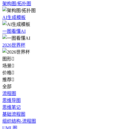
架构图/拓扑图
AI生成模板
一图看懂AI
2026世界杯
图形

场景

价格

推荐

全部
流程图
思维导图
思维笔记
基础流程图
组织结构-流程图
UML图