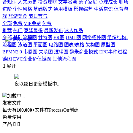
合知识
人文历史
投资理财
文学名著
亲子家庭
心理成长
职场
进阶
个性风格
基础版式
通用模板
影视综艺
生活常识
体育游
戏
旅游美食
节日节气
全部
免费
VIP免费
付费
推荐
热门
克隆最多
最新发布
达人作品
全部
基础流程图
甘特图
ER图
UML图
网络拓扑图
组织结构-
流程图
泳道图
平面图
电路图
图表/表格
架构图
原型图
BPMN2.0
韦恩图
关系图
逻辑图
魏朱商业模式
EPC事件过程
链图
EVC企业价值链图
其他流程图

展开
夜以继日更新模板中...
加载中...
发布文件
每天有
100,000+
文件在ProcessOn创建
免费使用
产品

