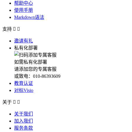
帮助中心
使用手册
Markdown语法
支持


邀请有礼
私有化部署
如需私有化部署
请添加您的专属客服
或致电：010-86393609
教育认证
对标Visio
关于


关于我们
加入我们
服务条款