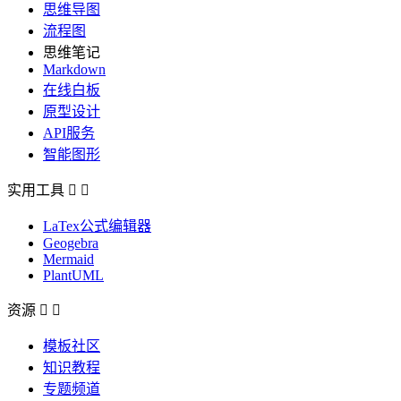
思维导图
流程图
思维笔记
Markdown
在线白板
原型设计
API服务
智能图形
实用工具


LaTex公式编辑器
Geogebra
Mermaid
PlantUML
资源


模板社区
知识教程
专题频道