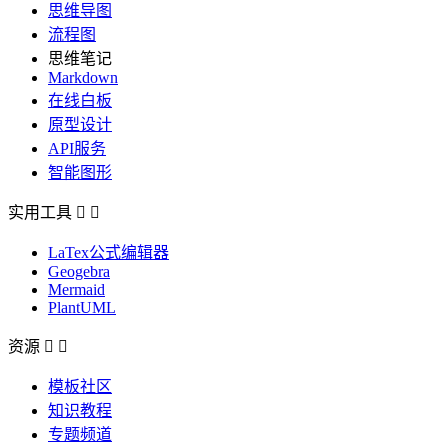
思维导图
流程图
思维笔记
Markdown
在线白板
原型设计
API服务
智能图形
实用工具


LaTex公式编辑器
Geogebra
Mermaid
PlantUML
资源


模板社区
知识教程
专题频道