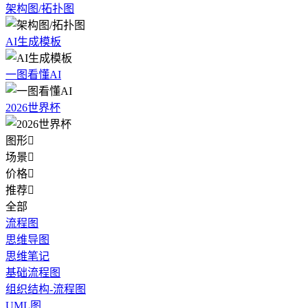
架构图/拓扑图
AI生成模板
一图看懂AI
2026世界杯
图形

场景

价格

推荐

全部
流程图
思维导图
思维笔记
基础流程图
组织结构-流程图
UML图