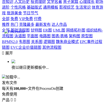
合知识
人文历史
投资理财
文学名著
亲子家庭
心理成长
职场
进阶
个性风格
基础版式
通用模板
影视综艺
生活常识
体育游
戏
旅游美食
节日节气
全部
免费
VIP免费
付费
推荐
热门
克隆最多
最新发布
达人作品
全部
基础流程图
甘特图
ER图
UML图
网络拓扑图
组织结构-
流程图
泳道图
平面图
电路图
图表/表格
架构图
原型图
BPMN2.0
韦恩图
关系图
逻辑图
魏朱商业模式
EPC事件过程
链图
EVC企业价值链图
其他流程图

展开
夜以继日更新模板中...
加载中...
发布文件
每天有
100,000+
文件在ProcessOn创建
免费使用
产品

