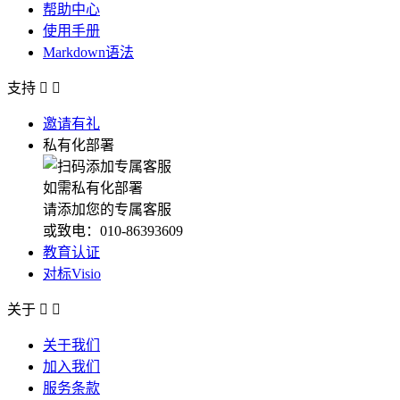
帮助中心
使用手册
Markdown语法
支持


邀请有礼
私有化部署
如需私有化部署
请添加您的专属客服
或致电：010-86393609
教育认证
对标Visio
关于


关于我们
加入我们
服务条款