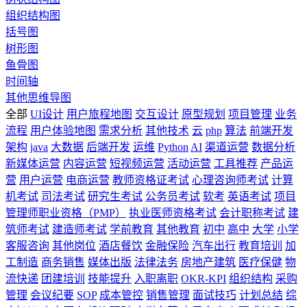
组织结构图
括号图
树形图
鱼骨图
时间轴
其他思维导图
全部
UI设计
用户旅程地图
交互设计
原型规划
项目管理
业务
流程
用户体验地图
需求分析
其他技术
云
php
算法
前端开发
架构
java
大数据
后端开发
运维
Python
AI
渠道运营
数据分析
新媒体运营
内容运营
短视频运营
活动运营
工具推荐
产品运
营
用户运营
电商运营
教师资格证考试
心理咨询师考试
计算
机考试
司法考试
研究生考试
公务员考试
软考
英语考试
项目
管理师职业资格（PMP）
执业医师资格考试
会计职称考试
建
筑师考试
建造师考试
学前教育
其他教育
初中
高中
大学
小学
客服咨询
其他岗位
酒店餐饮
金融保险
汽车出行
教育培训
加
工制造
商务销售
媒体出版
法律法务
房地产建筑
医疗保健
物
流快递
团建培训
技能提升
入职离职
OKR-KPI
组织结构
采购
管理
会议纪要
SOP
成本管控
销售管理
面试技巧
计划总结
综