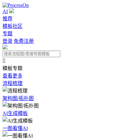
AI
推荐
模板社区
专题
登录
免费注册

模板专题
查看更多
流程梳理
架构图/拓扑图
AI生成模板
一图看懂AI