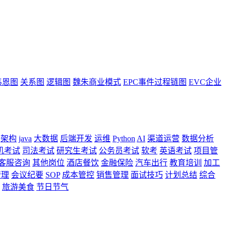
韦恩图
关系图
逻辑图
魏朱商业模式
EPC事件过程链图
EVC企业
架构
java
大数据
后端开发
运维
Python
AI
渠道运营
数据分析
机考试
司法考试
研究生考试
公务员考试
软考
英语考试
项目管
客服咨询
其他岗位
酒店餐饮
金融保险
汽车出行
教育培训
加工
管理
会议纪要
SOP
成本管控
销售管理
面试技巧
计划总结
综合
旅游美食
节日节气