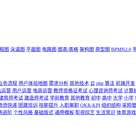
流程图
泳道图
平面图
电路图
图表/表格
架构图
原型图
BPMN2.0
业务流程
用户体验地图
需求分析
其他技术
云
php
算法
前端开发
品运营
用户运营
电商运营
教师资格证考试
心理咨询师考试
计算
建筑师考试
建造师考试
学前教育
其他教育
初中
高中
大学
小学
物流快递
团建培训
技能提升
入职离职
OKR-KPI
组织结构
采购
场进阶
个性风格
基础版式
通用模板
影视综艺
生活常识
体育游戏