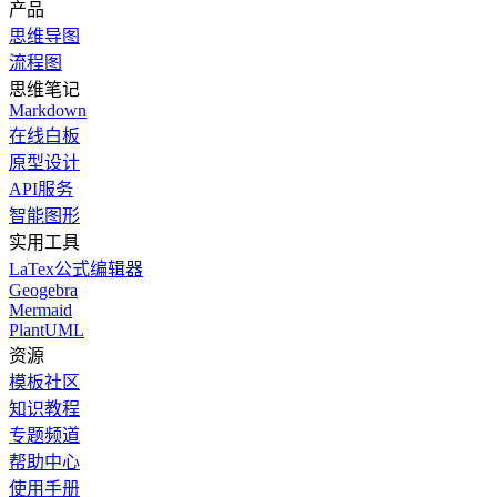
产品
思维导图
流程图
思维笔记
Markdown
在线白板
原型设计
API服务
智能图形
实用工具
LaTex公式编辑器
Geogebra
Mermaid
PlantUML
资源
模板社区
知识教程
专题频道
帮助中心
使用手册