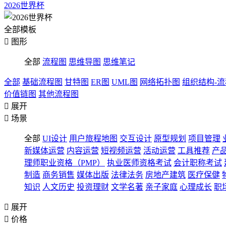
2026世界杯
全部模板

图形
全部
流程图
思维导图
思维笔记
全部
基础流程图
甘特图
ER图
UML图
网络拓扑图
组织结构-
价值链图
其他流程图

展开

场景
全部
UI设计
用户旅程地图
交互设计
原型规划
项目管理
新媒体运营
内容运营
短视频运营
活动运营
工具推荐
产
理师职业资格（PMP）
执业医师资格考试
会计职称考试
制造
商务销售
媒体出版
法律法务
房地产建筑
医疗保健
知识
人文历史
投资理财
文学名著
亲子家庭
心理成长
职

展开

价格