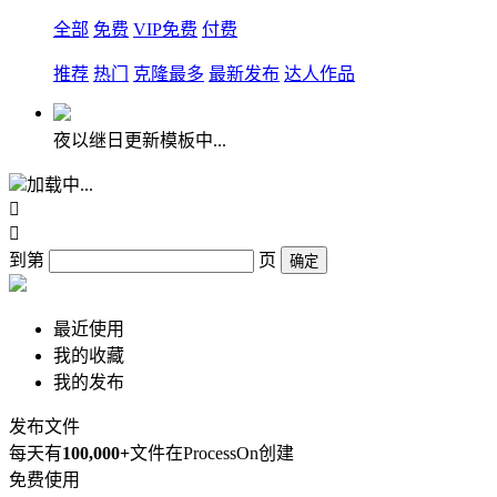
全部
免费
VIP免费
付费
推荐
热门
克隆最多
最新发布
达人作品
夜以继日更新模板中...
加载中...


到第
页
确定
最近使用
我的收藏
我的发布
发布文件
每天有
100,000+
文件在ProcessOn创建
免费使用