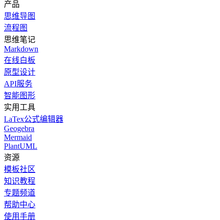
产品
思维导图
流程图
思维笔记
Markdown
在线白板
原型设计
API服务
智能图形
实用工具
LaTex公式编辑器
Geogebra
Mermaid
PlantUML
资源
模板社区
知识教程
专题频道
帮助中心
使用手册