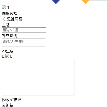

图形选择
思维导图
主题
补充说明
AI生成


修改AI描述
去编辑