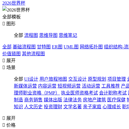
2026世界杯
全部模板

图形
全部
流程图
思维导图
思维笔记
全部
基础流程图
甘特图
ER图
UML图
网络拓扑图
组织结构-
价值链图
其他流程图

展开

场景
全部
UI设计
用户旅程地图
交互设计
原型规划
项目管理
新媒体运营
内容运营
短视频运营
活动运营
工具推荐
产
理师职业资格（PMP）
执业医师资格考试
会计职称考试
制造
商务销售
媒体出版
法律法务
房地产建筑
医疗保健
知识
人文历史
投资理财
文学名著
亲子家庭
心理成长
职

展开

价格