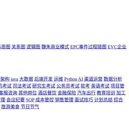
韦恩图
关系图
逻辑图
魏朱商业模式
EPC事件过程链图
EVC企业
架构
java
大数据
后端开发
运维
Python
AI
渠道运营
数据分析
机考试
司法考试
研究生考试
公务员考试
软考
英语考试
项目管
客服咨询
其他岗位
酒店餐饮
金融保险
汽车出行
教育培训
加工
管理
会议纪要
SOP
成本管控
销售管理
面试技巧
计划总结
综合
旅游美食
节日节气