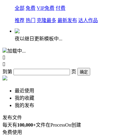
全部
免费
VIP免费
付费
推荐
热门
克隆最多
最新发布
达人作品
夜以继日更新模板中...
加载中...


到第
页
确定
最近使用
我的收藏
我的发布
发布文件
每天有
100,000+
文件在ProcessOn创建
免费使用