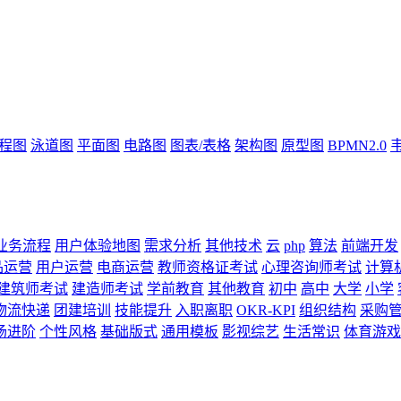
流程图
泳道图
平面图
电路图
图表/表格
架构图
原型图
BPMN2.0
业务流程
用户体验地图
需求分析
其他技术
云
php
算法
前端开发
品运营
用户运营
电商运营
教师资格证考试
心理咨询师考试
计算
建筑师考试
建造师考试
学前教育
其他教育
初中
高中
大学
小学
物流快递
团建培训
技能提升
入职离职
OKR-KPI
组织结构
采购
场进阶
个性风格
基础版式
通用模板
影视综艺
生活常识
体育游戏