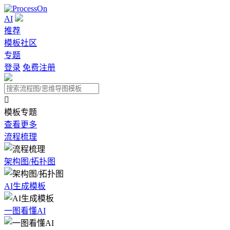
AI
推荐
模板社区
专题
登录
免费注册

模板专题
查看更多
流程梳理
架构图/拓扑图
AI生成模板
一图看懂AI