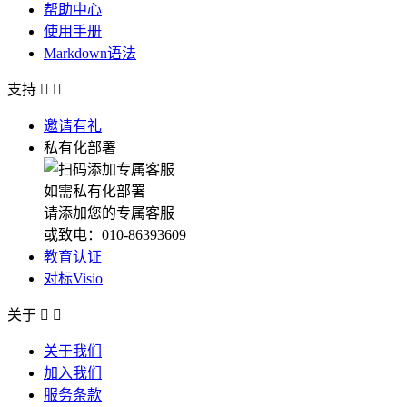
帮助中心
使用手册
Markdown语法
支持


邀请有礼
私有化部署
如需私有化部署
请添加您的专属客服
或致电：010-86393609
教育认证
对标Visio
关于


关于我们
加入我们
服务条款