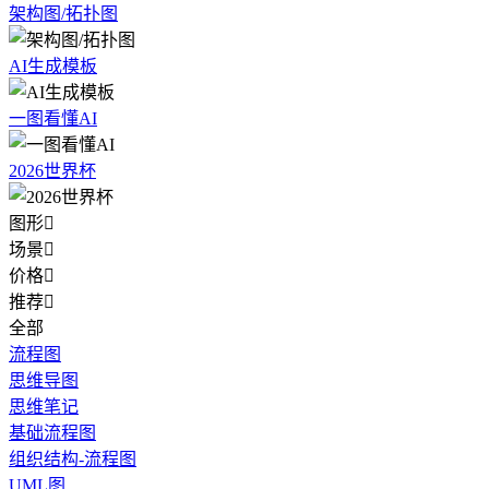
架构图/拓扑图
AI生成模板
一图看懂AI
2026世界杯
图形

场景

价格

推荐

全部
流程图
思维导图
思维笔记
基础流程图
组织结构-流程图
UML图