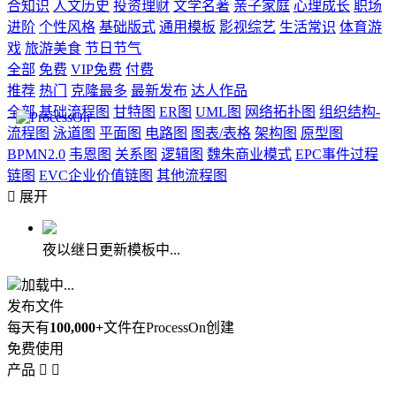
合知识
人文历史
投资理财
文学名著
亲子家庭
心理成长
职场
进阶
个性风格
基础版式
通用模板
影视综艺
生活常识
体育游
戏
旅游美食
节日节气
全部
免费
VIP免费
付费
推荐
热门
克隆最多
最新发布
达人作品
全部
基础流程图
甘特图
ER图
UML图
网络拓扑图
组织结构-
流程图
泳道图
平面图
电路图
图表/表格
架构图
原型图
BPMN2.0
韦恩图
关系图
逻辑图
魏朱商业模式
EPC事件过程
链图
EVC企业价值链图
其他流程图

展开
夜以继日更新模板中...
加载中...
发布文件
每天有
100,000+
文件在ProcessOn创建
免费使用
产品

