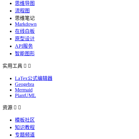
思维导图
流程图
思维笔记
Markdown
在线白板
原型设计
API服务
智能图形
实用工具


LaTex公式编辑器
Geogebra
Mermaid
PlantUML
资源


模板社区
知识教程
专题频道