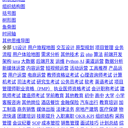
组织结构图
括号图
树形图
鱼骨图
时间轴
其他思维导图
全部
UI设计
用户旅程地图
交互设计
原型规划
项目管理
业务
流程
用户体验地图
需求分析
其他技术
云
php
算法
前端开发
架构
java
大数据
后端开发
运维
Python
AI
渠道运营
数据分析
新媒体运营
内容运营
短视频运营
活动运营
工具推荐
产品运
营
用户运营
电商运营
教师资格证考试
心理咨询师考试
计算
机考试
司法考试
研究生考试
公务员考试
软考
英语考试
项目
管理师职业资格（PMP）
执业医师资格考试
会计职称考试
建
筑师考试
建造师考试
学前教育
其他教育
初中
高中
大学
小学
客服咨询
其他岗位
酒店餐饮
金融保险
汽车出行
教育培训
加
工制造
商务销售
媒体出版
法律法务
房地产建筑
医疗保健
物
流快递
团建培训
技能提升
入职离职
OKR-KPI
组织结构
采购
管理
会议纪要
SOP
成本管控
销售管理
面试技巧
计划总结
综