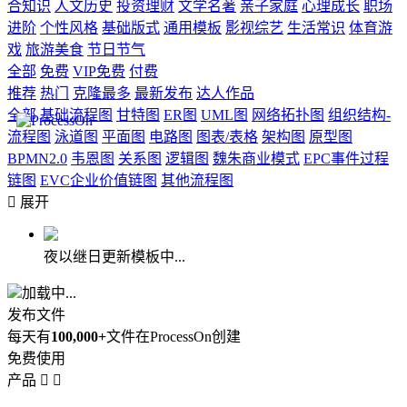
合知识
人文历史
投资理财
文学名著
亲子家庭
心理成长
职场
进阶
个性风格
基础版式
通用模板
影视综艺
生活常识
体育游
戏
旅游美食
节日节气
全部
免费
VIP免费
付费
推荐
热门
克隆最多
最新发布
达人作品
全部
基础流程图
甘特图
ER图
UML图
网络拓扑图
组织结构-
流程图
泳道图
平面图
电路图
图表/表格
架构图
原型图
BPMN2.0
韦恩图
关系图
逻辑图
魏朱商业模式
EPC事件过程
链图
EVC企业价值链图
其他流程图

展开
夜以继日更新模板中...
加载中...
发布文件
每天有
100,000+
文件在ProcessOn创建
免费使用
产品

