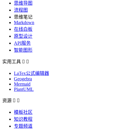
思维导图
流程图
思维笔记
Markdown
在线白板
原型设计
API服务
智能图形
实用工具


LaTex公式编辑器
Geogebra
Mermaid
PlantUML
资源


模板社区
知识教程
专题频道