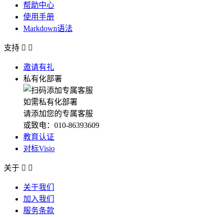
帮助中心
使用手册
Markdown语法
支持


邀请有礼
私有化部署
如需私有化部署
请添加您的专属客服
或致电：010-86393609
教育认证
对标Visio
关于


关于我们
加入我们
服务条款