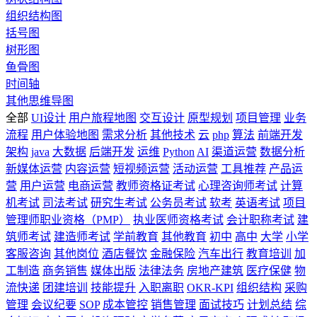
组织结构图
括号图
树形图
鱼骨图
时间轴
其他思维导图
全部
UI设计
用户旅程地图
交互设计
原型规划
项目管理
业务
流程
用户体验地图
需求分析
其他技术
云
php
算法
前端开发
架构
java
大数据
后端开发
运维
Python
AI
渠道运营
数据分析
新媒体运营
内容运营
短视频运营
活动运营
工具推荐
产品运
营
用户运营
电商运营
教师资格证考试
心理咨询师考试
计算
机考试
司法考试
研究生考试
公务员考试
软考
英语考试
项目
管理师职业资格（PMP）
执业医师资格考试
会计职称考试
建
筑师考试
建造师考试
学前教育
其他教育
初中
高中
大学
小学
客服咨询
其他岗位
酒店餐饮
金融保险
汽车出行
教育培训
加
工制造
商务销售
媒体出版
法律法务
房地产建筑
医疗保健
物
流快递
团建培训
技能提升
入职离职
OKR-KPI
组织结构
采购
管理
会议纪要
SOP
成本管控
销售管理
面试技巧
计划总结
综