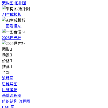
架构图/拓扑图
AI生成模板
一图看懂AI
2026世界杯
图形

场景

价格

推荐

全部
流程图
思维导图
思维笔记
基础流程图
组织结构-流程图
UML图