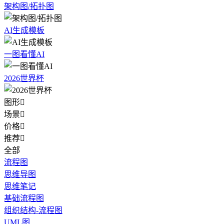
架构图/拓扑图
AI生成模板
一图看懂AI
2026世界杯
图形

场景

价格

推荐

全部
流程图
思维导图
思维笔记
基础流程图
组织结构-流程图
UML图