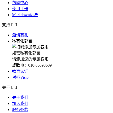
帮助中心
使用手册
Markdown语法
支持


邀请有礼
私有化部署
如需私有化部署
请添加您的专属客服
或致电：010-86393609
教育认证
对标Visio
关于


关于我们
加入我们
服务条款