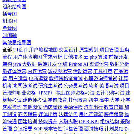
组织结构图
括号图
树形图
鱼骨图
时间轴
其他思维导图
全部
UI设计
用户旅程地图
交互设计
原型规划
项目管理
业务
流程
用户体验地图
需求分析
其他技术
云
php
算法
前端开发
架构
java
大数据
后端开发
运维
Python
AI
渠道运营
数据分析
新媒体运营
内容运营
短视频运营
活动运营
工具推荐
产品运
营
用户运营
电商运营
教师资格证考试
心理咨询师考试
计算
机考试
司法考试
研究生考试
公务员考试
软考
英语考试
项目
管理师职业资格（PMP）
执业医师资格考试
会计职称考试
建
筑师考试
建造师考试
学前教育
其他教育
初中
高中
大学
小学
客服咨询
其他岗位
酒店餐饮
金融保险
汽车出行
教育培训
加
工制造
商务销售
媒体出版
法律法务
房地产建筑
医疗保健
物
流快递
团建培训
技能提升
入职离职
OKR-KPI
组织结构
采购
管理
会议纪要
SOP
成本管控
销售管理
面试技巧
计划总结
综