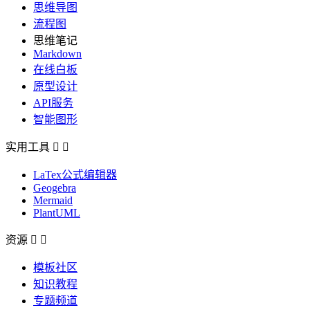
思维导图
流程图
思维笔记
Markdown
在线白板
原型设计
API服务
智能图形
实用工具


LaTex公式编辑器
Geogebra
Mermaid
PlantUML
资源


模板社区
知识教程
专题频道