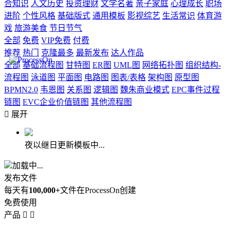
合知识
人文历史
投资理财
文学名著
亲子家庭
心理成长
职场
进阶
个性风格
基础版式
通用模板
影视综艺
生活常识
体育游
戏
旅游美食
节日节气
全部
免费
VIP免费
付费
推荐
热门
克隆最多
最新发布
达人作品
全部
基础流程图
甘特图
ER图
UML图
网络拓扑图
组织结构-
流程图
泳道图
平面图
电路图
图表/表格
架构图
原型图
BPMN2.0
韦恩图
关系图
逻辑图
魏朱商业模式
EPC事件过程
链图
EVC企业价值链图
其他流程图

展开
夜以继日更新模板中...
加载中...
发布文件
每天有
100,000+
文件在ProcessOn创建
免费使用
产品

