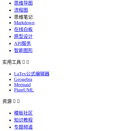
思维导图
流程图
思维笔记
Markdown
在线白板
原型设计
API服务
智能图形
实用工具


LaTex公式编辑器
Geogebra
Mermaid
PlantUML
资源


模板社区
知识教程
专题频道