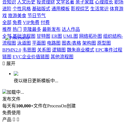
合知识
人文历史
投资理财
文学名著
亲子家庭
心理成长
职场
进阶
个性风格
基础版式
通用模板
影视综艺
生活常识
体育游
戏
旅游美食
节日节气
全部
免费
VIP免费
付费
推荐
热门
克隆最多
最新发布
达人作品
全部
基础流程图
甘特图
ER图
UML图
网络拓扑图
组织结构-
流程图
泳道图
平面图
电路图
图表/表格
架构图
原型图
BPMN2.0
韦恩图
关系图
逻辑图
魏朱商业模式
EPC事件过程
链图
EVC企业价值链图
其他流程图

展开
夜以继日更新模板中...
加载中...
发布文件
每天有
100,000+
文件在ProcessOn创建
免费使用
产品

