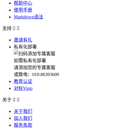
帮助中心
使用手册
Markdown语法
支持


邀请有礼
私有化部署
如需私有化部署
请添加您的专属客服
或致电：010-86393609
教育认证
对标Visio
关于


关于我们
加入我们
服务条款