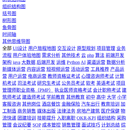
组织结构图
括号图
树形图
鱼骨图
时间轴
其他思维导图
全部
UI设计
用户旅程地图
交互设计
原型规划
项目管理
业务
流程
用户体验地图
需求分析
其他技术
云
php
算法
前端开发
架构
java
大数据
后端开发
运维
Python
AI
渠道运营
数据分析
新媒体运营
内容运营
短视频运营
活动运营
工具推荐
产品运
营
用户运营
电商运营
教师资格证考试
心理咨询师考试
计算
机考试
司法考试
研究生考试
公务员考试
软考
英语考试
项目
管理师职业资格（PMP）
执业医师资格考试
会计职称考试
建
筑师考试
建造师考试
学前教育
其他教育
初中
高中
大学
小学
客服咨询
其他岗位
酒店餐饮
金融保险
汽车出行
教育培训
加
工制造
商务销售
媒体出版
法律法务
房地产建筑
医疗保健
物
流快递
团建培训
技能提升
入职离职
OKR-KPI
组织结构
采购
管理
会议纪要
SOP
成本管控
销售管理
面试技巧
计划总结
综