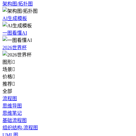
架构图/拓扑图
AI生成模板
一图看懂AI
2026世界杯
图形

场景

价格

推荐

全部
流程图
思维导图
思维笔记
基础流程图
组织结构-流程图
UML图