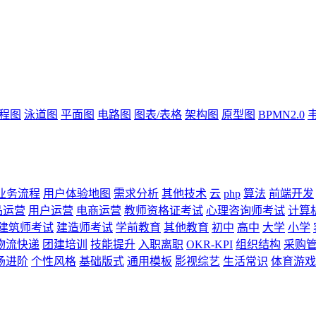
流程图
泳道图
平面图
电路图
图表/表格
架构图
原型图
BPMN2.0
业务流程
用户体验地图
需求分析
其他技术
云
php
算法
前端开发
品运营
用户运营
电商运营
教师资格证考试
心理咨询师考试
计算
建筑师考试
建造师考试
学前教育
其他教育
初中
高中
大学
小学
物流快递
团建培训
技能提升
入职离职
OKR-KPI
组织结构
采购
场进阶
个性风格
基础版式
通用模板
影视综艺
生活常识
体育游戏