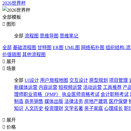
2026世界杯
全部模板

图形
全部
流程图
思维导图
思维笔记
全部
基础流程图
甘特图
ER图
UML图
网络拓扑图
组织结构-
价值链图
其他流程图

展开

场景
全部
UI设计
用户旅程地图
交互设计
原型规划
项目管理
新媒体运营
内容运营
短视频运营
活动运营
工具推荐
产
理师职业资格（PMP）
执业医师资格考试
会计职称考试
制造
商务销售
媒体出版
法律法务
房地产建筑
医疗保健
知识
人文历史
投资理财
文学名著
亲子家庭
心理成长
职

展开

价格