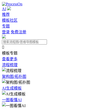
AI
推荐
模板社区
专题
登录
免费注册

模板专题
查看更多
流程梳理
架构图/拓扑图
AI生成模板
一图看懂AI