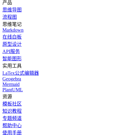
产品
思维导图
流程图
思维笔记
Markdown
在线白板
原型设计
API服务
智能图形
实用工具
LaTex公式编辑器
Geogebra
Mermaid
PlantUML
资源
模板社区
知识教程
专题频道
帮助中心
使用手册