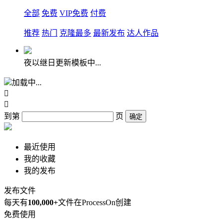
全部
免费
VIP免费
付费
推荐
热门
克隆最多
最新发布
达人作品
夜以继日更新模板中...
加载中...


到第
页
确定
最近使用
我的收藏
我的发布
发布文件
每天有
100,000+
文件在ProcessOn创建
免费使用