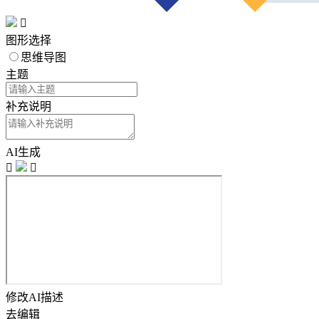

图形选择
思维导图
主题
补充说明
AI生成


修改AI描述
去编辑