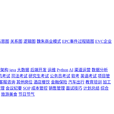
韦恩图
关系图
逻辑图
魏朱商业模式
EPC事件过程链图
EVC企业
架构
java
大数据
后端开发
运维
Python
AI
渠道运营
数据分析
机考试
司法考试
研究生考试
公务员考试
软考
英语考试
项目管
客服咨询
其他岗位
酒店餐饮
金融保险
汽车出行
教育培训
加工
管理
会议纪要
SOP
成本管控
销售管理
面试技巧
计划总结
综合
旅游美食
节日节气