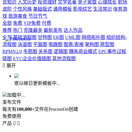
合知识
人文历史
投资理财
文学名著
亲子家庭
心理成长
职场
进阶
个性风格
基础版式
通用模板
影视综艺
生活常识
体育游
戏
旅游美食
节日节气
全部
免费
VIP免费
付费
推荐
热门
克隆最多
最新发布
达人作品
全部
基础流程图
甘特图
ER图
UML图
网络拓扑图
组织结构-
流程图
泳道图
平面图
电路图
图表/表格
架构图
原型图
BPMN2.0
韦恩图
关系图
逻辑图
魏朱商业模式
EPC事件过程
链图
EVC企业价值链图
其他流程图

展开
夜以继日更新模板中...
加载中...
发布文件
每天有
100,000+
文件在ProcessOn创建
免费使用
产品

