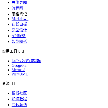
思维导图
流程图
思维笔记
Markdown
在线白板
原型设计
API服务
智能图形
实用工具


LaTex公式编辑器
Geogebra
Mermaid
PlantUML
资源


模板社区
知识教程
专题频道