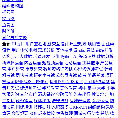
组织结构图
括号图
树形图
鱼骨图
时间轴
其他思维导图
全部
UI设计
用户旅程地图
交互设计
原型规划
项目管理
业务
流程
用户体验地图
需求分析
其他技术
云
php
算法
前端开发
架构
java
大数据
后端开发
运维
Python
AI
渠道运营
数据分析
新媒体运营
内容运营
短视频运营
活动运营
工具推荐
产品运
营
用户运营
电商运营
教师资格证考试
心理咨询师考试
计算
机考试
司法考试
研究生考试
公务员考试
软考
英语考试
项目
管理师职业资格（PMP）
执业医师资格考试
会计职称考试
建
筑师考试
建造师考试
学前教育
其他教育
初中
高中
大学
小学
客服咨询
其他岗位
酒店餐饮
金融保险
汽车出行
教育培训
加
工制造
商务销售
媒体出版
法律法务
房地产建筑
医疗保健
物
流快递
团建培训
技能提升
入职离职
OKR-KPI
组织结构
采购
管理
会议纪要
SOP
成本管控
销售管理
面试技巧
计划总结
综