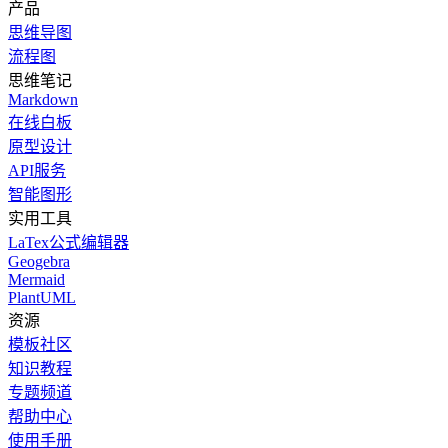
产品
思维导图
流程图
思维笔记
Markdown
在线白板
原型设计
API服务
智能图形
实用工具
LaTex公式编辑器
Geogebra
Mermaid
PlantUML
资源
模板社区
知识教程
专题频道
帮助中心
使用手册