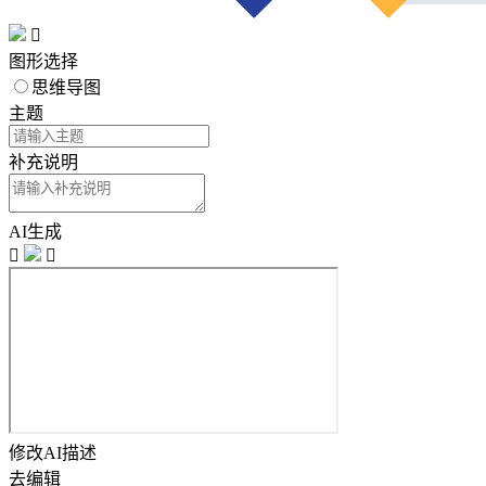

图形选择
思维导图
主题
补充说明
AI生成


修改AI描述
去编辑