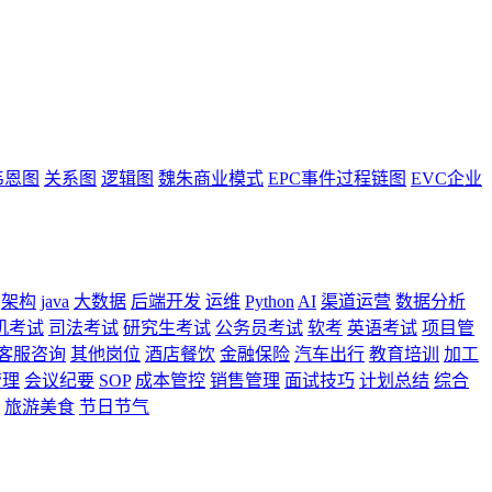
韦恩图
关系图
逻辑图
魏朱商业模式
EPC事件过程链图
EVC企业
架构
java
大数据
后端开发
运维
Python
AI
渠道运营
数据分析
机考试
司法考试
研究生考试
公务员考试
软考
英语考试
项目管
客服咨询
其他岗位
酒店餐饮
金融保险
汽车出行
教育培训
加工
管理
会议纪要
SOP
成本管控
销售管理
面试技巧
计划总结
综合
旅游美食
节日节气