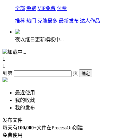
全部
免费
VIP免费
付费
推荐
热门
克隆最多
最新发布
达人作品
夜以继日更新模板中...
加载中...


到第
页
确定
最近使用
我的收藏
我的发布
发布文件
每天有
100,000+
文件在ProcessOn创建
免费使用