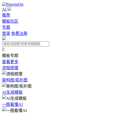
AI
推荐
模板社区
专题
登录
免费注册

模板专题
查看更多
流程梳理
架构图/拓扑图
AI生成模板
一图看懂AI