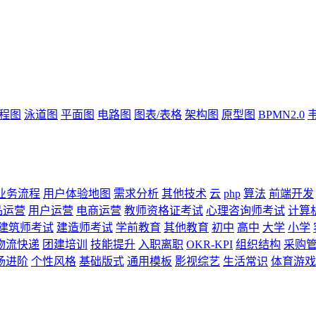
流程图
泳道图
平面图
电路图
图表/表格
架构图
原型图
BPMN2.0
业务流程
用户体验地图
需求分析
其他技术
云
php
算法
前端开发
品运营
用户运营
电商运营
教师资格证考试
心理咨询师考试
计算
建筑师考试
建造师考试
学前教育
其他教育
初中
高中
大学
小学
物流快递
团建培训
技能提升
入职离职
OKR-KPI
组织结构
采购
场进阶
个性风格
基础版式
通用模板
影视综艺
生活常识
体育游戏