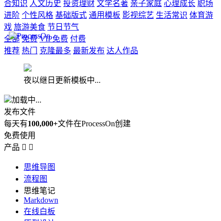
合知识
人文历史
投资理财
文学名著
亲子家庭
心理成长
职场
进阶
个性风格
基础版式
通用模板
影视综艺
生活常识
体育游
戏
旅游美食
节日节气
全部
免费
VIP免费
付费
推荐
热门
克隆最多
最新发布
达人作品
夜以继日更新模板中...
加载中...
发布文件
每天有
100,000+
文件在ProcessOn创建
免费使用
产品


思维导图
流程图
思维笔记
Markdown
在线白板