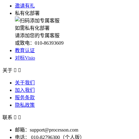
邀请有礼
私有化部署
如需私有化部署
请添加您的专属客服
或致电：010-86393609
教育认证
对标Visio
关于


关于我们
加入我们
服务条款
隐私政策
联系


邮箱：support@processon.com
电话：
010-82796300（个人版）