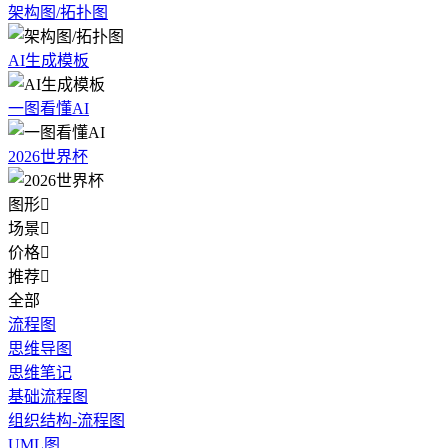
架构图/拓扑图
AI生成模板
一图看懂AI
2026世界杯
图形

场景

价格

推荐

全部
流程图
思维导图
思维笔记
基础流程图
组织结构-流程图
UML图