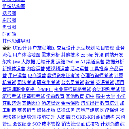
组织结构图
括号图
树形图
鱼骨图
时间轴
其他思维导图
全部
UI设计
用户旅程地图
交互设计
原型规划
项目管理
业务
流程
用户体验地图
需求分析
其他技术
云
php
算法
前端开发
架构
java
大数据
后端开发
运维
Python
AI
渠道运营
数据分析
新媒体运营
内容运营
短视频运营
活动运营
工具推荐
产品运
营
用户运营
电商运营
教师资格证考试
心理咨询师考试
计算
机考试
司法考试
研究生考试
公务员考试
软考
英语考试
项目
管理师职业资格（PMP）
执业医师资格考试
会计职称考试
建
筑师考试
建造师考试
学前教育
其他教育
初中
高中
大学
小学
客服咨询
其他岗位
酒店餐饮
金融保险
汽车出行
教育培训
加
工制造
商务销售
媒体出版
法律法务
房地产建筑
医疗保健
物
流快递
团建培训
技能提升
入职离职
OKR-KPI
组织结构
采购
管理
会议纪要
SOP
成本管控
销售管理
面试技巧
计划总结
综