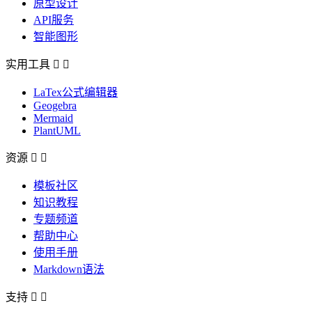
原型设计
API服务
智能图形
实用工具


LaTex公式编辑器
Geogebra
Mermaid
PlantUML
资源


模板社区
知识教程
专题频道
帮助中心
使用手册
Markdown语法
支持

