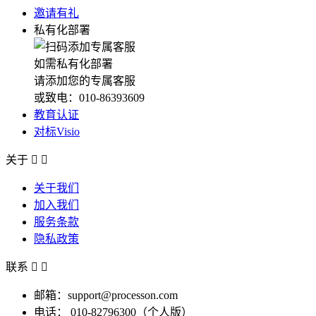
邀请有礼
私有化部署
如需私有化部署
请添加您的专属客服
或致电：010-86393609
教育认证
对标Visio
关于


关于我们
加入我们
服务条款
隐私政策
联系


邮箱：support@processon.com
电话：
010-82796300（个人版）