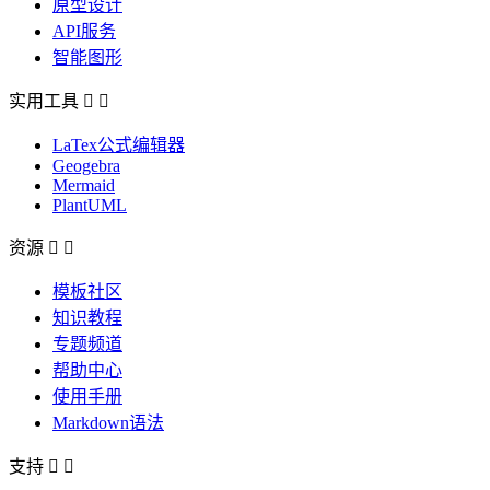
原型设计
API服务
智能图形
实用工具


LaTex公式编辑器
Geogebra
Mermaid
PlantUML
资源


模板社区
知识教程
专题频道
帮助中心
使用手册
Markdown语法
支持

