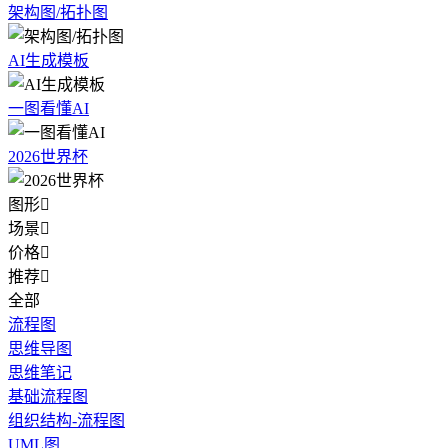
架构图/拓扑图
AI生成模板
一图看懂AI
2026世界杯
图形

场景

价格

推荐

全部
流程图
思维导图
思维笔记
基础流程图
组织结构-流程图
UML图