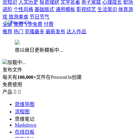
合知识
人文历史
投资理财
文学名著
亲子家庭
心理成长
职场
进阶
个性风格
基础版式
通用模板
影视综艺
生活常识
体育游
戏
旅游美食
节日节气
全部
免费
VIP免费
付费
推荐
热门
克隆最多
最新发布
达人作品
夜以继日更新模板中...
加载中...
发布文件
每天有
100,000+
文件在ProcessOn创建
免费使用
产品


思维导图
流程图
思维笔记
Markdown
在线白板