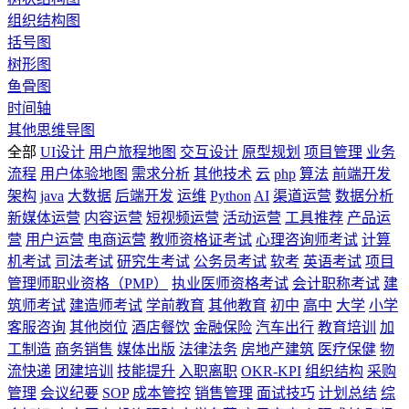
组织结构图
括号图
树形图
鱼骨图
时间轴
其他思维导图
全部
UI设计
用户旅程地图
交互设计
原型规划
项目管理
业务
流程
用户体验地图
需求分析
其他技术
云
php
算法
前端开发
架构
java
大数据
后端开发
运维
Python
AI
渠道运营
数据分析
新媒体运营
内容运营
短视频运营
活动运营
工具推荐
产品运
营
用户运营
电商运营
教师资格证考试
心理咨询师考试
计算
机考试
司法考试
研究生考试
公务员考试
软考
英语考试
项目
管理师职业资格（PMP）
执业医师资格考试
会计职称考试
建
筑师考试
建造师考试
学前教育
其他教育
初中
高中
大学
小学
客服咨询
其他岗位
酒店餐饮
金融保险
汽车出行
教育培训
加
工制造
商务销售
媒体出版
法律法务
房地产建筑
医疗保健
物
流快递
团建培训
技能提升
入职离职
OKR-KPI
组织结构
采购
管理
会议纪要
SOP
成本管控
销售管理
面试技巧
计划总结
综