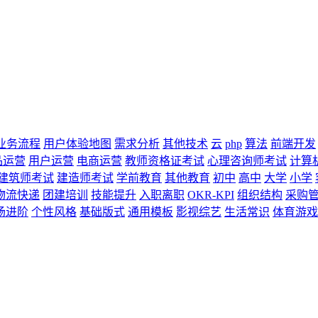
业务流程
用户体验地图
需求分析
其他技术
云
php
算法
前端开发
品运营
用户运营
电商运营
教师资格证考试
心理咨询师考试
计算
建筑师考试
建造师考试
学前教育
其他教育
初中
高中
大学
小学
物流快递
团建培训
技能提升
入职离职
OKR-KPI
组织结构
采购
场进阶
个性风格
基础版式
通用模板
影视综艺
生活常识
体育游戏