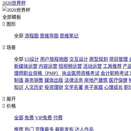
2026世界杯
全部模板

图形
全部
流程图
思维导图
思维笔记

场景
全部
UI设计
用户旅程地图
交互设计
原型规划
项目管理
新媒体运营
内容运营
短视频运营
活动运营
工具推荐
产
理师职业资格（PMP）
执业医师资格考试
会计职称考试
制造
商务销售
媒体出版
法律法务
房地产建筑
医疗保健
知识
人文历史
投资理财
文学名著
亲子家庭
心理成长
职

展开

价格
全部
免费
VIP免费
付费
推荐
热门
克隆最多
最新发布
达人作品