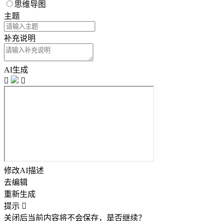
思维导图
主题
补充说明
AI生成


修改AI描述
去编辑
重新生成
提示

关闭后当前内容将不会保存，是否继续？