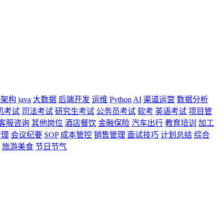
架构
java
大数据
后端开发
运维
Python
AI
渠道运营
数据分析
机考试
司法考试
研究生考试
公务员考试
软考
英语考试
项目管
客服咨询
其他岗位
酒店餐饮
金融保险
汽车出行
教育培训
加工
管理
会议纪要
SOP
成本管控
销售管理
面试技巧
计划总结
综合
旅游美食
节日节气