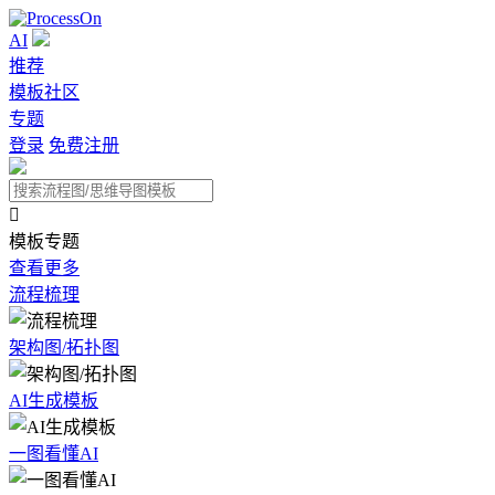
AI
推荐
模板社区
专题
登录
免费注册

模板专题
查看更多
流程梳理
架构图/拓扑图
AI生成模板
一图看懂AI