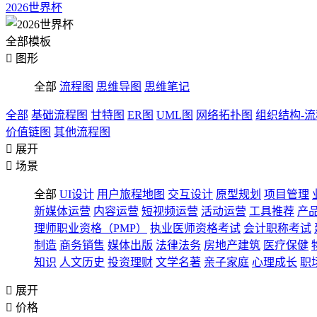
2026世界杯
全部模板

图形
全部
流程图
思维导图
思维笔记
全部
基础流程图
甘特图
ER图
UML图
网络拓扑图
组织结构-
价值链图
其他流程图

展开

场景
全部
UI设计
用户旅程地图
交互设计
原型规划
项目管理
新媒体运营
内容运营
短视频运营
活动运营
工具推荐
产
理师职业资格（PMP）
执业医师资格考试
会计职称考试
制造
商务销售
媒体出版
法律法务
房地产建筑
医疗保健
知识
人文历史
投资理财
文学名著
亲子家庭
心理成长
职

展开

价格