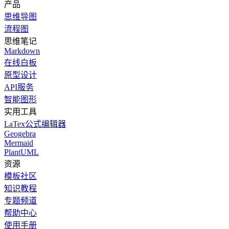
产品
思维导图
流程图
思维笔记
Markdown
在线白板
原型设计
API服务
智能图形
实用工具
LaTex公式编辑器
Geogebra
Mermaid
PlantUML
资源
模板社区
知识教程
专题频道
帮助中心
使用手册