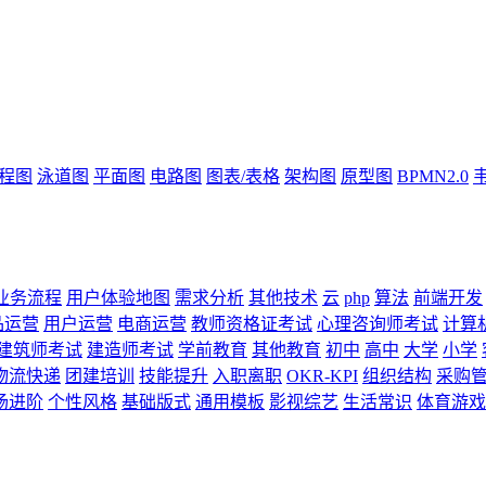
流程图
泳道图
平面图
电路图
图表/表格
架构图
原型图
BPMN2.0
业务流程
用户体验地图
需求分析
其他技术
云
php
算法
前端开发
品运营
用户运营
电商运营
教师资格证考试
心理咨询师考试
计算
建筑师考试
建造师考试
学前教育
其他教育
初中
高中
大学
小学
物流快递
团建培训
技能提升
入职离职
OKR-KPI
组织结构
采购
场进阶
个性风格
基础版式
通用模板
影视综艺
生活常识
体育游戏