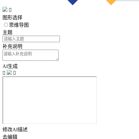

图形选择
思维导图
主题
补充说明
AI生成


修改AI描述
去编辑