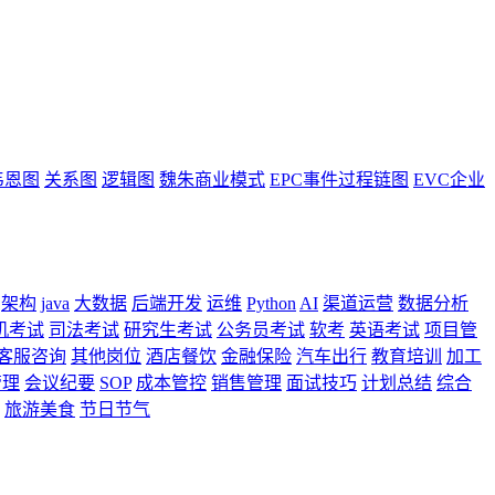
韦恩图
关系图
逻辑图
魏朱商业模式
EPC事件过程链图
EVC企业
架构
java
大数据
后端开发
运维
Python
AI
渠道运营
数据分析
机考试
司法考试
研究生考试
公务员考试
软考
英语考试
项目管
客服咨询
其他岗位
酒店餐饮
金融保险
汽车出行
教育培训
加工
管理
会议纪要
SOP
成本管控
销售管理
面试技巧
计划总结
综合
旅游美食
节日节气