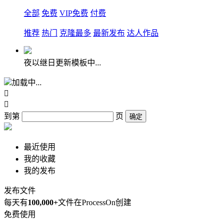
全部
免费
VIP免费
付费
推荐
热门
克隆最多
最新发布
达人作品
夜以继日更新模板中...
加载中...


到第
页
确定
最近使用
我的收藏
我的发布
发布文件
每天有
100,000+
文件在ProcessOn创建
免费使用