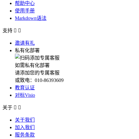
帮助中心
使用手册
Markdown语法
支持


邀请有礼
私有化部署
如需私有化部署
请添加您的专属客服
或致电：010-86393609
教育认证
对标Visio
关于


关于我们
加入我们
服务条款