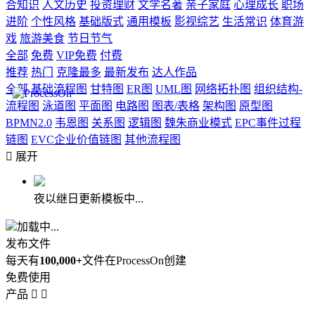
合知识
人文历史
投资理财
文学名著
亲子家庭
心理成长
职场
进阶
个性风格
基础版式
通用模板
影视综艺
生活常识
体育游
戏
旅游美食
节日节气
全部
免费
VIP免费
付费
推荐
热门
克隆最多
最新发布
达人作品
全部
基础流程图
甘特图
ER图
UML图
网络拓扑图
组织结构-
流程图
泳道图
平面图
电路图
图表/表格
架构图
原型图
BPMN2.0
韦恩图
关系图
逻辑图
魏朱商业模式
EPC事件过程
链图
EVC企业价值链图
其他流程图

展开
夜以继日更新模板中...
加载中...
发布文件
每天有
100,000+
文件在ProcessOn创建
免费使用
产品

