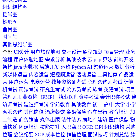
组织结构图
括号图
树形图
鱼骨图
时间轴
其他思维导图
全部
UI设计
用户旅程地图
交互设计
原型规划
项目管理
业务
流程
用户体验地图
需求分析
其他技术
云
php
算法
前端开发
架构
java
大数据
后端开发
运维
Python
AI
渠道运营
数据分析
新媒体运营
内容运营
短视频运营
活动运营
工具推荐
产品运
营
用户运营
电商运营
教师资格证考试
心理咨询师考试
计算
机考试
司法考试
研究生考试
公务员考试
软考
英语考试
项目
管理师职业资格（PMP）
执业医师资格考试
会计职称考试
建
筑师考试
建造师考试
学前教育
其他教育
初中
高中
大学
小学
客服咨询
其他岗位
酒店餐饮
金融保险
汽车出行
教育培训
加
工制造
商务销售
媒体出版
法律法务
房地产建筑
医疗保健
物
流快递
团建培训
技能提升
入职离职
OKR-KPI
组织结构
采购
管理
会议纪要
SOP
成本管控
销售管理
面试技巧
计划总结
综