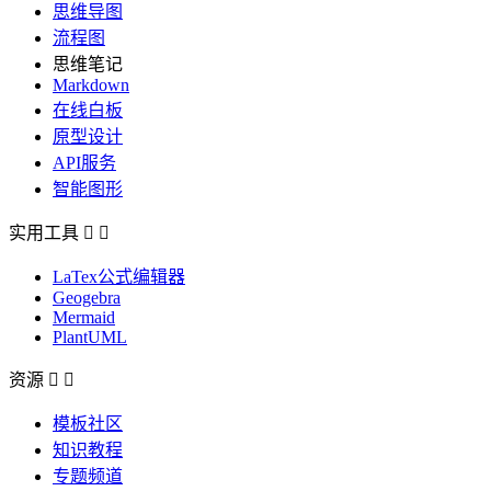
思维导图
流程图
思维笔记
Markdown
在线白板
原型设计
API服务
智能图形
实用工具


LaTex公式编辑器
Geogebra
Mermaid
PlantUML
资源


模板社区
知识教程
专题频道