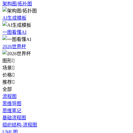
架构图/拓扑图
AI生成模板
一图看懂AI
2026世界杯
图形

场景

价格

推荐

全部
流程图
思维导图
思维笔记
基础流程图
组织结构-流程图
UML图