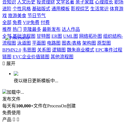
合知识
人文历史
投资理财
文学名著
亲子家庭
心理成长
职场
进阶
个性风格
基础版式
通用模板
影视综艺
生活常识
体育游
戏
旅游美食
节日节气
全部
免费
VIP免费
付费
推荐
热门
克隆最多
最新发布
达人作品
全部
基础流程图
甘特图
ER图
UML图
网络拓扑图
组织结构-
流程图
泳道图
平面图
电路图
图表/表格
架构图
原型图
BPMN2.0
韦恩图
关系图
逻辑图
魏朱商业模式
EPC事件过程
链图
EVC企业价值链图
其他流程图

展开
夜以继日更新模板中...
加载中...
发布文件
每天有
100,000+
文件在ProcessOn创建
免费使用
产品

