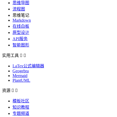
思维导图
流程图
思维笔记
Markdown
在线白板
原型设计
API服务
智能图形
实用工具


LaTex公式编辑器
Geogebra
Mermaid
PlantUML
资源


模板社区
知识教程
专题频道