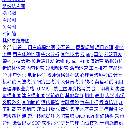
组织结构图
括号图
树形图
鱼骨图
时间轴
其他思维导图
全部
UI设计
用户旅程地图
交互设计
原型规划
项目管理
业务
流程
用户体验地图
需求分析
其他技术
云
php
算法
前端开发
架构
java
大数据
后端开发
运维
Python
AI
渠道运营
数据分析
新媒体运营
内容运营
短视频运营
活动运营
工具推荐
产品运
营
用户运营
电商运营
教师资格证考试
心理咨询师考试
计算
机考试
司法考试
研究生考试
公务员考试
软考
英语考试
项目
管理师职业资格（PMP）
执业医师资格考试
会计职称考试
建
筑师考试
建造师考试
学前教育
其他教育
初中
高中
大学
小学
客服咨询
其他岗位
酒店餐饮
金融保险
汽车出行
教育培训
加
工制造
商务销售
媒体出版
法律法务
房地产建筑
医疗保健
物
流快递
团建培训
技能提升
入职离职
OKR-KPI
组织结构
采购
管理
会议纪要
SOP
成本管控
销售管理
面试技巧
计划总结
综