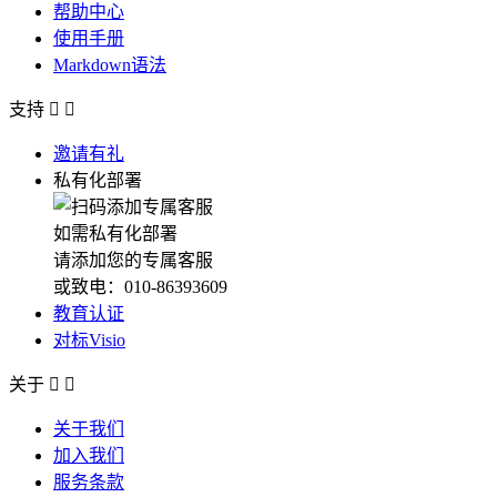
帮助中心
使用手册
Markdown语法
支持


邀请有礼
私有化部署
如需私有化部署
请添加您的专属客服
或致电：010-86393609
教育认证
对标Visio
关于


关于我们
加入我们
服务条款