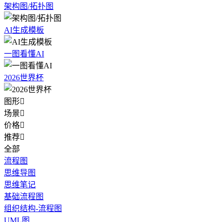
架构图/拓扑图
AI生成模板
一图看懂AI
2026世界杯
图形

场景

价格

推荐

全部
流程图
思维导图
思维笔记
基础流程图
组织结构-流程图
UML图