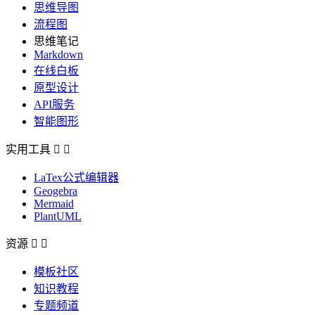
思维导图
流程图
思维笔记
Markdown
在线白板
原型设计
API服务
智能图形
实用工具


LaTex公式编辑器
Geogebra
Mermaid
PlantUML
资源


模板社区
知识教程
专题频道