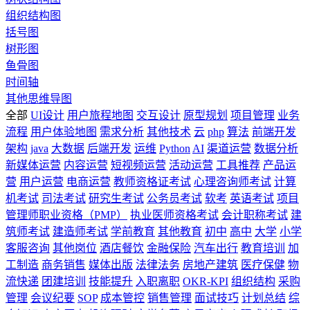
组织结构图
括号图
树形图
鱼骨图
时间轴
其他思维导图
全部
UI设计
用户旅程地图
交互设计
原型规划
项目管理
业务
流程
用户体验地图
需求分析
其他技术
云
php
算法
前端开发
架构
java
大数据
后端开发
运维
Python
AI
渠道运营
数据分析
新媒体运营
内容运营
短视频运营
活动运营
工具推荐
产品运
营
用户运营
电商运营
教师资格证考试
心理咨询师考试
计算
机考试
司法考试
研究生考试
公务员考试
软考
英语考试
项目
管理师职业资格（PMP）
执业医师资格考试
会计职称考试
建
筑师考试
建造师考试
学前教育
其他教育
初中
高中
大学
小学
客服咨询
其他岗位
酒店餐饮
金融保险
汽车出行
教育培训
加
工制造
商务销售
媒体出版
法律法务
房地产建筑
医疗保健
物
流快递
团建培训
技能提升
入职离职
OKR-KPI
组织结构
采购
管理
会议纪要
SOP
成本管控
销售管理
面试技巧
计划总结
综