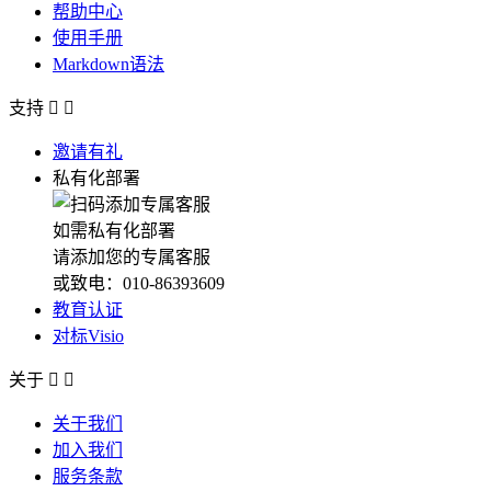
帮助中心
使用手册
Markdown语法
支持


邀请有礼
私有化部署
如需私有化部署
请添加您的专属客服
或致电：010-86393609
教育认证
对标Visio
关于


关于我们
加入我们
服务条款