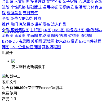
合知识
人文历史
投资理财
文学名著
亲子家庭
心理成长
职场
进阶
个性风格
基础版式
通用模板
影视综艺
生活常识
体育游
戏
旅游美食
节日节气
全部
免费
VIP免费
付费
推荐
热门
克隆最多
最新发布
达人作品
全部
基础流程图
甘特图
ER图
UML图
网络拓扑图
组织结构-
流程图
泳道图
平面图
电路图
图表/表格
架构图
原型图
BPMN2.0
韦恩图
关系图
逻辑图
魏朱商业模式
EPC事件过程
链图
EVC企业价值链图
其他流程图

展开
夜以继日更新模板中...
加载中...
发布文件
每天有
100,000+
文件在ProcessOn创建
免费使用
产品

