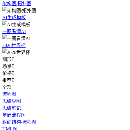
架构图/拓扑图
AI生成模板
一图看懂AI
2026世界杯
图形

场景

价格

推荐

全部
流程图
思维导图
思维笔记
基础流程图
组织结构-流程图
UML图