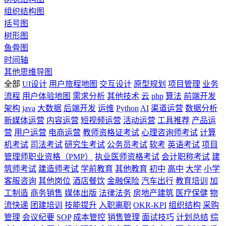
组织结构图
括号图
树形图
鱼骨图
时间轴
其他思维导图
全部
UI设计
用户旅程地图
交互设计
原型规划
项目管理
业务
流程
用户体验地图
需求分析
其他技术
云
php
算法
前端开发
架构
java
大数据
后端开发
运维
Python
AI
渠道运营
数据分析
新媒体运营
内容运营
短视频运营
活动运营
工具推荐
产品运
营
用户运营
电商运营
教师资格证考试
心理咨询师考试
计算
机考试
司法考试
研究生考试
公务员考试
软考
英语考试
项目
管理师职业资格（PMP）
执业医师资格考试
会计职称考试
建
筑师考试
建造师考试
学前教育
其他教育
初中
高中
大学
小学
客服咨询
其他岗位
酒店餐饮
金融保险
汽车出行
教育培训
加
工制造
商务销售
媒体出版
法律法务
房地产建筑
医疗保健
物
流快递
团建培训
技能提升
入职离职
OKR-KPI
组织结构
采购
管理
会议纪要
SOP
成本管控
销售管理
面试技巧
计划总结
综