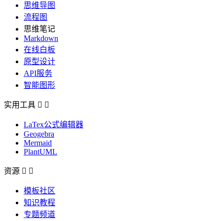
思维导图
流程图
思维笔记
Markdown
在线白板
原型设计
API服务
智能图形
实用工具


LaTex公式编辑器
Geogebra
Mermaid
PlantUML
资源


模板社区
知识教程
专题频道