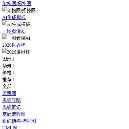
架构图/拓扑图
AI生成模板
一图看懂AI
2026世界杯
图形

场景

价格

推荐

全部
流程图
思维导图
思维笔记
基础流程图
组织结构-流程图
UML图