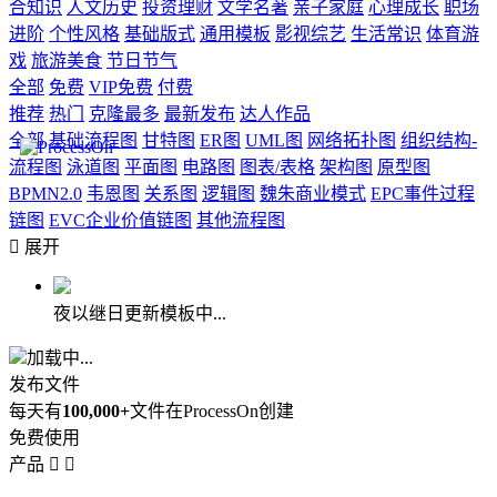
合知识
人文历史
投资理财
文学名著
亲子家庭
心理成长
职场
进阶
个性风格
基础版式
通用模板
影视综艺
生活常识
体育游
戏
旅游美食
节日节气
全部
免费
VIP免费
付费
推荐
热门
克隆最多
最新发布
达人作品
全部
基础流程图
甘特图
ER图
UML图
网络拓扑图
组织结构-
流程图
泳道图
平面图
电路图
图表/表格
架构图
原型图
BPMN2.0
韦恩图
关系图
逻辑图
魏朱商业模式
EPC事件过程
链图
EVC企业价值链图
其他流程图

展开
夜以继日更新模板中...
加载中...
发布文件
每天有
100,000+
文件在ProcessOn创建
免费使用
产品

