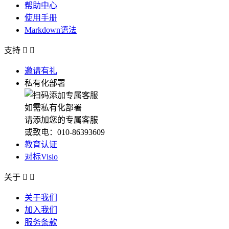
帮助中心
使用手册
Markdown语法
支持


邀请有礼
私有化部署
如需私有化部署
请添加您的专属客服
或致电：010-86393609
教育认证
对标Visio
关于


关于我们
加入我们
服务条款