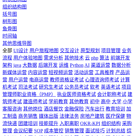
组织结构图
括号图
树形图
鱼骨图
时间轴
其他思维导图
全部
UI设计
用户旅程地图
交互设计
原型规划
项目管理
业务
流程
用户体验地图
需求分析
其他技术
云
php
算法
前端开发
架构
java
大数据
后端开发
运维
Python
AI
渠道运营
数据分析
新媒体运营
内容运营
短视频运营
活动运营
工具推荐
产品运
营
用户运营
电商运营
教师资格证考试
心理咨询师考试
计算
机考试
司法考试
研究生考试
公务员考试
软考
英语考试
项目
管理师职业资格（PMP）
执业医师资格考试
会计职称考试
建
筑师考试
建造师考试
学前教育
其他教育
初中
高中
大学
小学
客服咨询
其他岗位
酒店餐饮
金融保险
汽车出行
教育培训
加
工制造
商务销售
媒体出版
法律法务
房地产建筑
医疗保健
物
流快递
团建培训
技能提升
入职离职
OKR-KPI
组织结构
采购
管理
会议纪要
SOP
成本管控
销售管理
面试技巧
计划总结
综