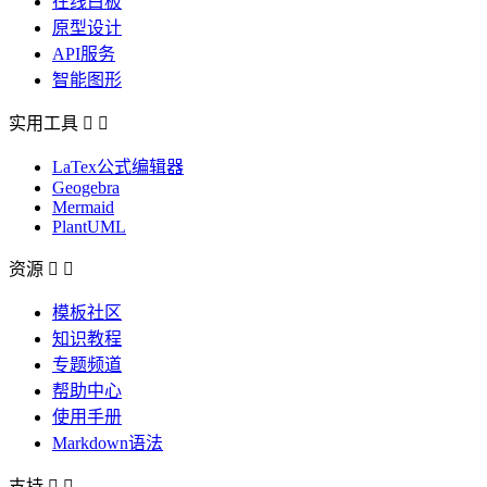
在线白板
原型设计
API服务
智能图形
实用工具


LaTex公式编辑器
Geogebra
Mermaid
PlantUML
资源


模板社区
知识教程
专题频道
帮助中心
使用手册
Markdown语法
支持

