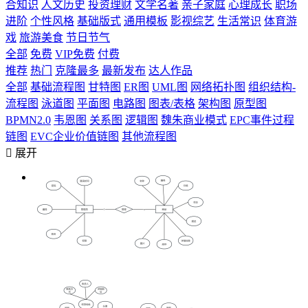
合知识
人文历史
投资理财
文学名著
亲子家庭
心理成长
职场
进阶
个性风格
基础版式
通用模板
影视综艺
生活常识
体育游
戏
旅游美食
节日节气
全部
免费
VIP免费
付费
推荐
热门
克隆最多
最新发布
达人作品
全部
基础流程图
甘特图
ER图
UML图
网络拓扑图
组织结构-
流程图
泳道图
平面图
电路图
图表/表格
架构图
原型图
BPMN2.0
韦恩图
关系图
逻辑图
魏朱商业模式
EPC事件过程
链图
EVC企业价值链图
其他流程图

展开