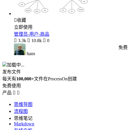

收藏
立即使用
管理员-用户-商品

3.3k

10.8k

0
免费
hans
加载中...
发布文件
每天有
100,000+
文件在ProcessOn创建
免费使用
产品


思维导图
流程图
思维笔记
Markdown