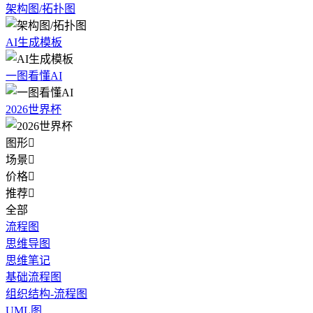
架构图/拓扑图
AI生成模板
一图看懂AI
2026世界杯
图形

场景

价格

推荐

全部
流程图
思维导图
思维笔记
基础流程图
组织结构-流程图
UML图