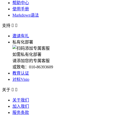
帮助中心
使用手册
Markdown语法
支持


邀请有礼
私有化部署
如需私有化部署
请添加您的专属客服
或致电：010-86393609
教育认证
对标Visio
关于


关于我们
加入我们
服务条款