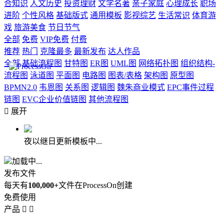
合知识
人文历史
投资理财
文学名著
亲子家庭
心理成长
职场
进阶
个性风格
基础版式
通用模板
影视综艺
生活常识
体育游
戏
旅游美食
节日节气
全部
免费
VIP免费
付费
推荐
热门
克隆最多
最新发布
达人作品
全部
基础流程图
甘特图
ER图
UML图
网络拓扑图
组织结构-
流程图
泳道图
平面图
电路图
图表/表格
架构图
原型图
BPMN2.0
韦恩图
关系图
逻辑图
魏朱商业模式
EPC事件过程
链图
EVC企业价值链图
其他流程图

展开
夜以继日更新模板中...
加载中...
发布文件
每天有
100,000+
文件在ProcessOn创建
免费使用
产品

