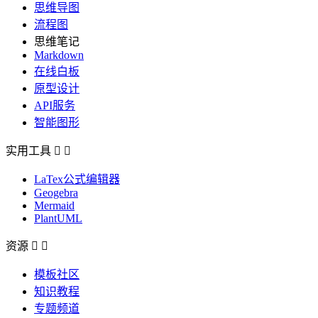
思维导图
流程图
思维笔记
Markdown
在线白板
原型设计
API服务
智能图形
实用工具


LaTex公式编辑器
Geogebra
Mermaid
PlantUML
资源


模板社区
知识教程
专题频道