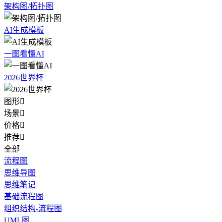
架构图/拓扑图
AI生成模板
一图看懂AI
2026世界杯
图形

场景

价格

推荐

全部
流程图
思维导图
思维笔记
基础流程图
组织结构-流程图
UML图