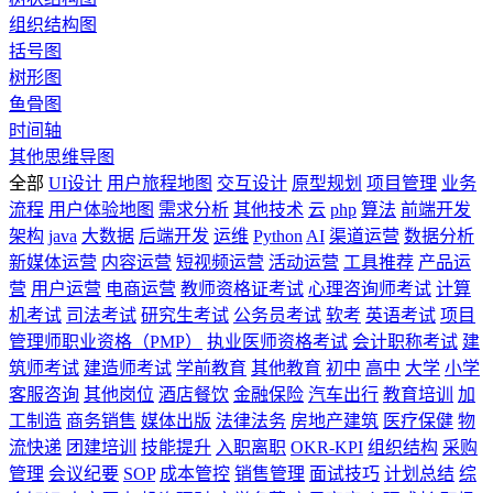
组织结构图
括号图
树形图
鱼骨图
时间轴
其他思维导图
全部
UI设计
用户旅程地图
交互设计
原型规划
项目管理
业务
流程
用户体验地图
需求分析
其他技术
云
php
算法
前端开发
架构
java
大数据
后端开发
运维
Python
AI
渠道运营
数据分析
新媒体运营
内容运营
短视频运营
活动运营
工具推荐
产品运
营
用户运营
电商运营
教师资格证考试
心理咨询师考试
计算
机考试
司法考试
研究生考试
公务员考试
软考
英语考试
项目
管理师职业资格（PMP）
执业医师资格考试
会计职称考试
建
筑师考试
建造师考试
学前教育
其他教育
初中
高中
大学
小学
客服咨询
其他岗位
酒店餐饮
金融保险
汽车出行
教育培训
加
工制造
商务销售
媒体出版
法律法务
房地产建筑
医疗保健
物
流快递
团建培训
技能提升
入职离职
OKR-KPI
组织结构
采购
管理
会议纪要
SOP
成本管控
销售管理
面试技巧
计划总结
综