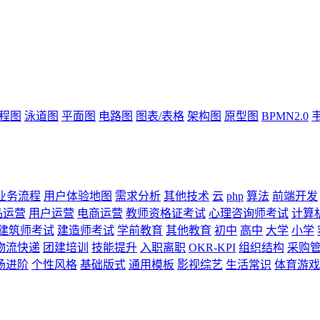
流程图
泳道图
平面图
电路图
图表/表格
架构图
原型图
BPMN2.0
业务流程
用户体验地图
需求分析
其他技术
云
php
算法
前端开发
品运营
用户运营
电商运营
教师资格证考试
心理咨询师考试
计算
建筑师考试
建造师考试
学前教育
其他教育
初中
高中
大学
小学
物流快递
团建培训
技能提升
入职离职
OKR-KPI
组织结构
采购
场进阶
个性风格
基础版式
通用模板
影视综艺
生活常识
体育游戏