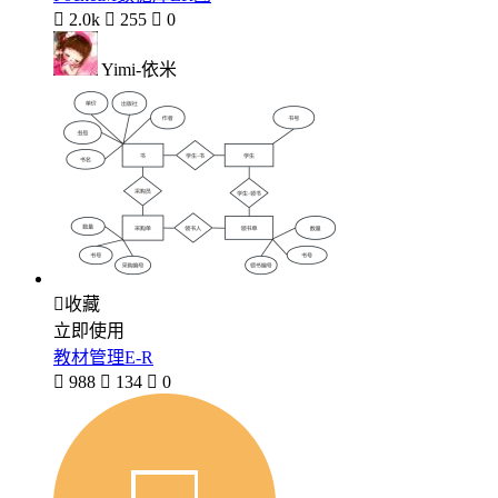

2.0k

255

0
Yimi-依米

收藏
立即使用
教材管理E-R

988

134

0