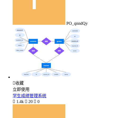
PO_qnndQy

收藏
立即使用
学生成绩管理系统

1.4k

20

0