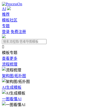
AI
推荐
模板社区
专题
登录
免费注册

模板专题
查看更多
流程梳理
架构图/拓扑图
AI生成模板
一图看懂AI