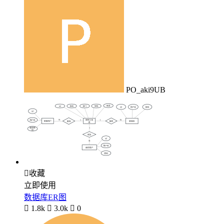
PO_aki9UB

收藏
立即使用
数据库ER图

1.8k

3.0k

0