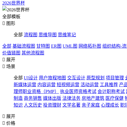
2026世界杯
全部模板

图形
全部
流程图
思维导图
思维笔记
全部
基础流程图
甘特图
ER图
UML图
网络拓扑图
组织结构-
价值链图
其他流程图

展开

场景
全部
UI设计
用户旅程地图
交互设计
原型规划
项目管理
新媒体运营
内容运营
短视频运营
活动运营
工具推荐
产
理师职业资格（PMP）
执业医师资格考试
会计职称考试
制造
商务销售
媒体出版
法律法务
房地产建筑
医疗保健
知识
人文历史
投资理财
文学名著
亲子家庭
心理成长
职

展开

价格