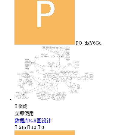
PO_dxY6Gu

收藏
立即使用
数据库E-R图设计

616

10

0