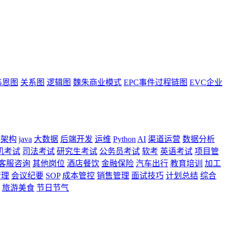
韦恩图
关系图
逻辑图
魏朱商业模式
EPC事件过程链图
EVC企业
架构
java
大数据
后端开发
运维
Python
AI
渠道运营
数据分析
机考试
司法考试
研究生考试
公务员考试
软考
英语考试
项目管
客服咨询
其他岗位
酒店餐饮
金融保险
汽车出行
教育培训
加工
管理
会议纪要
SOP
成本管控
销售管理
面试技巧
计划总结
综合
旅游美食
节日节气