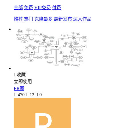
全部
免费
VIP免费
付费
推荐
热门
克隆最多
最新发布
达人作品

收藏
立即使用
ER图

470

12

0