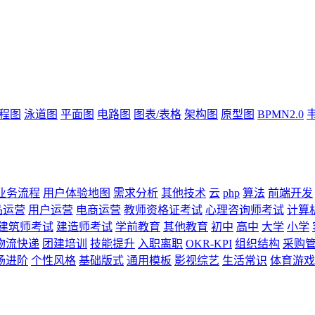
流程图
泳道图
平面图
电路图
图表/表格
架构图
原型图
BPMN2.0
业务流程
用户体验地图
需求分析
其他技术
云
php
算法
前端开发
品运营
用户运营
电商运营
教师资格证考试
心理咨询师考试
计算
建筑师考试
建造师考试
学前教育
其他教育
初中
高中
大学
小学
物流快递
团建培训
技能提升
入职离职
OKR-KPI
组织结构
采购
场进阶
个性风格
基础版式
通用模板
影视综艺
生活常识
体育游戏