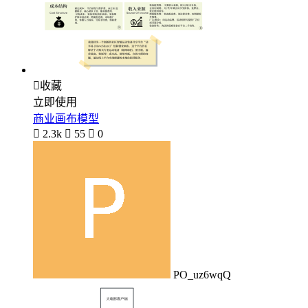

收藏
立即使用
商业画布模型

2.3k

55

0
PO_uz6wqQ