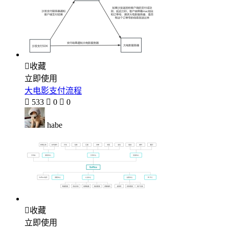

收藏
立即使用
大电影支付流程

533

0

0
habe

收藏
立即使用