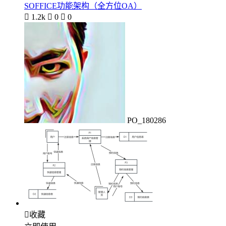
SOFFICE功能架构（全方位OA）

1.2k

0

0
PO_180286

收藏