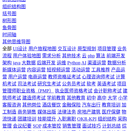
组织结构图
括号图
树形图
鱼骨图
时间轴
其他思维导图
全部
UI设计
用户旅程地图
交互设计
原型规划
项目管理
业务
流程
用户体验地图
需求分析
其他技术
云
php
算法
前端开发
架构
java
大数据
后端开发
运维
Python
AI
渠道运营
数据分析
新媒体运营
内容运营
短视频运营
活动运营
工具推荐
产品运
营
用户运营
电商运营
教师资格证考试
心理咨询师考试
计算
机考试
司法考试
研究生考试
公务员考试
软考
英语考试
项目
管理师职业资格（PMP）
执业医师资格考试
会计职称考试
建
筑师考试
建造师考试
学前教育
其他教育
初中
高中
大学
小学
客服咨询
其他岗位
酒店餐饮
金融保险
汽车出行
教育培训
加
工制造
商务销售
媒体出版
法律法务
房地产建筑
医疗保健
物
流快递
团建培训
技能提升
入职离职
OKR-KPI
组织结构
采购
管理
会议纪要
SOP
成本管控
销售管理
面试技巧
计划总结
综