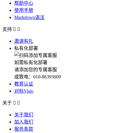
帮助中心
使用手册
Markdown语法
支持


邀请有礼
私有化部署
如需私有化部署
请添加您的专属客服
或致电：010-86393609
教育认证
对标Visio
关于


关于我们
加入我们
服务条款