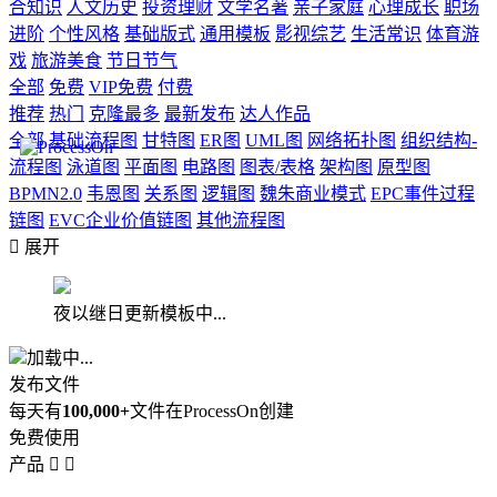
合知识
人文历史
投资理财
文学名著
亲子家庭
心理成长
职场
进阶
个性风格
基础版式
通用模板
影视综艺
生活常识
体育游
戏
旅游美食
节日节气
全部
免费
VIP免费
付费
推荐
热门
克隆最多
最新发布
达人作品
全部
基础流程图
甘特图
ER图
UML图
网络拓扑图
组织结构-
流程图
泳道图
平面图
电路图
图表/表格
架构图
原型图
BPMN2.0
韦恩图
关系图
逻辑图
魏朱商业模式
EPC事件过程
链图
EVC企业价值链图
其他流程图

展开
夜以继日更新模板中...
加载中...
发布文件
每天有
100,000+
文件在ProcessOn创建
免费使用
产品

