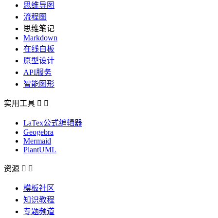
思维导图
流程图
思维笔记
Markdown
在线白板
原型设计
API服务
智能图形
实用工具


LaTex公式编辑器
Geogebra
Mermaid
PlantUML
资源


模板社区
知识教程
专题频道