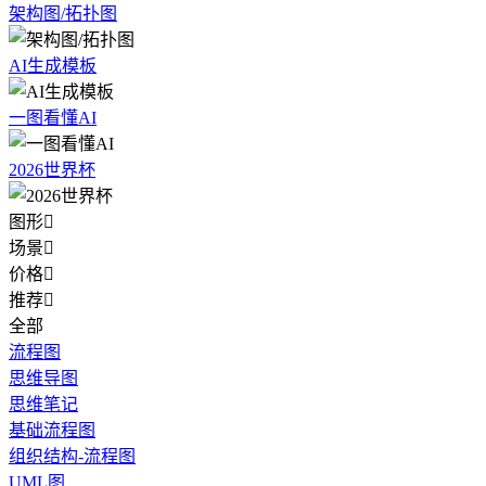
架构图/拓扑图
AI生成模板
一图看懂AI
2026世界杯
图形

场景

价格

推荐

全部
流程图
思维导图
思维笔记
基础流程图
组织结构-流程图
UML图