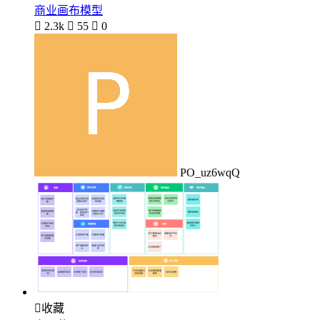
商业画布模型

2.3k

55

0
PO_uz6wqQ

收藏