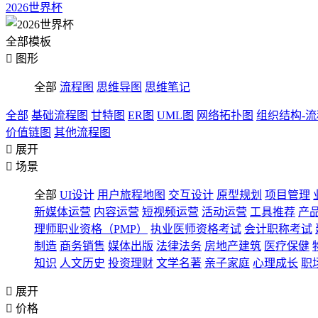
2026世界杯
全部模板

图形
全部
流程图
思维导图
思维笔记
全部
基础流程图
甘特图
ER图
UML图
网络拓扑图
组织结构-
价值链图
其他流程图

展开

场景
全部
UI设计
用户旅程地图
交互设计
原型规划
项目管理
新媒体运营
内容运营
短视频运营
活动运营
工具推荐
产
理师职业资格（PMP）
执业医师资格考试
会计职称考试
制造
商务销售
媒体出版
法律法务
房地产建筑
医疗保健
知识
人文历史
投资理财
文学名著
亲子家庭
心理成长
职

展开

价格