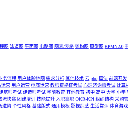
流程图
泳道图
平面图
电路图
图表/表格
架构图
原型图
BPMN2.0
业务流程
用户体验地图
需求分析
其他技术
云
php
算法
前端开发
品运营
用户运营
电商运营
教师资格证考试
心理咨询师考试
计算
建筑师考试
建造师考试
学前教育
其他教育
初中
高中
大学
小学
物流快递
团建培训
技能提升
入职离职
OKR-KPI
组织结构
采购
场进阶
个性风格
基础版式
通用模板
影视综艺
生活常识
体育游戏