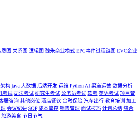
韦恩图
关系图
逻辑图
魏朱商业模式
EPC事件过程链图
EVC企业
架构
java
大数据
后端开发
运维
Python
AI
渠道运营
数据分析
机考试
司法考试
研究生考试
公务员考试
软考
英语考试
项目管
客服咨询
其他岗位
酒店餐饮
金融保险
汽车出行
教育培训
加工
管理
会议纪要
SOP
成本管控
销售管理
面试技巧
计划总结
综合
旅游美食
节日节气