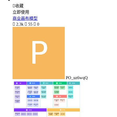

收藏
立即使用
商业画布模型

2.3k

55

0
PO_uz6wqQ