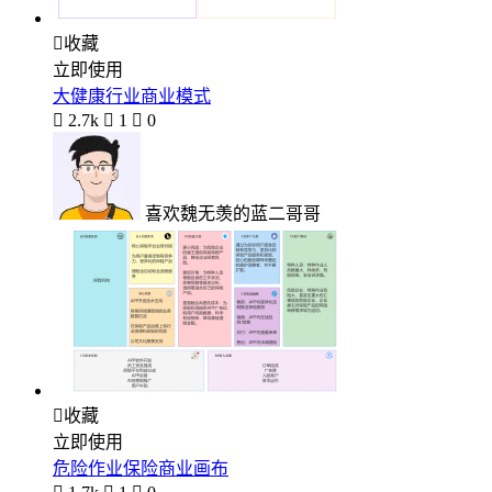

收藏
立即使用
大健康行业商业模式

2.7k

1

0
喜欢魏无羡的蓝二哥哥

收藏
立即使用
危险作业保险商业画布