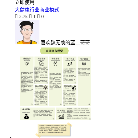
立即使用
大健康行业商业模式

2.7k

1

0
喜欢魏无羡的蓝二哥哥