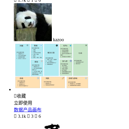

1.7k

1

0
kazoo

收藏
立即使用
数据产品画布

3.1k

3

6