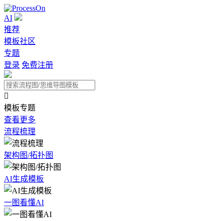
AI
推荐
模板社区
专题
登录
免费注册

模板专题
查看更多
流程梳理
架构图/拓扑图
AI生成模板
一图看懂AI