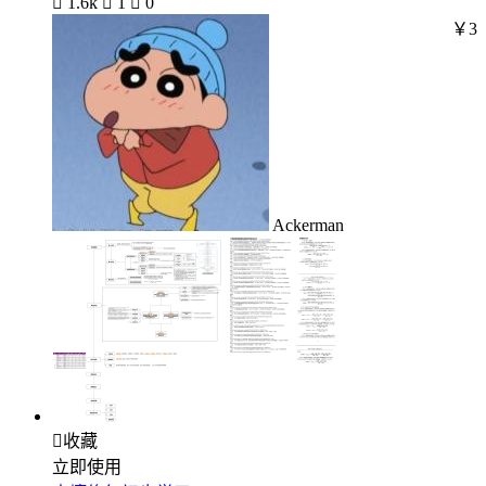

1.6k

1

0
￥3
Ackerman

收藏
立即使用