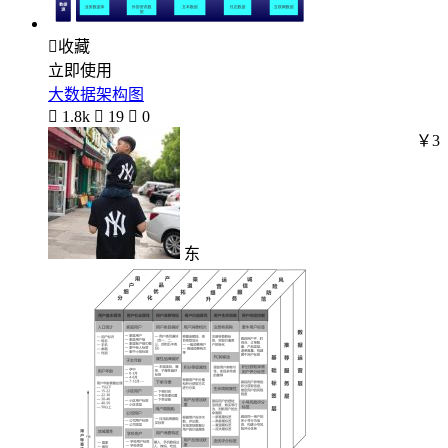

收藏
立即使用
大数据架构图

1.8k

19

0
￥3
东