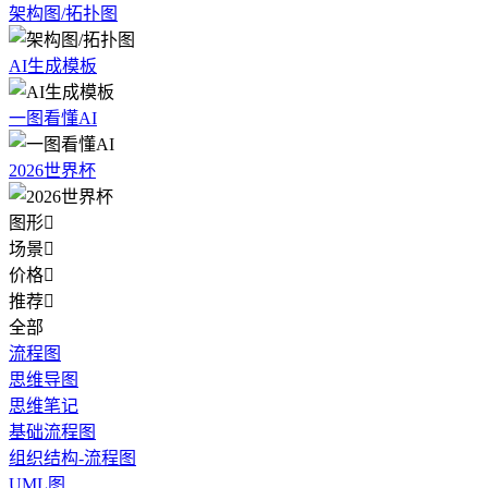
架构图/拓扑图
AI生成模板
一图看懂AI
2026世界杯
图形

场景

价格

推荐

全部
流程图
思维导图
思维笔记
基础流程图
组织结构-流程图
UML图