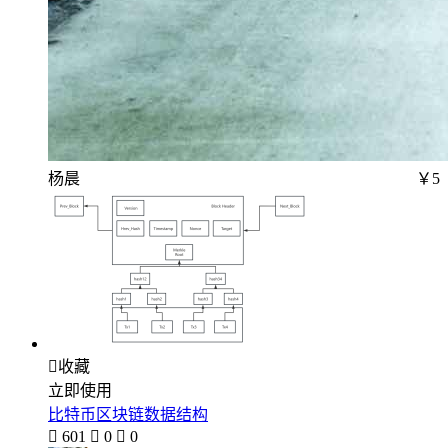
杨晨
￥5

收藏
立即使用
比特币区块链数据结构

601

0

0