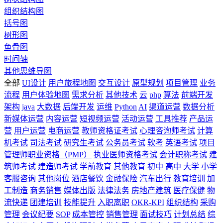
组织结构图
括号图
树形图
鱼骨图
时间轴
其他思维导图
全部
UI设计
用户旅程地图
交互设计
原型规划
项目管理
业务
流程
用户体验地图
需求分析
其他技术
云
php
算法
前端开发
架构
java
大数据
后端开发
运维
Python
AI
渠道运营
数据分析
新媒体运营
内容运营
短视频运营
活动运营
工具推荐
产品运
营
用户运营
电商运营
教师资格证考试
心理咨询师考试
计算
机考试
司法考试
研究生考试
公务员考试
软考
英语考试
项目
管理师职业资格（PMP）
执业医师资格考试
会计职称考试
建
筑师考试
建造师考试
学前教育
其他教育
初中
高中
大学
小学
客服咨询
其他岗位
酒店餐饮
金融保险
汽车出行
教育培训
加
工制造
商务销售
媒体出版
法律法务
房地产建筑
医疗保健
物
流快递
团建培训
技能提升
入职离职
OKR-KPI
组织结构
采购
管理
会议纪要
SOP
成本管控
销售管理
面试技巧
计划总结
综