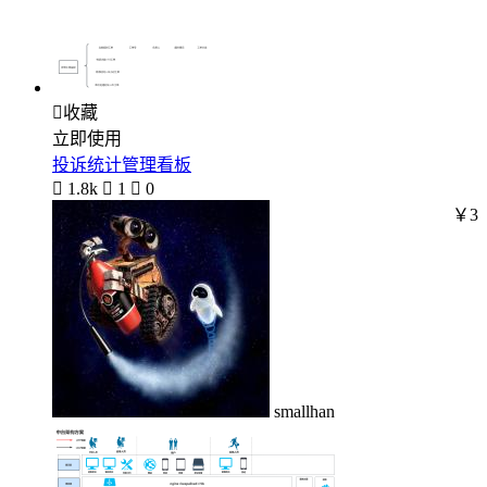

收藏
立即使用
投诉统计管理看板

1.8k

1

0
￥3
smallhan