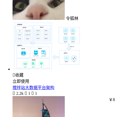
令狐林

收藏
立即使用
搅拌站大数据平台架构

2.2k

1

1
￥8