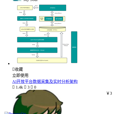

收藏
立即使用
AI开放平台数据采集及实时分析架构

1.4k

3

0
￥3