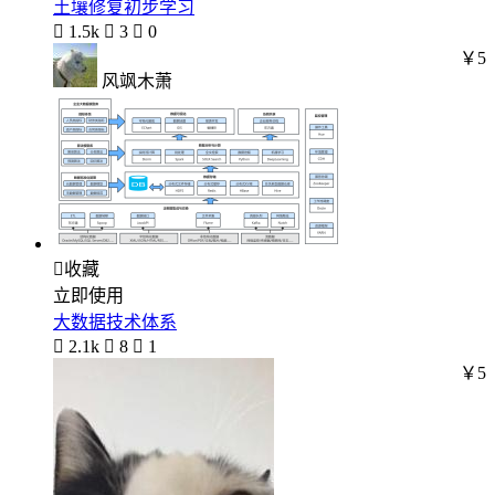
土壤修复初步学习

1.5k

3

0
￥5
风飒木萧

收藏
立即使用
大数据技术体系

2.1k

8

1
￥5