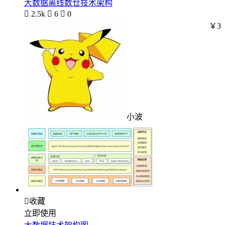
大数据离线数仓技术架构

2.5k

6

0
￥3
小波

收藏
立即使用