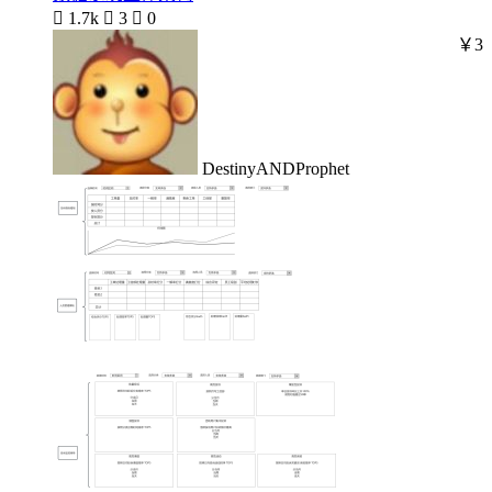

1.7k

3

0
￥3
DestinyANDProphet