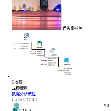
猫头鹰捕鱼

收藏
立即使用
数据分析流程

2.5k

17

1
￥3
My Soul