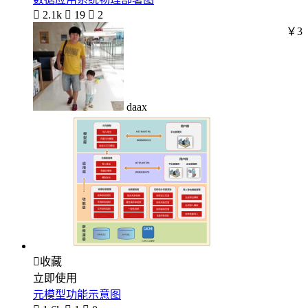

2.1k

19

2
￥3
daax

收藏
立即使用
元模型功能示意图