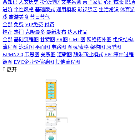
合知识
人文历史
投资理财
文学名著
亲子家庭
心理成长
职场
进阶
个性风格
基础版式
通用模板
影视综艺
生活常识
体育游
戏
旅游美食
节日节气
全部
免费
VIP免费
付费
推荐
热门
克隆最多
最新发布
达人作品
全部
基础流程图
甘特图
ER图
UML图
网络拓扑图
组织结构-
流程图
泳道图
平面图
电路图
图表/表格
架构图
原型图
BPMN2.0
韦恩图
关系图
逻辑图
魏朱商业模式
EPC事件过程
链图
EVC企业价值链图
其他流程图

展开