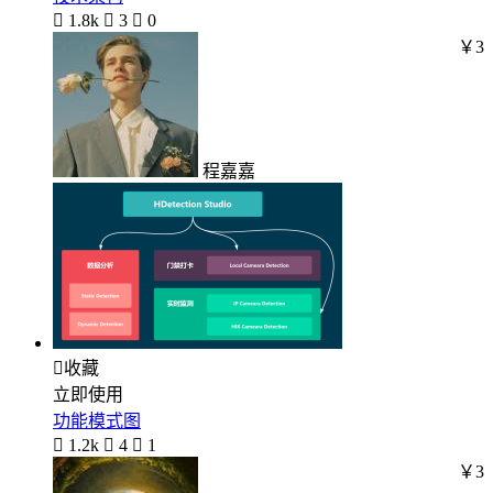

1.8k

3

0
￥3
程嘉嘉

收藏
立即使用
功能模式图

1.2k

4

1
￥3