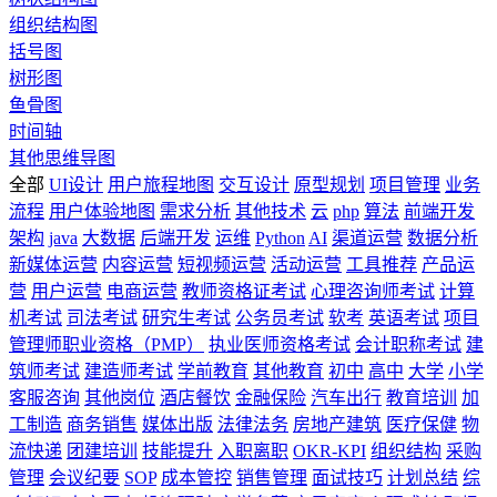
组织结构图
括号图
树形图
鱼骨图
时间轴
其他思维导图
全部
UI设计
用户旅程地图
交互设计
原型规划
项目管理
业务
流程
用户体验地图
需求分析
其他技术
云
php
算法
前端开发
架构
java
大数据
后端开发
运维
Python
AI
渠道运营
数据分析
新媒体运营
内容运营
短视频运营
活动运营
工具推荐
产品运
营
用户运营
电商运营
教师资格证考试
心理咨询师考试
计算
机考试
司法考试
研究生考试
公务员考试
软考
英语考试
项目
管理师职业资格（PMP）
执业医师资格考试
会计职称考试
建
筑师考试
建造师考试
学前教育
其他教育
初中
高中
大学
小学
客服咨询
其他岗位
酒店餐饮
金融保险
汽车出行
教育培训
加
工制造
商务销售
媒体出版
法律法务
房地产建筑
医疗保健
物
流快递
团建培训
技能提升
入职离职
OKR-KPI
组织结构
采购
管理
会议纪要
SOP
成本管控
销售管理
面试技巧
计划总结
综