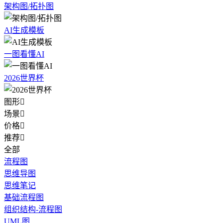
架构图/拓扑图
AI生成模板
一图看懂AI
2026世界杯
图形

场景

价格

推荐

全部
流程图
思维导图
思维笔记
基础流程图
组织结构-流程图
UML图