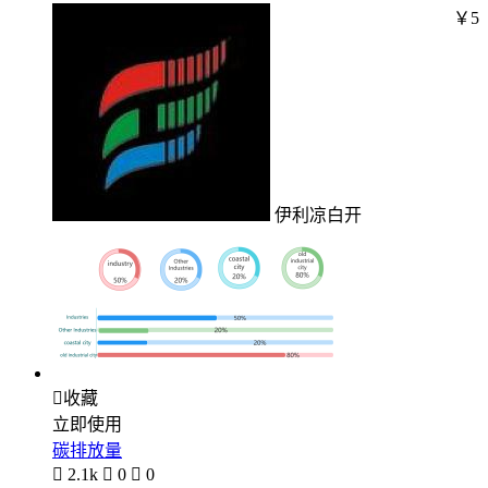
￥5
伊利凉白开

收藏
立即使用
碳排放量

2.1k

0

0