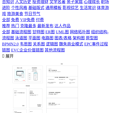
合知识
人文历史
投资理财
文学名著
亲子家庭
心理成长
职场
进阶
个性风格
基础版式
通用模板
影视综艺
生活常识
体育游
戏
旅游美食
节日节气
全部
免费
VIP免费
付费
推荐
热门
克隆最多
最新发布
达人作品
全部
基础流程图
甘特图
ER图
UML图
网络拓扑图
组织结构-
流程图
泳道图
平面图
电路图
图表/表格
架构图
原型图
BPMN2.0
韦恩图
关系图
逻辑图
魏朱商业模式
EPC事件过程
链图
EVC企业价值链图
其他流程图

展开