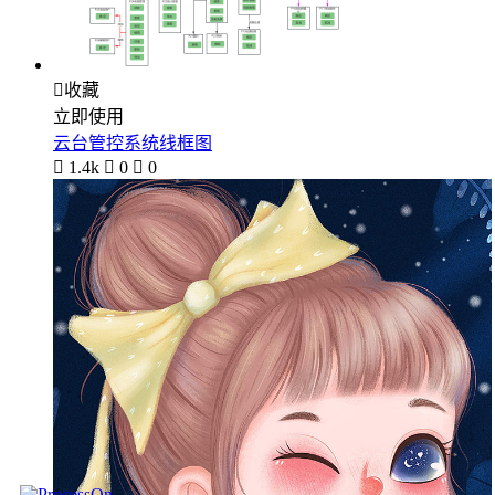

收藏
立即使用
云台管控系统线框图

1.4k

0

0