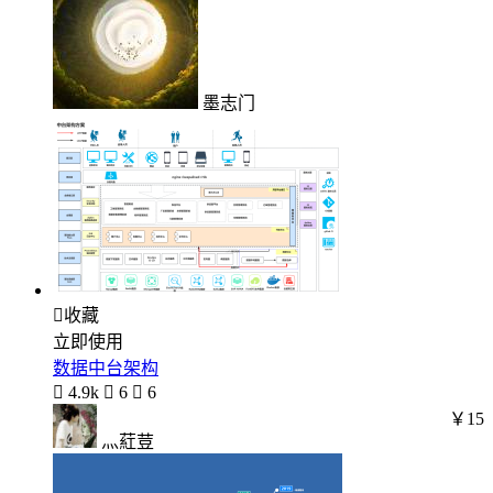
墨志门

收藏
立即使用
数据中台架构

4.9k

6

6
￥15
灬葒荳