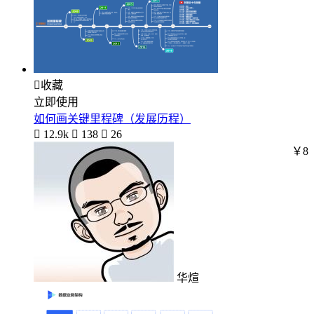

收藏
立即使用
如何画关键里程碑（发展历程）

12.9k

138

26
￥8
华煊