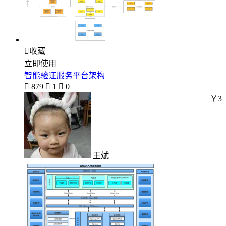

收藏
立即使用
智能验证服务平台架构

879

1

0
￥3
王斌