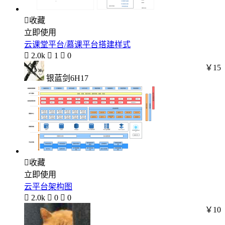

收藏
立即使用
云课堂平台/慕课平台搭建样式

2.0k

1

0
￥15
银蓝剑6H17

收藏
立即使用
云平台架构图

2.0k

0

0
￥10