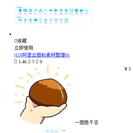

收藏
立即使用
[UI]阿里云图标素材整理01

1.4k

5

0
￥3
一图胜千言