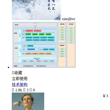
xiaojlive

收藏
立即使用
技术架构

1.8k

3

0
￥3