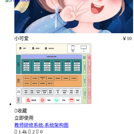
小可爱
￥10

收藏
立即使用
教师研修系统-系统架构图

1.4k

2

0