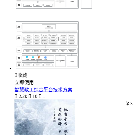

收藏
立即使用
智慧政工综合平台技术方案

2.2k

10

1
￥3