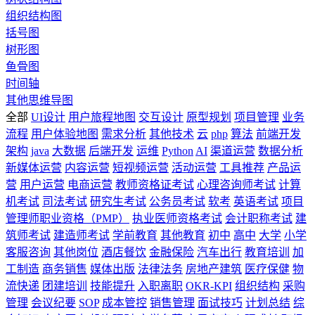
组织结构图
括号图
树形图
鱼骨图
时间轴
其他思维导图
全部
UI设计
用户旅程地图
交互设计
原型规划
项目管理
业务
流程
用户体验地图
需求分析
其他技术
云
php
算法
前端开发
架构
java
大数据
后端开发
运维
Python
AI
渠道运营
数据分析
新媒体运营
内容运营
短视频运营
活动运营
工具推荐
产品运
营
用户运营
电商运营
教师资格证考试
心理咨询师考试
计算
机考试
司法考试
研究生考试
公务员考试
软考
英语考试
项目
管理师职业资格（PMP）
执业医师资格考试
会计职称考试
建
筑师考试
建造师考试
学前教育
其他教育
初中
高中
大学
小学
客服咨询
其他岗位
酒店餐饮
金融保险
汽车出行
教育培训
加
工制造
商务销售
媒体出版
法律法务
房地产建筑
医疗保健
物
流快递
团建培训
技能提升
入职离职
OKR-KPI
组织结构
采购
管理
会议纪要
SOP
成本管控
销售管理
面试技巧
计划总结
综