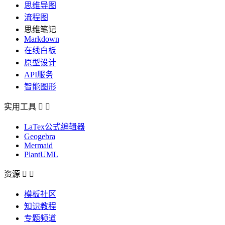
思维导图
流程图
思维笔记
Markdown
在线白板
原型设计
API服务
智能图形
实用工具


LaTex公式编辑器
Geogebra
Mermaid
PlantUML
资源


模板社区
知识教程
专题频道