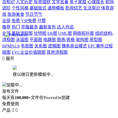
合知识
人文历史
投资理财
文学名著
亲子家庭
心理成长
职场
进阶
个性风格
基础版式
通用模板
影视综艺
生活常识
体育游
戏
旅游美食
节日节气
全部
免费
VIP免费
付费
推荐
热门
克隆最多
最新发布
达人作品
全部
基础流程图
甘特图
ER图
UML图
网络拓扑图
组织结构-
流程图
泳道图
平面图
电路图
图表/表格
架构图
原型图
BPMN2.0
韦恩图
关系图
逻辑图
魏朱商业模式
EPC事件过程
链图
EVC企业价值链图
其他流程图

展开
夜以继日更新模板中...
加载中...
发布文件
每天有
100,000+
文件在ProcessOn创建
免费使用
产品

