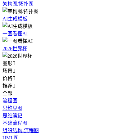
架构图/拓扑图
AI生成模板
一图看懂AI
2026世界杯
图形

场景

价格

推荐

全部
流程图
思维导图
思维笔记
基础流程图
组织结构-流程图
UML图