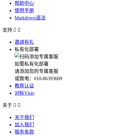
帮助中心
使用手册
Markdown语法
支持


邀请有礼
私有化部署
如需私有化部署
请添加您的专属客服
或致电：010-86393609
教育认证
对标Visio
关于


关于我们
加入我们
服务条款