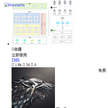

收藏
立即使用
TMS

1.8k

56

0
免费