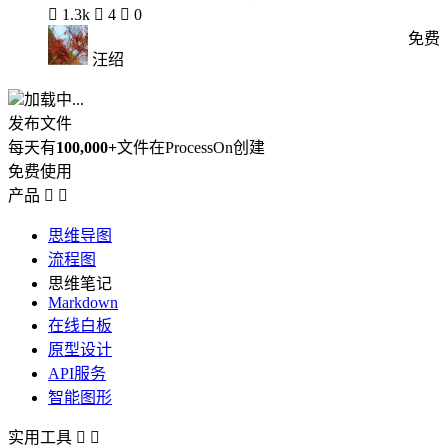

1.3k

4

0
免费
汪绍
加载中...
发布文件
每天有
100,000+
文件在ProcessOn创建
免费使用
产品


思维导图
流程图
思维笔记
Markdown
在线白板
原型设计
API服务
智能图形
实用工具

