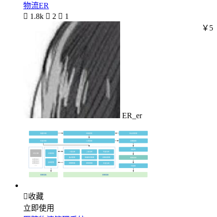
物流ER

1.8k

2

1
￥5
ER_er

收藏
立即使用