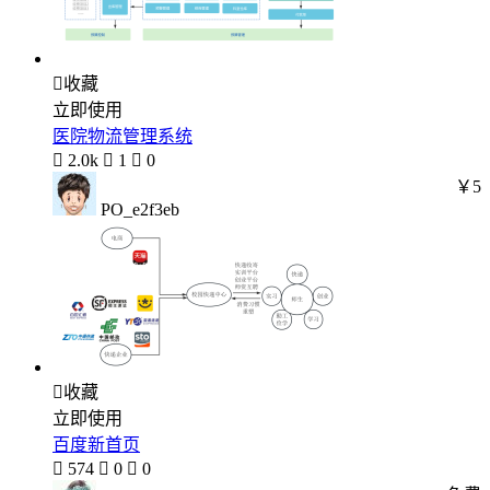

收藏
立即使用
医院物流管理系统

2.0k

1

0
￥5
PO_e2f3eb

收藏
立即使用
百度新首页

574

0

0