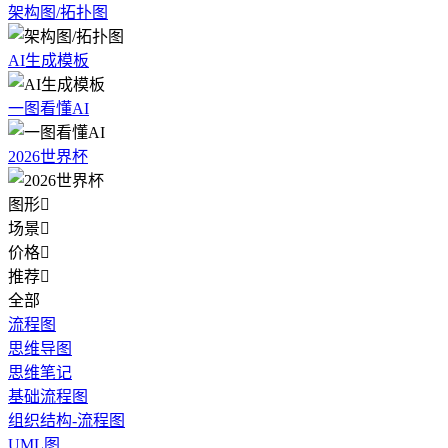
架构图/拓扑图
AI生成模板
一图看懂AI
2026世界杯
图形

场景

价格

推荐

全部
流程图
思维导图
思维笔记
基础流程图
组织结构-流程图
UML图