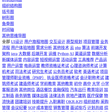
组织结构图
括号图
树形图
鱼骨图
时间轴
其他思维导图
全部
UI设计
用户旅程地图
交互设计
原型规划
项目管理
业务
流程
用户体验地图
需求分析
其他技术
云
php
算法
前端开发
架构
java
大数据
后端开发
运维
Python
AI
渠道运营
数据分析
新媒体运营
内容运营
短视频运营
活动运营
工具推荐
产品运
营
用户运营
电商运营
教师资格证考试
心理咨询师考试
计算
机考试
司法考试
研究生考试
公务员考试
软考
英语考试
项目
管理师职业资格（PMP）
执业医师资格考试
会计职称考试
建
筑师考试
建造师考试
学前教育
其他教育
初中
高中
大学
小学
客服咨询
其他岗位
酒店餐饮
金融保险
汽车出行
教育培训
加
工制造
商务销售
媒体出版
法律法务
房地产建筑
医疗保健
物
流快递
团建培训
技能提升
入职离职
OKR-KPI
组织结构
采购
管理
会议纪要
SOP
成本管控
销售管理
面试技巧
计划总结
综