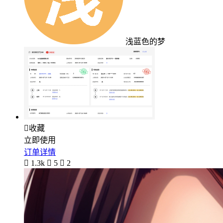
浅蓝色的梦

收藏
立即使用
订单详情

1.3k

5

2