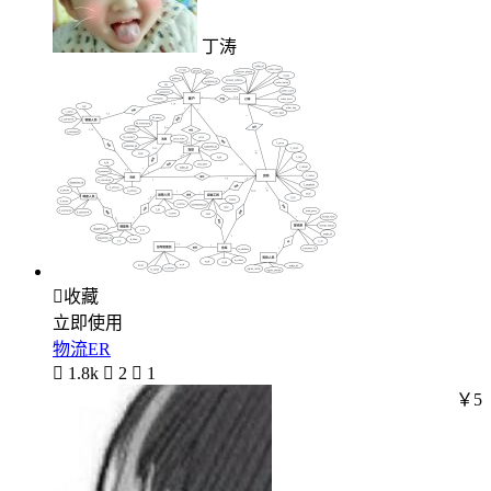
丁涛

收藏
立即使用
物流ER

1.8k

2

1
￥5