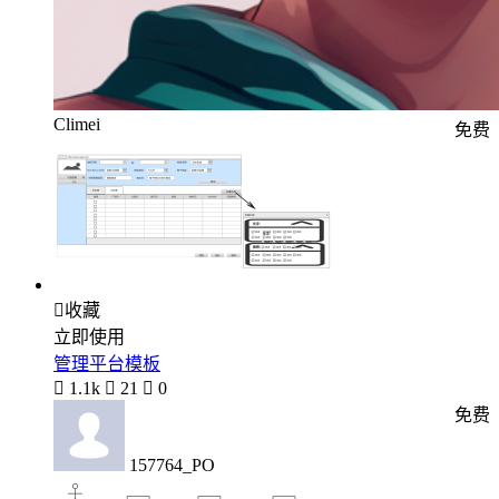
Climei
免费

收藏
立即使用
管理平台模板

1.1k

21

0
免费
157764_PO