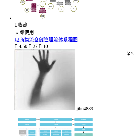

收藏
立即使用
电商物流仓储管理流体系程图

4.5k

27

10
￥5
jihe4889