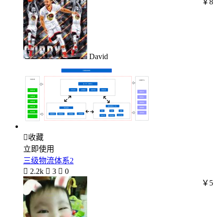
￥8
David

收藏
立即使用
三级物流体系2

2.2k

3

0
￥5