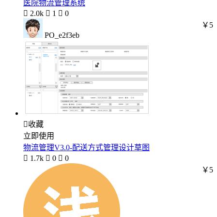
医院物流管理系统

2.0k

1

0
￥5
PO_e2f3eb

收藏
立即使用
物流管理V3.0-配送方式管理设计草图

1.7k

0

0
￥5