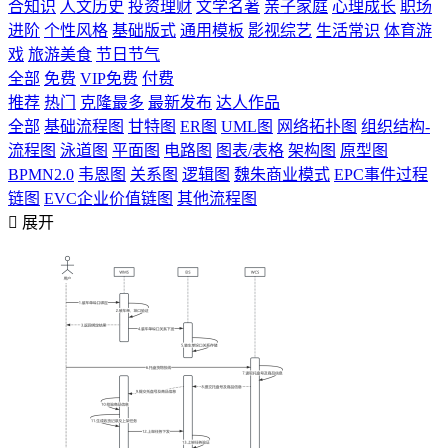
合知识
人文历史
投资理财
文学名著
亲子家庭
心理成长
职场
进阶
个性风格
基础版式
通用模板
影视综艺
生活常识
体育游
戏
旅游美食
节日节气
全部
免费
VIP免费
付费
推荐
热门
克隆最多
最新发布
达人作品
全部
基础流程图
甘特图
ER图
UML图
网络拓扑图
组织结构-
流程图
泳道图
平面图
电路图
图表/表格
架构图
原型图
BPMN2.0
韦恩图
关系图
逻辑图
魏朱商业模式
EPC事件过程
链图
EVC企业价值链图
其他流程图

展开