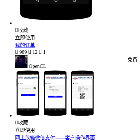

收藏
立即使用
我的订单

989

12

1
免费
OpenCL

收藏
立即使用
网上放箱微信支付——客户操作界面