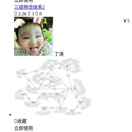
立即使用
三级物流体系2

2.2k

3

0
￥5
丁涛

收藏
立即使用