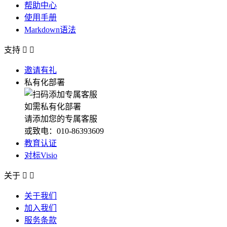
帮助中心
使用手册
Markdown语法
支持


邀请有礼
私有化部署
如需私有化部署
请添加您的专属客服
或致电：010-86393609
教育认证
对标Visio
关于


关于我们
加入我们
服务条款