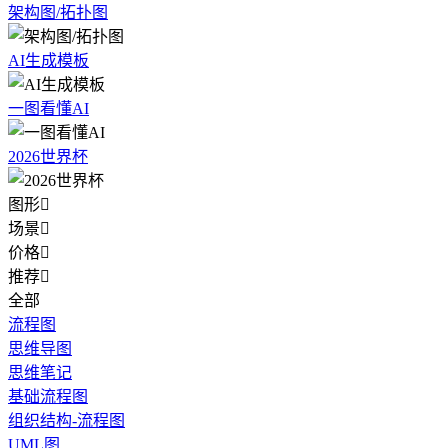
架构图/拓扑图
AI生成模板
一图看懂AI
2026世界杯
图形

场景

价格

推荐

全部
流程图
思维导图
思维笔记
基础流程图
组织结构-流程图
UML图