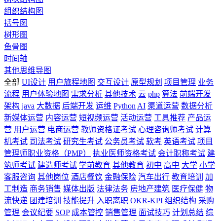
组织结构图
括号图
树形图
鱼骨图
时间轴
其他思维导图
全部
UI设计
用户旅程地图
交互设计
原型规划
项目管理
业务
流程
用户体验地图
需求分析
其他技术
云
php
算法
前端开发
架构
java
大数据
后端开发
运维
Python
AI
渠道运营
数据分析
新媒体运营
内容运营
短视频运营
活动运营
工具推荐
产品运
营
用户运营
电商运营
教师资格证考试
心理咨询师考试
计算
机考试
司法考试
研究生考试
公务员考试
软考
英语考试
项目
管理师职业资格（PMP）
执业医师资格考试
会计职称考试
建
筑师考试
建造师考试
学前教育
其他教育
初中
高中
大学
小学
客服咨询
其他岗位
酒店餐饮
金融保险
汽车出行
教育培训
加
工制造
商务销售
媒体出版
法律法务
房地产建筑
医疗保健
物
流快递
团建培训
技能提升
入职离职
OKR-KPI
组织结构
采购
管理
会议纪要
SOP
成本管控
销售管理
面试技巧
计划总结
综