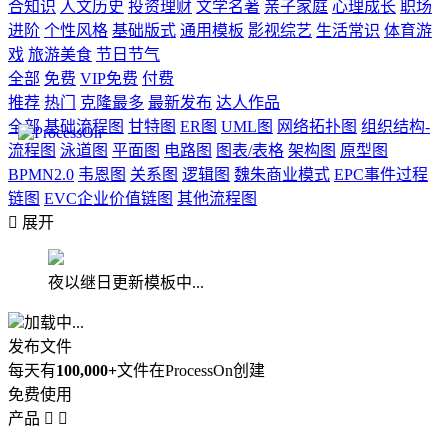
合知识
人文历史
投资理财
文学名著
亲子家庭
心理成长
职场
进阶
个性风格
基础版式
通用模板
影视综艺
生活常识
体育游
戏
旅游美食
节日节气
全部
免费
VIP免费
付费
推荐
热门
克隆最多
最新发布
达人作品
全部
基础流程图
甘特图
ER图
UML图
网络拓扑图
组织结构-
流程图
泳道图
平面图
电路图
图表/表格
架构图
原型图
BPMN2.0
韦恩图
关系图
逻辑图
魏朱商业模式
EPC事件过程
链图
EVC企业价值链图
其他流程图

展开
夜以继日更新模板中...
加载中...
发布文件
每天有
100,000+
文件在ProcessOn创建
免费使用
产品

