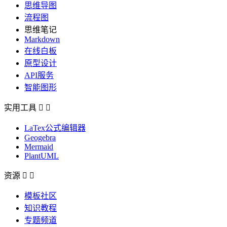
思维导图
流程图
思维笔记
Markdown
在线白板
原型设计
API服务
智能图形
实用工具


LaTex公式编辑器
Geogebra
Mermaid
PlantUML
资源


模板社区
知识教程
专题频道