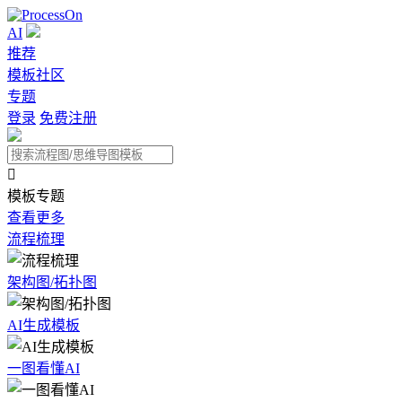
AI
推荐
模板社区
专题
登录
免费注册

模板专题
查看更多
流程梳理
架构图/拓扑图
AI生成模板
一图看懂AI