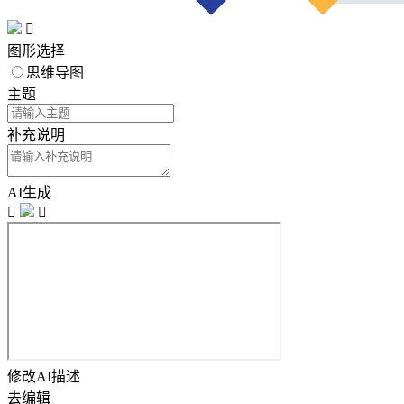

图形选择
思维导图
主题
补充说明
AI生成


修改AI描述
去编辑