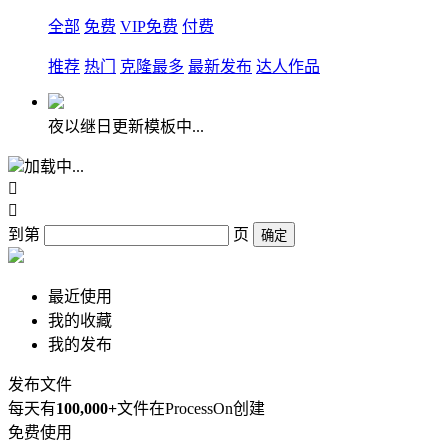
全部
免费
VIP免费
付费
推荐
热门
克隆最多
最新发布
达人作品
夜以继日更新模板中...
加载中...


到第
页
确定
最近使用
我的收藏
我的发布
发布文件
每天有
100,000+
文件在ProcessOn创建
免费使用