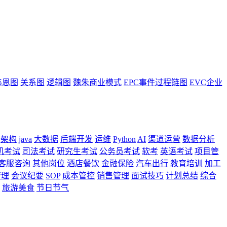
韦恩图
关系图
逻辑图
魏朱商业模式
EPC事件过程链图
EVC企业
架构
java
大数据
后端开发
运维
Python
AI
渠道运营
数据分析
机考试
司法考试
研究生考试
公务员考试
软考
英语考试
项目管
客服咨询
其他岗位
酒店餐饮
金融保险
汽车出行
教育培训
加工
管理
会议纪要
SOP
成本管控
销售管理
面试技巧
计划总结
综合
旅游美食
节日节气