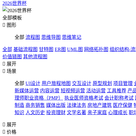
2026世界杯
全部模板

图形
全部
流程图
思维导图
思维笔记
全部
基础流程图
甘特图
ER图
UML图
网络拓扑图
组织结构-
价值链图
其他流程图

展开

场景
全部
UI设计
用户旅程地图
交互设计
原型规划
项目管理
新媒体运营
内容运营
短视频运营
活动运营
工具推荐
产
理师职业资格（PMP）
执业医师资格考试
会计职称考试
制造
商务销售
媒体出版
法律法务
房地产建筑
医疗保健
知识
人文历史
投资理财
文学名著
亲子家庭
心理成长
职

展开

价格