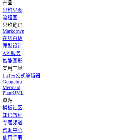
产品
思维导图
流程图
思维笔记
Markdown
在线白板
原型设计
API服务
智能图形
实用工具
LaTex公式编辑器
Geogebra
Mermaid
PlantUML
资源
模板社区
知识教程
专题频道
帮助中心
使用手册