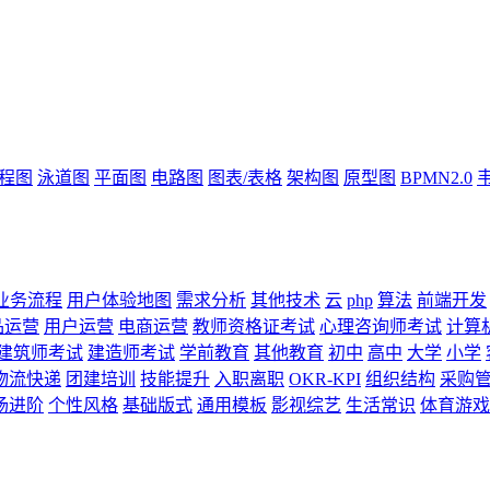
流程图
泳道图
平面图
电路图
图表/表格
架构图
原型图
BPMN2.0
业务流程
用户体验地图
需求分析
其他技术
云
php
算法
前端开发
品运营
用户运营
电商运营
教师资格证考试
心理咨询师考试
计算
建筑师考试
建造师考试
学前教育
其他教育
初中
高中
大学
小学
物流快递
团建培训
技能提升
入职离职
OKR-KPI
组织结构
采购
场进阶
个性风格
基础版式
通用模板
影视综艺
生活常识
体育游戏