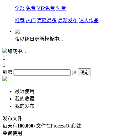
全部
免费
VIP免费
付费
推荐
热门
克隆最多
最新发布
达人作品
夜以继日更新模板中...
加载中...


到第
页
确定
最近使用
我的收藏
我的发布
发布文件
每天有
100,000+
文件在ProcessOn创建
免费使用