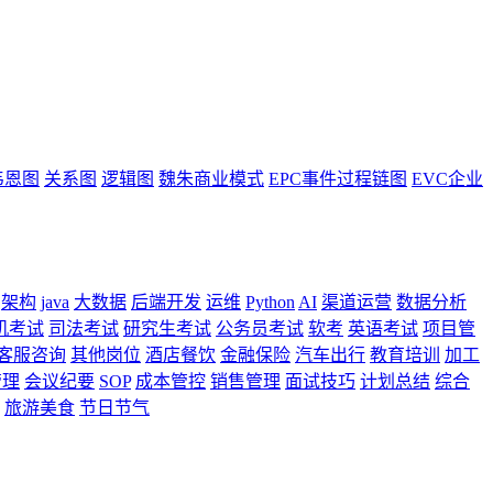
韦恩图
关系图
逻辑图
魏朱商业模式
EPC事件过程链图
EVC企业
架构
java
大数据
后端开发
运维
Python
AI
渠道运营
数据分析
机考试
司法考试
研究生考试
公务员考试
软考
英语考试
项目管
客服咨询
其他岗位
酒店餐饮
金融保险
汽车出行
教育培训
加工
管理
会议纪要
SOP
成本管控
销售管理
面试技巧
计划总结
综合
旅游美食
节日节气