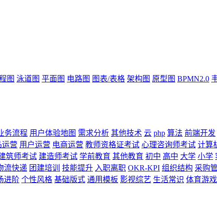
流程图
泳道图
平面图
电路图
图表/表格
架构图
原型图
BPMN2.0
业务流程
用户体验地图
需求分析
其他技术
云
php
算法
前端开发
品运营
用户运营
电商运营
教师资格证考试
心理咨询师考试
计算
建筑师考试
建造师考试
学前教育
其他教育
初中
高中
大学
小学
物流快递
团建培训
技能提升
入职离职
OKR-KPI
组织结构
采购
场进阶
个性风格
基础版式
通用模板
影视综艺
生活常识
体育游戏