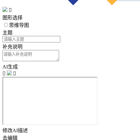

图形选择
思维导图
主题
补充说明
AI生成


修改AI描述
去编辑