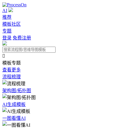
AI
推荐
模板社区
专题
登录
免费注册

模板专题
查看更多
流程梳理
架构图/拓扑图
AI生成模板
一图看懂AI