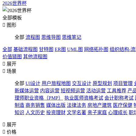
2026世界杯
全部模板

图形
全部
流程图
思维导图
思维笔记
全部
基础流程图
甘特图
ER图
UML图
网络拓扑图
组织结构-
价值链图
其他流程图

展开

场景
全部
UI设计
用户旅程地图
交互设计
原型规划
项目管理
新媒体运营
内容运营
短视频运营
活动运营
工具推荐
产
理师职业资格（PMP）
执业医师资格考试
会计职称考试
制造
商务销售
媒体出版
法律法务
房地产建筑
医疗保健
知识
人文历史
投资理财
文学名著
亲子家庭
心理成长
职

展开

价格