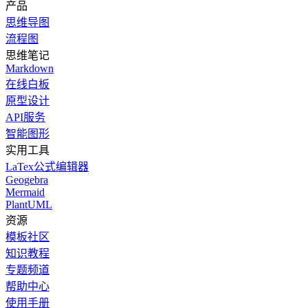
产品
思维导图
流程图
思维笔记
Markdown
在线白板
原型设计
API服务
智能图形
实用工具
LaTex公式编辑器
Geogebra
Mermaid
PlantUML
资源
模板社区
知识教程
专题频道
帮助中心
使用手册